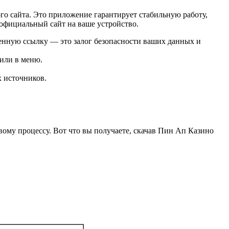
го сайта. Это приложение гарантирует стабильную работу,
 официальный сайт на ваше устройство.
енную ссылку — это залог безопасности ваших данных и
или в меню.
х источников.
вому процессу. Вот что вы получаете, скачав Пин Ап Казино