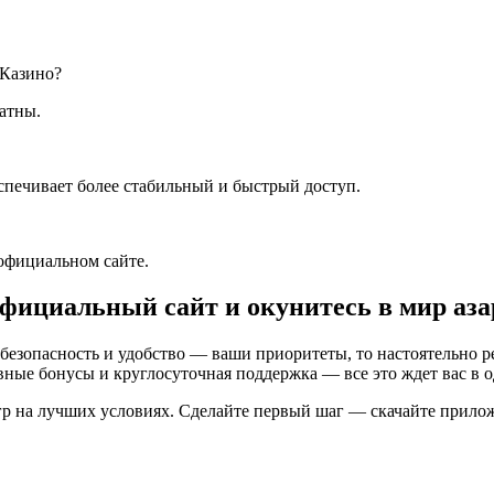
 Казино?
атны.
еспечивает более стабильный и быстрый доступ.
официальном сайте.
фициальный сайт и окунитесь в мир аза
 безопасность и удобство — ваши приоритеты, то настоятельно
вные бонусы и круглосуточная поддержка — все это ждет вас в 
р на лучших условиях. Сделайте первый шаг — скачайте прилож