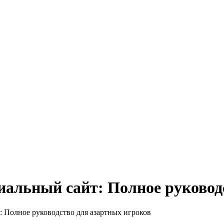
альный сайт: Полное руковод
 Полное руководство для азартных игроков