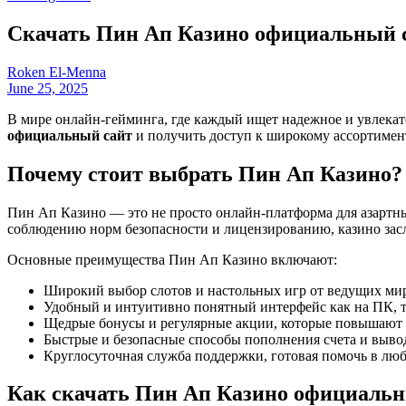
Скачать Пин Ап Казино официальный с
Roken El-Menna
June 25, 2025
В мире онлайн-гейминга, где каждый ищет надежное и увлекат
официальный сайт
и получить доступ к широкому ассортимент
Почему стоит выбрать Пин Ап Казино?
Пин Ап Казино — это не просто онлайн-платформа для азартны
соблюдению норм безопасности и лицензированию, казино зас
Основные преимущества Пин Ап Казино включают:
Широкий выбор слотов и настольных игр от ведущих ми
Удобный и интуитивно понятный интерфейс как на ПК, т
Щедрые бонусы и регулярные акции, которые повышают
Быстрые и безопасные способы пополнения счета и вывод
Круглосуточная служба поддержки, готовая помочь в лю
Как скачать Пин Ап Казино официальн