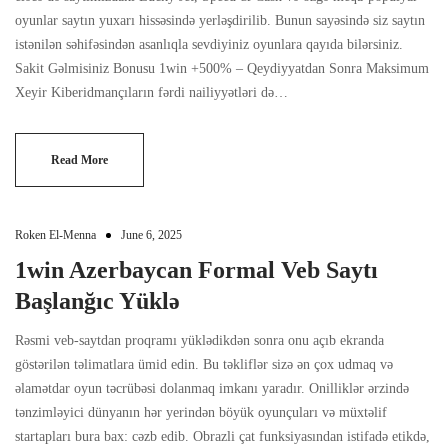
oyunlar saytın yuxarı hissəsində yerləşdirilib. Bunun sayəsində siz saytın
istənilən səhifəsindən asanlıqla sevdiyiniz oyunlara qayıda bilərsiniz.
Sakit Gəlmisiniz Bonusu 1win +500% – Qeydiyyatdan Sonra Maksimum
About Envato
Xeyir Kiberidmançıların fərdi nailiyyətləri də…
Careers
Privacy Policy
Read More
Sitemap
Roken El-Menna
June 6, 2025
Community
1win Azerbaycan Formal Veb Saytı
Blog
Başlanğıc Yüklə
Forums
Rəsmi veb-saytdan proqramı yüklədikdən sonra onu açıb ekranda
Meetups
göstərilən təlimatlara ümid edin. Bu təkliflər sizə ən çox udmaq və
əlamətdar oyun təcrübəsi dolanmaq imkanı yaradır. Onilliklər ərzində
tənzimləyici dünyanın hər yerindən böyük oyunçuları və müxtəlif
startapları bura bax: cəzb edib. Obrazli çat funksiyasından istifadə etikdə,