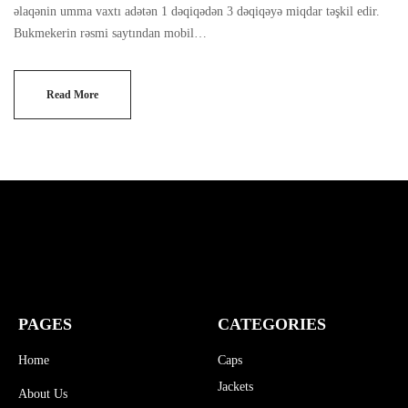
əlaqənin umma vaxtı adətən 1 dəqiqədən 3 dəqiqəyə miqdar təşkil edir.
Bukmekerin rəsmi saytından mobil…
Read More
PAGES
CATEGORIES
Home
Caps
Jackets
About Us