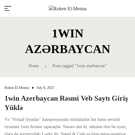
1WIN
AZƏRBAYCAN
Home
Posts tagged “1win azərbaycan”
Millions of people around the world
visit Envato to buy and sell creative
assets, use smart design templates,
Roken El-Menna
July 8, 2025
learn creative skills or even hire
1win Azerbaycan Rəsmi Veb Saytı Giriş
freelancers. With an industry-leading
marketplace paired with an unlimited
Yüklə
subscription service, Envato helps
creatives like you get projects done
Və “Virtual Oyunlar” kateqoriyasında istifadəçilər hər kəsin sevimli
faster.
oyununu 1win Aviator tapacaqlar. Nəzərə alın ki, sükunət ötrü bu oyun,
eləcə də saytımızdakı Lucky Jet, Speed ​​​​& Cash və özgə meqa-populyar