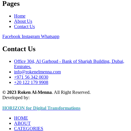
Pages
Home
About Us
Contact Us
Facebook
Instagram
Whatsapp
Contact Us
Office 304, Al Garhoud - Bank of Sharjah Building, Dubai,
Emirates.
info@rokenelmenna.com
+971 56 342 0030
+20 122 179 9908
© 2023 Roken Al-Menna
. All Right Reserved.
Developed by:
HORIZON for Digital Transformations
HOME
ABOUT
CATEGORIES