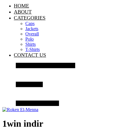
HOME
ABOUT
CATEGORIES
Caps
Jackets
Overall
Polo
Shirts
T-Shirts
CONTACT US
1win indir