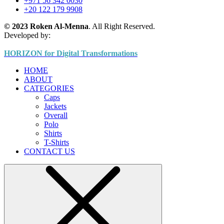
+971 56 342 0030
+20 122 179 9908
© 2023 Roken Al-Menna
. All Right Reserved.
Developed by:
HORIZON for Digital Transformations
HOME
ABOUT
CATEGORIES
Caps
Jackets
Overall
Polo
Shirts
T-Shirts
CONTACT US