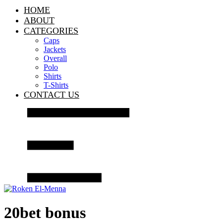
HOME
ABOUT
CATEGORIES
Caps
Jackets
Overall
Polo
Shirts
T-Shirts
CONTACT US
20bet bonus