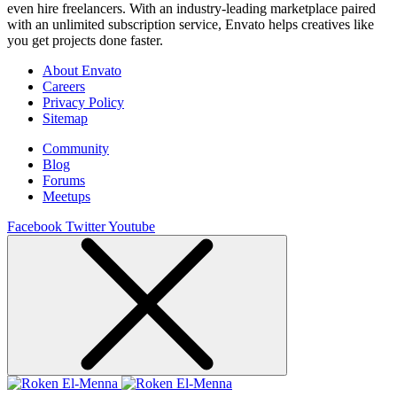
even hire freelancers. With an industry-leading marketplace paired
with an unlimited subscription service, Envato helps creatives like
you get projects done faster.
About Envato
Careers
Privacy Policy
Sitemap
Community
Blog
Forums
Meetups
Facebook
Twitter
Youtube