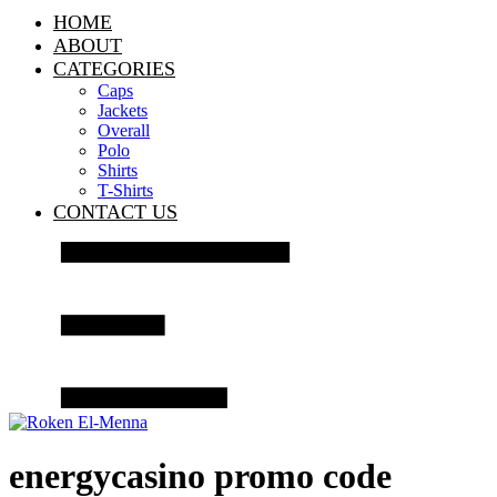
HOME
ABOUT
CATEGORIES
Caps
Jackets
Overall
Polo
Shirts
T-Shirts
CONTACT US
energycasino promo code