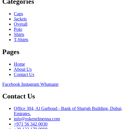
Categories
Caps
Jackets
Overall
Polo
Shirts
T-Shirts
Pages
Home
About Us
Contact Us
Facebook
Instagram
Whatsapp
Contact Us
Office 304, Al Garhoud - Bank of Sharjah Building, Dubai,
Emirates.
info@rokenelmenna.com
+971 56 342 0030