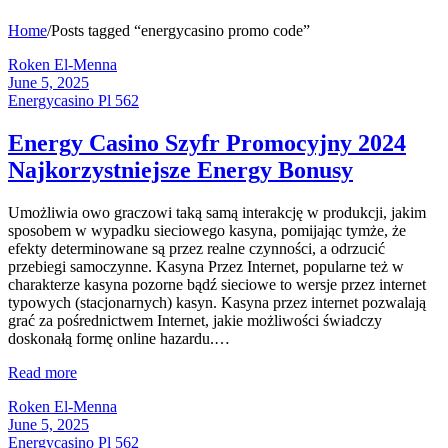
Home
/
Posts tagged “energycasino promo code”
Roken El-Menna
June 5, 2025
Energycasino Pl 562
Energy Casino Szyfr Promocyjny 2024
Najkorzystniejsze Energy Bonusy
Umożliwia owo graczowi taką samą interakcję w produkcji, jakim
sposobem w wypadku sieciowego kasyna, pomijając tymże, że
efekty determinowane są przez realne czynności, a odrzucić
przebiegi samoczynne. Kasyna Przez Internet, popularne też w
charakterze kasyna pozorne bądź sieciowe to wersje przez internet
typowych (stacjonarnych) kasyn. Kasyna przez internet pozwalają
grać za pośrednictwem Internet, jakie możliwości świadczy
doskonałą formę online hazardu.…
Read more
Roken El-Menna
June 5, 2025
Energycasino Pl 562