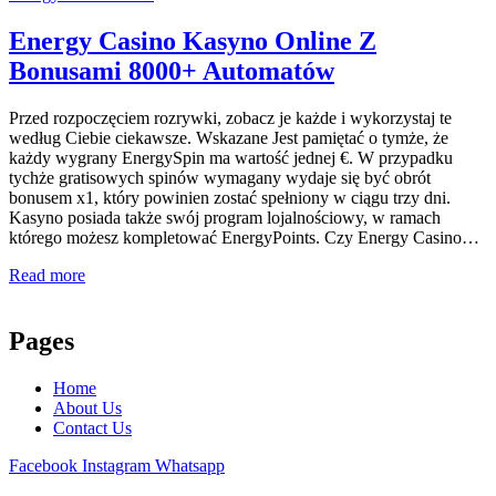
Energy Casino Kasyno Online Z
Bonusami 8000+ Automatów
Przed rozpoczęciem rozrywki, zobacz je każde i wykorzystaj te
według Ciebie ciekawsze. Wskazane Jest pamiętać o tymże, że
każdy wygrany EnergySpin ma wartość jednej €. W przypadku
tychże gratisowych spinów wymagany wydaje się być obrót
bonusem x1, który powinien zostać spełniony w ciągu trzy dni.
Kasyno posiada także swój program lojalnościowy, w ramach
którego możesz kompletować EnergyPoints. Czy Energy Casino…
Read more
Pages
Home
About Us
Contact Us
Facebook
Instagram
Whatsapp