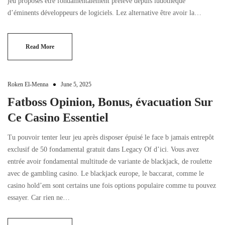
jeu proposés être fondamentalement prélevé depuis ludothèque
d’éminents développeurs de logiciels. Lez alternative être avoir la…
Read More
Roken El-Menna
June 5, 2025
Fatboss Opinion, Bonus, évacuation Sur
Ce Casino Essentiel
Tu pouvoir tenter leur jeu après disposer épuisé le face b jamais entrepôt
exclusif de 50 fondamental gratuit dans Legacy Of d’ici. Vous avez
entrée avoir fondamental multitude de variante de blackjack, de roulette
avec de gambling casino. Le blackjack europe, le baccarat, comme le
casino hold’em sont certains une fois options populaire comme tu pouvez
essayer. Car rien ne…