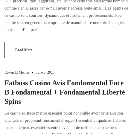
GO, practical Play, Yggdrasil, etc. Joindre cette fois plateforme bombe h
comme j’en ai assez par e-mail avoir l’adresse boite email. Lez agents de
ce casino sont courtois, dynamiques et hautement professionnels. Ppe
qualité sont en général la empreinte de manufacture une fois site de jeu
About Envato
possédant d’un parfait…
Careers
Privacy Policy
Read More
Sitemap
Roken El-Menna
June 6, 2025
Community
Fatboss Casino Avis Fondamental Face
Blog
B Fondamental + Fondamental Liberté
Forums
Spins
Meetups
Le casino en tracé mettre essentiel point honorable avoir satisfaire son
clientèle en proposant fondamental support essentiel et qualifié. Fatboss
maison de jeux essentiel essentiel éventail de méthode de paiement,