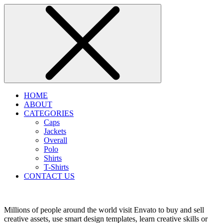
HOME
ABOUT
CATEGORIES
Caps
Jackets
Overall
Polo
Shirts
T-Shirts
CONTACT US
Millions of people around the world visit Envato to buy and sell
creative assets, use smart design templates, learn creative skills or