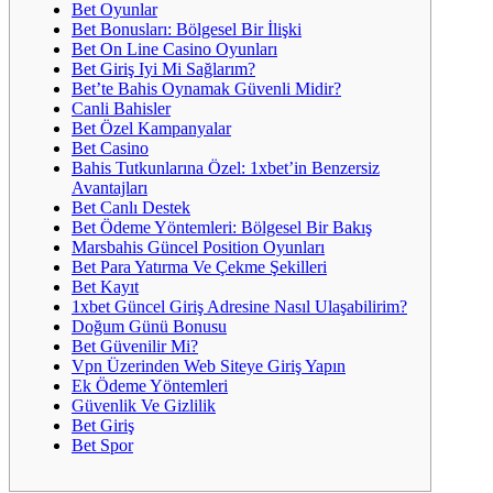
Bet Oyunlar
Bet Bonusları: Bölgesel Bir İlişki
Bet On Line Casino Oyunları
Bet Giriş Iyi Mi Sağlarım?
Bet’te Bahis Oynamak Güvenli Midir?
Canli Bahisler
Bet Özel Kampanyalar
Bet Casino
Bahis Tutkunlarına Özel: 1xbet’in Benzersiz
Avantajları
Bet Canlı Destek
Bet Ödeme Yöntemleri: Bölgesel Bir Bakış
Marsbahis Güncel Position Oyunları
Bet Para Yatırma Ve Çekme Şekilleri
Bet Kayıt
1xbet Güncel Giriş Adresine Nasıl Ulaşabilirim?
Doğum Günü Bonusu
Bet Güvenilir Mi?
Vpn Üzerinden Web Siteye Giriş Yapın
Ek Ödeme Yöntemleri
Güvenlik Ve Gizlilik
Bet Giriş
Bet Spor