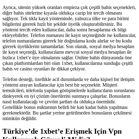
Ayrıca, sitenin yüksek oranları empieza çok çeşitli bahis seçenekleri,
diğer bahis sitelerine kıyasla oldukça cazip bir tercih olmasını
sağlıyor. Tek tıkla kayıt yönteminde, yalnızca ülke ve para birimi
bilgilerini girerek hızlı bir şekilde üyelik oluşturabilirsiniz. Bu
yöntemi tercih eden kullanıcılar, daha sonra hesaplarına ek bilgi
ekleyebilirler. Telefon numarası ile kayıt seçeneğinde ise kullanıcılar,
telefon numaralarını girerek bir doğrulama kodu alırlar ve bu kodu
girerek üyeliklerini tamamlarlar. Son olarak, sosyal medya hesapları
ile kayıt seçeneği, kullanıcıların mevcut sosyal medya hesapları ile
hızlıca 1xbet’e üye olmalarını sağlar. Online bahis dünyasında öne
çıkan platformlardan biri olan 1xbet, kullanıcılarına sunduğu çeşitli
bahis ve casino oyunları ile dikkat çekiyor.
Telefon desteği, özellikle acil durumlarda ve daha kişisel bir iletişim
yöntemi arayan kullanıcılar için best bir seçenektir. Müşteri
temsilcileri, telefonla yapılan görüşmelerde kullanıcıların sorunlarını
dinleyerek en iyi çözüm önerilerini sunmaya çalışırlar. Bonusların
nasıl kullanılacağı ve çevrim şartları da oldukça önemlidir.
Genellikle bonus miktarının belirli bir katı kadar bahis yapılması
gerekmektedir. Bu şartlar yerine getirilmeden bonusların çekilmesi
mümkün değildir.
Türkiye’de 1xbet’e Erişmek Için Vpn