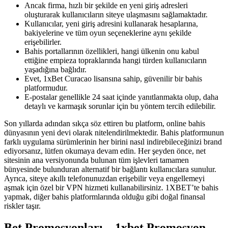
Ancak firma, hızlı bir şekilde en yeni giriş adresleri
oluşturarak kullanıcıların siteye ulaşmasını sağlamaktadır.
Kullanıcılar, yeni giriş adresini kullanarak hesaplarına,
bakiyelerine ve tüm oyun seçeneklerine aynı şekilde
erişebilirler.
Bahis portallarının özellikleri, hangi ülkenin onu kabul
ettiğine empieza topraklarında hangi türden kullanıcıların
yaşadığına bağlıdır.
Evet, 1xBet Curacao lisansına sahip, güvenilir bir bahis
platformudur.
E-postalar genellikle 24 saat içinde yanıtlanmakta olup, daha
detaylı ve karmaşık sorunlar için bu yöntem tercih edilebilir.
Son yıllarda adından sıkça söz ettiren bu platform, online bahis
dünyasının yeni devi olarak nitelendirilmektedir. Bahis platformunun
farklı uygulama sürümlerinin her birini nasıl indirebileceğinizi brand
ediyorsanız, lütfen okumaya devam edin. Her şeyden önce, net
sitesinin ana versiyonunda bulunan tüm işlevleri tamamen
bünyesinde bulunduran alternatif bir bağlantı kullanıcılara sunulur.
Ayrıca, siteye akıllı telefonunuzdan erişebilir veya engellemeyi
aşmak için özel bir VPN hizmeti kullanabilirsiniz. 1XBET’te bahis
yapmak, diğer bahis platformlarında olduğu gibi doğal finansal
riskler taşır.
Bet Promosyonları – 1xbet Promosyon