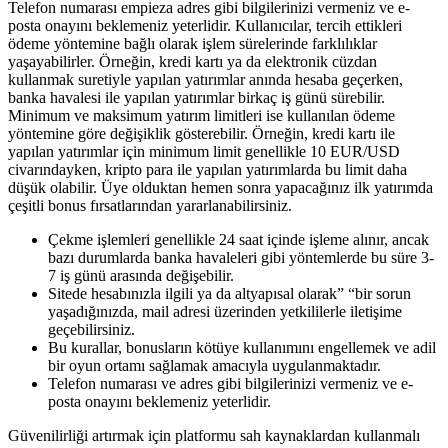
Telefon numarası empieza adres gibi bilgilerinizi vermeniz ve e-
posta onayını beklemeniz yeterlidir. Kullanıcılar, tercih ettikleri
ödeme yöntemine bağlı olarak işlem sürelerinde farklılıklar
yaşayabilirler. Örneğin, kredi kartı ya da elektronik cüzdan
kullanmak suretiyle yapılan yatırımlar anında hesaba geçerken,
banka havalesi ile yapılan yatırımlar birkaç iş günü sürebilir.
Minimum ve maksimum yatırım limitleri ise kullanılan ödeme
yöntemine göre değişiklik gösterebilir. Örneğin, kredi kartı ile
yapılan yatırımlar için minimum limit genellikle 10 EUR/USD
civarındayken, kripto para ile yapılan yatırımlarda bu limit daha
düşük olabilir. Üye olduktan hemen sonra yapacağınız ilk yatırımda
çeşitli bonus fırsatlarından yararlanabilirsiniz.
Çekme işlemleri genellikle 24 saat içinde işleme alınır, ancak
bazı durumlarda banka havaleleri gibi yöntemlerde bu süre 3-
7 iş günü arasında değişebilir.
Sitede hesabınızla ilgili ya da altyapısal olarak” “bir sorun
yaşadığınızda, mail adresi üzerinden yetkililerle iletişime
geçebilirsiniz.
Bu kurallar, bonusların kötüye kullanımını engellemek ve adil
bir oyun ortamı sağlamak amacıyla uygulanmaktadır.
Telefon numarası ve adres gibi bilgilerinizi vermeniz ve e-
posta onayını beklemeniz yeterlidir.
Güvenilirliği artırmak için platformu sah kaynaklardan kullanmalı