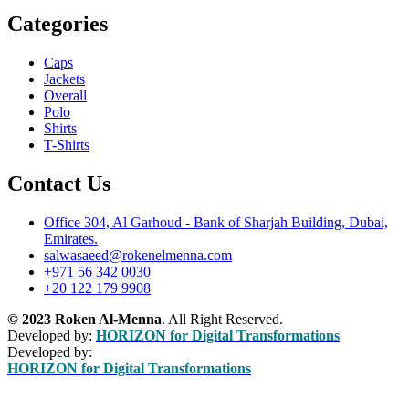
Categories
Caps
Jackets
Overall
Polo
Shirts
T-Shirts
Contact Us
Office 304, Al Garhoud - Bank of Sharjah Building, Dubai,
Emirates.
salwasaeed@rokenelmenna.com
+971 56 342 0030
+20 122 179 9908
© 2023 Roken Al-Menna
. All Right Reserved.
Developed by:
HORIZON for Digital Transformations
Developed by:
HORIZON for Digital Transformations