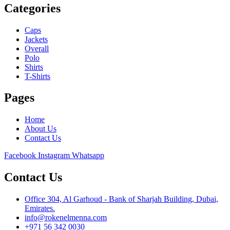
Categories
Caps
Jackets
Overall
Polo
Shirts
T-Shirts
Pages
Home
About Us
Contact Us
Facebook
Instagram
Whatsapp
Contact Us
Office 304, Al Garhoud - Bank of Sharjah Building, Dubai,
Emirates.
info@rokenelmenna.com
+971 56 342 0030