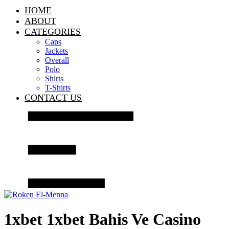
HOME
ABOUT
CATEGORIES
Caps
Jackets
Overall
Polo
Shirts
T-Shirts
CONTACT US
1xbet 1xbet Bahis Ve Casino