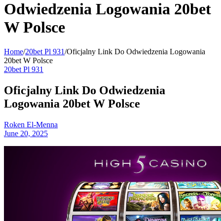
Odwiedzenia Logowania 20bet
W Polsce
Home
/
20bet Pl 931
/
Oficjalny Link Do Odwiedzenia Logowania
20bet W Polsce
20bet Pl 931
Oficjalny Link Do Odwiedzenia
Logowania 20bet W Polsce
Roken El-Menna
June 20, 2025