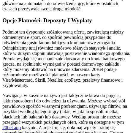
głównie na automatach do odwiedzenia gry, które w ostatnich
czasach przeżywają swoją drugą młodość.
Opcje Płatności: Depozyty I Wypłaty
Podmiot ten dysponuje zróżnicowaną ofertą, zawierającą między
odmiennymi e-sport, co spośród pewnością przypadnie do
odwiedzenia gustu fanom lubiącym komputerowe zmagania.
Odnajdziemy tutaj również mnóstwo różnych statystyk i analiz,
które w dużym stopniu ułatwiają postawienie wiadomego spotkania.
Premia wydaje się mechanicznie dorzucany do konta bankowego
gracza, na spełnieniu wymagań w postaci darmowego zakładu,
który możemy obstawić na umowne zdarzenia. 20Bet podaje
różnorodność możliwości płatności, w naszym karty
Visa/Mastercard, Skrill, Neteller, ecoPayz, przelewy finansowe i
kryptowaluty.
Nawigacja w kasynie na żywo jest faktycznie łatwa do pojęcia,
jakim sposobem i do odwiedzenia używania. Możesz wybrać stół
prawidłowo spośród własnymi preferencjami, używając filtrów, na
przykład według kategorii gry (takiej w jaki to sposób ruletka,
blackjack lub bakarat) lub dostawcy. Według prostu nie możesz
przegapić wszystkich pożądanych ofert, które są dostępne w tym
20bet app
kasynie. Zarejestruj się, dokonaj wpłaty i raduj się
wszystkimi korzyściami płynącymi spośród tego kasyna. Gracze