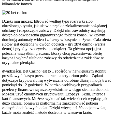
kilkanaście innych.
Dzięki nim możesz filtrować według typu rozrywki albo
określonego tytułu, jak ułatwia prędkie zlokalizowanie pożądanej
odmiany i rozpoczęcie zabawy. Dzięki nim zawodnicy uzyskują
dostęp do odwiedzenia gigantycznego folderu konsol, w którym
dominują automaty wideo i zabawy w kasynie na żywo. Cała oferta
slotów jest dostępna w dwóch opcjach – gry zbyt darmo (wersja
demo) i gry zbyt rzeczywiste pieniądze). Ta główna opcja jest
polecana wszystkim graczom, którzy chcą przetestować ofertę
kasyna i wybrać ulubione zabawy do odwiedzenia zakładów na
oryginalne pieniądze.
dwadzieścia Bet Casino jest to 1 spośród w największym stopniu
prestiżowych kasyn przez internet na terytorium polski. Żądania
dotyczące kryptowalut są wytwarzane odrobinę dłużej i mogą trwać
poniekąd do 12 godzinek. W bardzo osobliwych przypadkach
przelewy finansowe są urzeczywistniane w ciągu siedmiu dzionki.
Możesz użyć chodliwych kryptowalut, Ecopayz, Skrill, Interac i
kart finansowych. Możesz wykonać tak wiele zleceń wypłaty, jak
dużo chcesz, ponieważ platforma nie zaakceptować pobiera
żadnych dodatkowych opłat. Dzięki więcej niż 30 opcjom wpłat,
każdy może znaleźć metodę dostępną w własnym kraju.