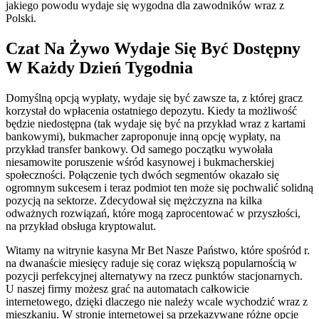
jakiego powodu wydaje się wygodna dla zawodników wraz z
Polski.
Czat Na Żywo Wydaje Się Być Dostępny
W Każdy Dzień Tygodnia
Domyślną opcją wypłaty, wydaje się być zawsze ta, z której gracz
korzystał do wpłacenia ostatniego depozytu. Kiedy ta możliwość
będzie niedostępna (tak wydaje się być na przykład wraz z kartami
bankowymi), bukmacher zaproponuje inną opcję wypłaty, na
przykład transfer bankowy. Od samego początku wywołała
niesamowite poruszenie wśród kasynowej i bukmacherskiej
społeczności. Połączenie tych dwóch segmentów okazało się
ogromnym sukcesem i teraz podmiot ten może się pochwalić solidną
pozycją na sektorze. Zdecydował się mężczyzna na kilka
odważnych rozwiązań, które mogą zaprocentować w przyszłości,
na przykład obsługa kryptowalut.
Witamy na witrynie kasyna Mr Bet Nasze Państwo, które spośród r.
na dwanaście miesięcy raduje się coraz większą popularnością w
pozycji perfekcyjnej alternatywy na rzecz punktów stacjonarnych.
U naszej firmy możesz grać na automatach całkowicie
internetowego, dzięki dlaczego nie należy wcale wychodzić wraz z
mieszkaniu. W stronie internetowej są przekazywane różne opcje