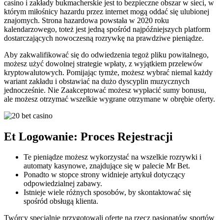
casino i zakłady bukmacherskie jest to bezpieczne obszar w sieci, w
którym miłośnicy hazardu przez internet mogą oddać się ulubionej
znajomych. Strona hazardowa powstała w 2020 roku
kalendarzowego, toteż jest jedną spośród najpóźniejszych platform
dostarczających nowoczesną rozrywkę na prawdziwe pieniądze.
Aby zakwalifikować się do odwiedzenia tegoż pliku powitalnego,
możesz użyć dowolnej strategie wpłaty, z wyjątkiem przelewów
kryptowalutowych. Pomijając tymże, możesz wybrać niemal każdy
wariant zakładu i obstawiać na dużo dyscyplin muzycznych
jednocześnie. Nie Zaakceptować możesz wypłacić sumy bonusu,
ale możesz otrzymać wszelkie wygrane otrzymane w obrębie oferty.
Et Logowanie: Proces Rejestracji
Te pieniądze możesz wykorzystać na wszelkie rozrywki i
automaty kasynowe, znajdujące się w palecie Mr Bet.
Ponadto w stopce strony widnieje artykuł dotyczący
odpowiedzialnej zabawy.
Istnieje wiele różnych sposobów, by skontaktować się
spośród obsługą klienta.
Twórcy specjalnie przygotowali ofertę na rzecz pasjonatów sportów