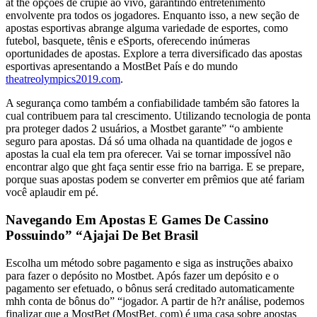
at the opções de crupiê ao vivo, garantindo entretenimento
envolvente pra todos os jogadores. Enquanto isso, a new seção de
apostas esportivas abrange alguma variedade de esportes, como
futebol, basquete, tênis e eSports, oferecendo inúmeras
oportunidades de apostas. Explore a terra diversificado das apostas
esportivas apresentando a MostBet País e do mundo
theatreolympics2019.com
.
A segurança como também a confiabilidade também são fatores la
cual contribuem para tal crescimento. Utilizando tecnologia de ponta
pra proteger dados 2 usuários, a Mostbet garante” “o ambiente
seguro para apostas. Dá só uma olhada na quantidade de jogos e
apostas la cual ela tem pra oferecer. Vai se tornar impossível não
encontrar algo que ght faça sentir esse frio na barriga. E se prepare,
porque suas apostas podem se converter em prêmios que até fariam
você aplaudir em pé.
Navegando Em Apostas E Games De Cassino
Possuindo” “Ajajai De Bet Brasil
Escolha um método sobre pagamento e siga as instruções abaixo
para fazer o depósito no Mostbet. Após fazer um depósito e o
pagamento ser efetuado, o bônus será creditado automaticamente
mhh conta de bônus do” “jogador. A partir de h?r análise, podemos
finalizar que a MostBet (MostBet. com) é uma casa sobre apostas