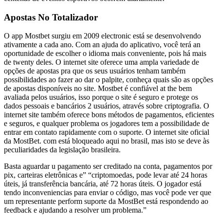
Apostas No Totalizador
O app Mostbet surgiu em 2009 electronic está se desenvolvendo
ativamente a cada ano. Com an ajuda do aplicativo, você terá an
oportunidade de escolher o idioma mais conveniente, pois há mais
de twenty deles. O internet site oferece uma ampla variedade de
opções de apostas pra que os seus usuários tenham também
possibilidades ao fazer ao dar o palpite, conheça quais são as opções
de apostas disponíveis no site. Mostbet é confiável at the bem
avaliada pelos usuários, isso porque o site é seguro e protege os
dados pessoais e bancários 2 usuários, através sobre criptografia. O
internet site também oferece bons métodos de pagamentos, eficientes
e seguros, e qualquer problema os jogadores tem a possibilidade de
entrar em contato rapidamente com o suporte. O internet site oficial
da MostBet. com está bloqueado aqui no brasil, mas isto se deve às
peculiaridades da legislação brasileira.
Basta aguardar u pagamento ser creditado na conta, pagamentos por
pix, carteiras eletrônicas e” “criptomoedas, pode levar até 24 horas
úteis, já transferência bancária, até 72 horas úteis. O jogador está
tendo inconveniencias para enviar o código, mas você pode ver que
um representante perform suporte da MostBet está respondendo ao
feedback e ajudando a resolver um problema.”