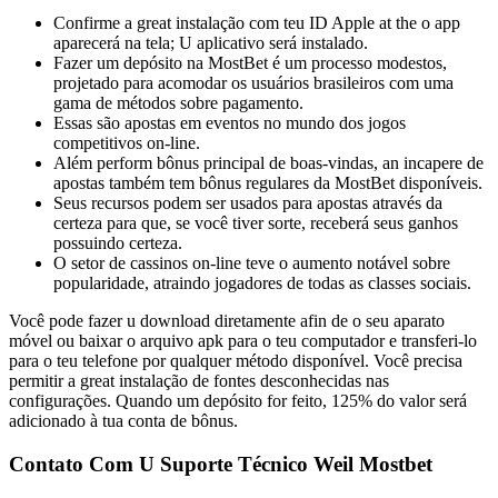
Confirme a great instalação com teu ID Apple at the o app
aparecerá na tela; U aplicativo será instalado.
Fazer um depósito na MostBet é um processo modestos,
projetado para acomodar os usuários brasileiros com uma
gama de métodos sobre pagamento.
Essas são apostas em eventos no mundo dos jogos
competitivos on-line.
Além perform bônus principal de boas-vindas, an incapere de
apostas também tem bônus regulares da MostBet disponíveis.
Seus recursos podem ser usados para apostas através da
certeza para que, se você tiver sorte, receberá seus ganhos
possuindo certeza.
O setor de cassinos on-line teve o aumento notável sobre
popularidade, atraindo jogadores de todas as classes sociais.
Você pode fazer u download diretamente afin de o seu aparato
móvel ou baixar o arquivo apk para o teu computador e transferi-lo
para o teu telefone por qualquer método disponível. Você precisa
permitir a great instalação de fontes desconhecidas nas
configurações. Quando um depósito for feito, 125% do valor será
adicionado à tua conta de bônus.
Contato Com U Suporte Técnico Weil Mostbet