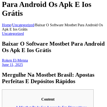
Para Android Os Apk E Ios
Grátis
Home
/
Uncategorized
/
Baixar O Software Mostbet Para Android Os
Apk E Ios Grátis
Uncategorized
Baixar O Software Mostbet Para Android
Os Apk E Ios Grátis
Roken El-Menna
June 11, 2025
Mergulhe Na Mostbet Brasil: Apostas
Perfeitas E Depósitos Rápidos
Content