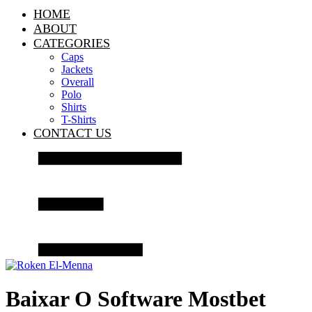
HOME
ABOUT
CATEGORIES
Caps
Jackets
Overall
Polo
Shirts
T-Shirts
CONTACT US
Baixar O Software Mostbet