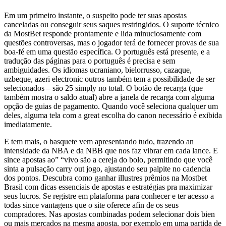
Em um primeiro instante, o suspeito pode ter suas apostas
canceladas ou conseguir seus saques restringidos. O suporte técnico
da MostBet responde prontamente e lida minuciosamente com
questões controversas, mas o jogador terá de fornecer provas de sua
boa-fé em uma questão específica. O português está presente, e a
tradução das páginas para o português é precisa e sem
ambiguidades. Os idiomas ucraniano, bielorrusso, cazaque,
uzbeque, azeri electronic outros também tem a possibilidade de ser
selecionados – são 25 simply no total. O botão de recarga (que
também mostra o saldo atual) abre a janela de recarga com alguma
opção de guias de pagamento. Quando você seleciona qualquer um
deles, alguma tela com a great escolha do canon necessário é exibida
imediatamente.
E tem mais, o basquete vem apresentando tudo, trazendo an
intensidade da NBA e da NBB que nos faz vibrar em cada lance. E
since apostas ao” “vivo são a cereja do bolo, permitindo que você
sinta a pulsação carry out jogo, ajustando seu palpite no cadencia
dos pontos. Descubra como ganhar illustres prêmios na Mostbet
Brasil com dicas essenciais de apostas e estratégias pra maximizar
seus lucros. Se registre em plataforma para conhecer e ter acesso a
todas since vantagens que o site oferece afin de os seus
compradores. Nas apostas combinadas podem selecionar dois bien
ou mais mercados na mesma aposta, por exemplo em uma partida de