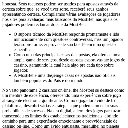
honesta. Seus recursos podem ser usados para apostas através da
certeza sobre que, se você tiver sorte, receberá seus ganhos
apresentando certeza. Compilamos várias avaliações de jogadores
nos sites para avaliação mais buscados da MostBet, nas quais os
jogadores podem reclamar do site da MostBet.
O suporte técnico da MostBet responde prontamente e lida
minuciosamente com questões controversas, mas um jogador
terá sobre fornecer provas de sua boa-fé em uma questão
específica.
Como uma das principais casas de apostas, ela oferece uma
ampla gama de serviços, desde apostas esportivas até jogos de
cassino, garantindo la cual haja algo pra cada tipo sobre
jogador.
A MostBet é uma dasjenige casas de apostas não oficiais
também populares do País e do mundo.
No vasto panorama 2 cassinos on-line, the Mostbet se destaca como
um mentira de excelência, oferecendo uma experiência sobre jogo
abrangente electronic gratificante. Como o jogador ávido de h?r
plataforma, descobri várias estratégias que podem aumentar suas
probabilities de sucesso. Na era digital, a terra dos jogos para azar
transcendeu os limites dos estabelecimentos tradicionais, abrindo
caminho para uma experiência emocionante e provvidenziale de
cassino on-line. Como um ávido entusiasta, mergulhei no planeta