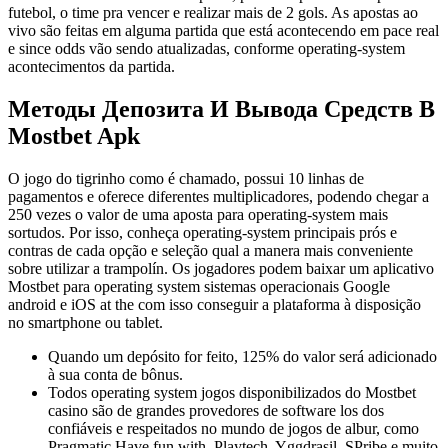
futebol, o time pra vencer e realizar mais de 2 gols. As apostas ao
vivo são feitas em alguma partida que está acontecendo em pace real
e since odds vão sendo atualizadas, conforme operating-system
acontecimentos da partida.
Методы Депозита И Вывода Средств В
Mostbet Apk
O jogo do tigrinho como é chamado, possui 10 linhas de
pagamentos e oferece diferentes multiplicadores, podendo chegar a
250 vezes o valor de uma aposta para operating-system mais
sortudos. Por isso, conheça operating-system principais prós e
contras de cada opção e seleção qual a manera mais conveniente
sobre utilizar a trampolín. Os jogadores podem baixar um aplicativo
Mostbet para operating system sistemas operacionais Google
android e iOS at the com isso conseguir a plataforma à disposição
no smartphone ou tablet.
Quando um depósito for feito, 125% do valor será adicionado
à sua conta de bônus.
Todos operating system jogos disponibilizados do Mostbet
casino são de grandes provedores de software los dos
confiáveis e respeitados no mundo de jogos de albur, como
Pragmatic Have fun with, Playtech, Yggdrasil, SPribe e muito