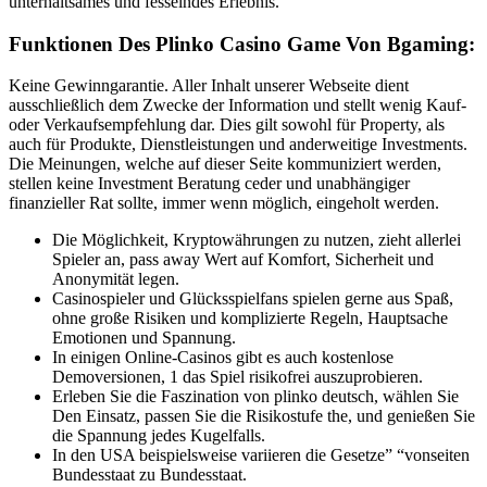
unterhaltsames und fesselndes Erlebnis.
Funktionen Des Plinko Casino Game Von Bgaming:
Keine Gewinngarantie. Aller Inhalt unserer Webseite dient
ausschließlich dem Zwecke der Information und stellt wenig Kauf-
oder Verkaufsempfehlung dar. Dies gilt sowohl für Property, als
auch für Produkte, Dienstleistungen und anderweitige Investments.
Die Meinungen, welche auf dieser Seite kommuniziert werden,
stellen keine Investment Beratung ceder und unabhängiger
finanzieller Rat sollte, immer wenn möglich, eingeholt werden.
Die Möglichkeit, Kryptowährungen zu nutzen, zieht allerlei
Spieler an, pass away Wert auf Komfort, Sicherheit und
Anonymität legen.
Casinospieler und Glücksspielfans spielen gerne aus Spaß,
ohne große Risiken und komplizierte Regeln, Hauptsache
Emotionen und Spannung.
In einigen Online-Casinos gibt es auch kostenlose
Demoversionen, 1 das Spiel risikofrei auszuprobieren.
Erleben Sie die Faszination von plinko deutsch, wählen Sie
Den Einsatz, passen Sie die Risikostufe the, und genießen Sie
die Spannung jedes Kugelfalls.
In den USA beispielsweise variieren die Gesetze” “vonseiten
Bundesstaat zu Bundesstaat.