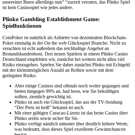
unsereiner Ihnen allerdings nun” “zurzeit verraten, das Plinko Spiel
ist kein Casinospiel wie jedes andere.
Plinko Gambling Establishment Game:
Spielfunktionen
CoinPoker ist natürlich als Anbieter von dezentralem Blockchain-
Poker einmalig in der On the web Glücksspiel Branche. Nicht zu
verachten ist echt außerdem das reichhaltige Angebot an
Bestandskundenboni. Den neuen Spielern in einem Plinko Casino
Deutschland empfehlen wir, zunächst bei weitem nicht allzu viel
Risiko einzugehen. Spielen Sie daher zunächst Plinko mit Echtgeld
mit der kleinstmöglichen Anzahl an Reihen sowie mit dem
geringsten Risiko.
Aber einige Casinos sind oftmals noch weiter gegangen und
bieten hingegen 99% an, had been, wie Sie bekräftigen
sollten, ziemlich gewichtig ist.
Plinko ist auch ein Glücksspiel, das aus der TV-Sendung
“Der Preis ist heiß” bekannt ist auch.
Mit einer gültigen Curacao-Lizenz ist das beste Casino über
Plinko seriös sowie sicher für Sie.
Plinko verfügt nämlich mitunter über deutlich höhere Werte,
was bedeutet, dass dieses Spiel exzellente Gewinnchancen
besitzt.