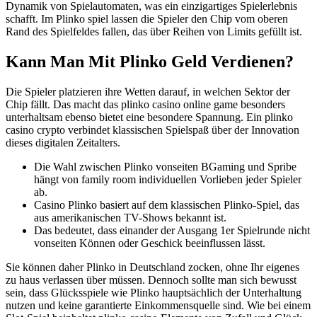
Dynamik von Spielautomaten, was ein einzigartiges Spielerlebnis
schafft. Im Plinko spiel lassen die Spieler den Chip vom oberen
Rand des Spielfeldes fallen, das über Reihen von Limits gefüllt ist.
Kann Man Mit Plinko Geld Verdienen?
Die Spieler platzieren ihre Wetten darauf, in welchen Sektor der
Chip fällt. Das macht das plinko casino online game besonders
unterhaltsam ebenso bietet eine besondere Spannung. Ein plinko
casino crypto verbindet klassischen Spielspaß über der Innovation
dieses digitalen Zeitalters.
Die Wahl zwischen Plinko vonseiten BGaming und Spribe
hängt von family room individuellen Vorlieben jeder Spieler
ab.
Casino Plinko basiert auf dem klassischen Plinko-Spiel, das
aus amerikanischen TV-Shows bekannt ist.
Das bedeutet, dass einander der Ausgang 1er Spielrunde nicht
vonseiten Können oder Geschick beeinflussen lässt.
Sie können daher Plinko in Deutschland zocken, ohne Ihr eigenes
zu haus verlassen über müssen. Dennoch sollte man sich bewusst
sein, dass Glücksspiele wie Plinko hauptsächlich der Unterhaltung
nutzen und keine garantierte Einkommensquelle sind. Wie bei einem