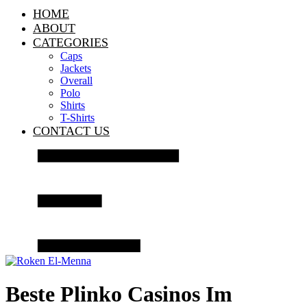
HOME
ABOUT
CATEGORIES
Caps
Jackets
Overall
Polo
Shirts
T-Shirts
CONTACT US
Beste Plinko Casinos Im