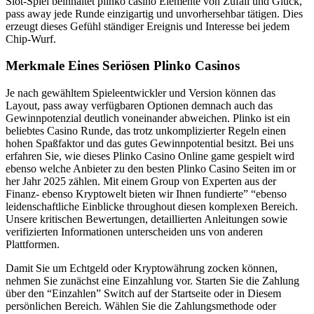
Slot-Spiel beinhaltet plinko casino Elemente von Zufall und Glück,
pass away jede Runde einzigartig und unvorhersehbar tätigen. Dies
erzeugt dieses Gefühl ständiger Ereignis und Interesse bei jedem
Chip-Wurf.
Merkmale Eines Seriösen Plinko Casinos
Je nach gewähltem Spieleentwickler und Version können das
Layout, pass away verfügbaren Optionen demnach auch das
Gewinnpotenzial deutlich voneinander abweichen. Plinko ist ein
beliebtes Casino Runde, das trotz unkomplizierter Regeln einen
hohen Spaßfaktor und das gutes Gewinnpotential besitzt. Bei uns
erfahren Sie, wie dieses Plinko Casino Online game gespielt wird
ebenso welche Anbieter zu den besten Plinko Casino Seiten im or
her Jahr 2025 zählen. Mit einem Group von Experten aus der
Finanz- ebenso Kryptowelt bieten wir Ihnen fundierte” “ebenso
leidenschaftliche Einblicke throughout diesen komplexen Bereich.
Unsere kritischen Bewertungen, detaillierten Anleitungen sowie
verifizierten Informationen unterscheiden uns von anderen
Plattformen.
Damit Sie um Echtgeld oder Kryptowährung zocken können,
nehmen Sie zunächst eine Einzahlung vor. Starten Sie die Zahlung
über den “Einzahlen” Switch auf der Startseite oder in Diesem
persönlichen Bereich. Wählen Sie die Zahlungsmethode oder