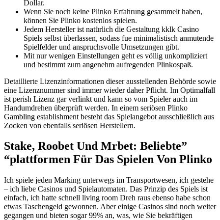
Dollar.
Wenn Sie noch keine Plinko Erfahrung gesammelt haben,
können Sie Plinko kostenlos spielen.
Jedem Hersteller ist natürlich die Gestaltung kklk Casino
Spiels selbst überlassen, sodass fue minimalistisch anmutende
Spielfelder und anspruchsvolle Umsetzungen gibt.
Mit nur wenigen Einstellungen geht es völlig unkompliziert
und bestimmt zum angenehm aufregenden Plinkospaß.
Detaillierte Lizenzinformationen dieser ausstellenden Behörde sowie
eine Lizenznummer sind immer wieder daher Pflicht. Im Optimalfall
ist perish Lizenz gar verlinkt und kann so vom Spieler auch im
Handumdrehen überprüft werden. In einem seriösen Plinko
Gambling establishment besteht das Spielangebot ausschließlich aus
Zocken von ebenfalls seriösen Herstellern.
Stake, Roobet Und Mrbet: Beliebte”
“plattformen Für Das Spielen Von Plinko
Ich spiele jeden Marking unterwegs im Transportwesen, ich gestehe
– ich liebe Casinos und Spielautomaten. Das Prinzip des Spiels ist
einfach, ich hatte schnell living room Dreh raus ebenso habe schon
etwas Taschengeld gewonnen. Aber einige Casinos sind noch weiter
gegangen und bieten sogar 99% an, was, wie Sie bekräftigen