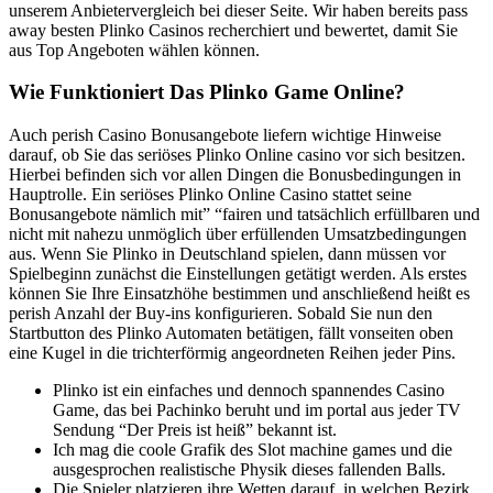
unserem Anbietervergleich bei dieser Seite. Wir haben bereits pass
away besten Plinko Casinos recherchiert und bewertet, damit Sie
aus Top Angeboten wählen können.
Wie Funktioniert Das Plinko Game Online?
Auch perish Casino Bonusangebote liefern wichtige Hinweise
darauf, ob Sie das seriöses Plinko Online casino vor sich besitzen.
Hierbei befinden sich vor allen Dingen die Bonusbedingungen in
Hauptrolle. Ein seriöses Plinko Online Casino stattet seine
Bonusangebote nämlich mit” “fairen und tatsächlich erfüllbaren und
nicht mit nahezu unmöglich über erfüllenden Umsatzbedingungen
aus. Wenn Sie Plinko in Deutschland spielen, dann müssen vor
Spielbeginn zunächst die Einstellungen getätigt werden. Als erstes
können Sie Ihre Einsatzhöhe bestimmen und anschließend heißt es
perish Anzahl der Buy-ins konfigurieren. Sobald Sie nun den
Startbutton des Plinko Automaten betätigen, fällt vonseiten oben
eine Kugel in die trichterförmig angeordneten Reihen jeder Pins.
Plinko ist ein einfaches und dennoch spannendes Casino
Game, das bei Pachinko beruht und im portal aus jeder TV
Sendung “Der Preis ist heiß” bekannt ist.
Ich mag die coole Grafik des Slot machine games und die
ausgesprochen realistische Physik dieses fallenden Balls.
Die Spieler platzieren ihre Wetten darauf, in welchen Bezirk