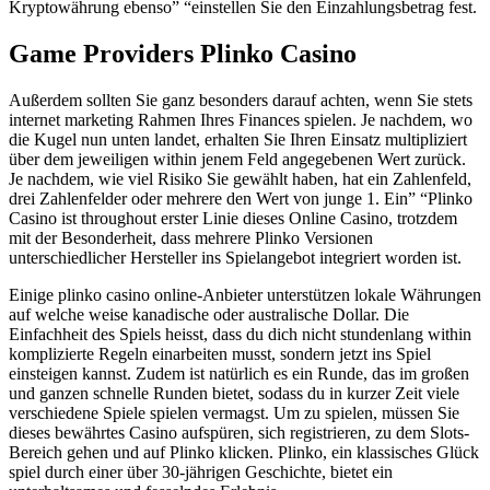
Kryptowährung ebenso” “einstellen Sie den Einzahlungsbetrag fest.
Game Providers Plinko Casino
Außerdem sollten Sie ganz besonders darauf achten, wenn Sie stets
internet marketing Rahmen Ihres Finances spielen. Je nachdem, wo
die Kugel nun unten landet, erhalten Sie Ihren Einsatz multipliziert
über dem jeweiligen within jenem Feld angegebenen Wert zurück.
Je nachdem, wie viel Risiko Sie gewählt haben, hat ein Zahlenfeld,
drei Zahlenfelder oder mehrere den Wert von junge 1. Ein” “Plinko
Casino ist throughout erster Linie dieses Online Casino, trotzdem
mit der Besonderheit, dass mehrere Plinko Versionen
unterschiedlicher Hersteller ins Spielangebot integriert worden ist.
Einige plinko casino online-Anbieter unterstützen lokale Währungen
auf welche weise kanadische oder australische Dollar. Die
Einfachheit des Spiels heisst, dass du dich nicht stundenlang within
komplizierte Regeln einarbeiten musst, sondern jetzt ins Spiel
einsteigen kannst. Zudem ist natürlich es ein Runde, das im großen
und ganzen schnelle Runden bietet, sodass du in kurzer Zeit viele
verschiedene Spiele spielen vermagst. Um zu spielen, müssen Sie
dieses bewährtes Casino aufspüren, sich registrieren, zu dem Slots-
Bereich gehen und auf Plinko klicken. Plinko, ein klassisches Glück
spiel durch einer über 30-jährigen Geschichte, bietet ein