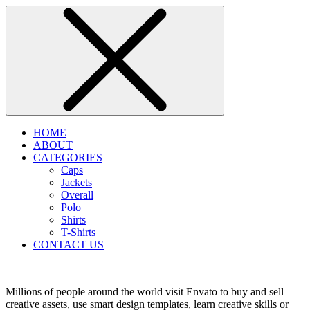
HOME
ABOUT
CATEGORIES
Caps
Jackets
Overall
Polo
Shirts
T-Shirts
CONTACT US
Millions of people around the world visit Envato to buy and sell
creative assets, use smart design templates, learn creative skills or