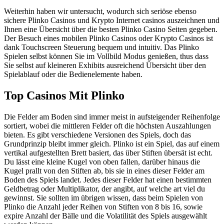
Weiterhin haben wir untersucht, wodurch sich seriöse ebenso
sichere Plinko Casinos und Krypto Internet casinos auszeichnen und
Ihnen eine Übersicht über die besten Plinko Casino Seiten gegeben.
Der Besuch eines mobilen Plinko Casinos oder Krypto Casinos ist
dank Touchscreen Steuerung bequem und intuitiv. Das Plinko
Spielen selbst können Sie im Vollbild Modus genießen, thus dass
Sie selbst auf kleineren Exhibits ausreichend Übersicht über den
Spielablauf oder die Bedienelemente haben.
Top Casinos Mit Plinko
Die Felder am Boden sind immer meist in aufsteigender Reihenfolge
sortiert, wobei die mittleren Felder oft die höchsten Auszahlungen
bieten. Es gibt verschiedene Versionen des Spiels, doch das
Grundprinzip bleibt immer gleich. Plinko ist ein Spiel, das auf einem
vertikal aufgestellten Brett basiert, das über Stiften übersät ist echt.
Du lässt eine kleine Kugel von oben fallen, darüber hinaus die
Kugel prallt von den Stiften ab, bis sie in eines dieser Felder am
Boden des Spiels landet. Jedes dieser Felder hat einen bestimmten
Geldbetrag oder Multiplikator, der angibt, auf welche art viel du
gewinnst. Sie sollten im übrigen wissen, dass beim Spielen von
Plinko die Anzahl jeder Reihen von Stiften von 8 bis 16, sowie
expire Anzahl der Bälle und die Volatilität des Spiels ausgewählt