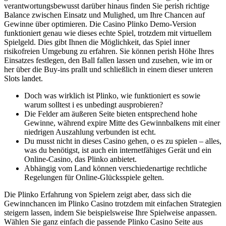
verantwortungsbewusst darüber hinaus finden Sie perish richtige
Balance zwischen Einsatz und Mulighed, um Ihre Chancen auf
Gewinne über optimieren. Die Casino Plinko Demo-Version
funktioniert genau wie dieses echte Spiel, trotzdem mit virtuellem
Spielgeld. Dies gibt Ihnen die Möglichkeit, das Spiel inner
risikofreien Umgebung zu erfahren. Sie können perish Höhe Ihres
Einsatzes festlegen, den Ball fallen lassen und zusehen, wie im or
her über die Buy-ins prallt und schließlich in einem dieser unteren
Slots landet.
Doch was wirklich ist Plinko, wie funktioniert es sowie
warum solltest i es unbedingt ausprobieren?
Die Felder am äußeren Seite bieten entsprechend hohe
Gewinne, während expire Mitte des Gewinnbalkens mit einer
niedrigen Auszahlung verbunden ist echt.
Du musst nicht in dieses Casino gehen, o es zu spielen – alles,
was du benötigst, ist auch ein internetfähiges Gerät und ein
Online-Casino, das Plinko anbietet.
Abhängig vom Land können verschiedenartige rechtliche
Regelungen für Online-Glücksspiele gelten.
Die Plinko Erfahrung von Spielern zeigt aber, dass sich die
Gewinnchancen im Plinko Casino trotzdem mit einfachen Strategien
steigern lassen, indem Sie beispielsweise Ihre Spielweise anpassen.
Wählen Sie ganz einfach die passende Plinko Casino Seite aus