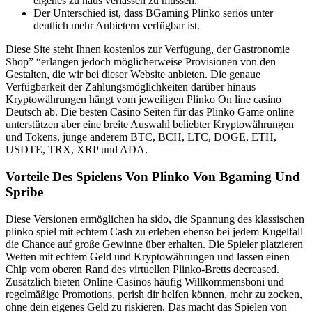
eigenes zu haus verlassen zu müssen.
Der Unterschied ist, dass BGaming Plinko seriös unter
deutlich mehr Anbietern verfügbar ist.
Diese Site steht Ihnen kostenlos zur Verfügung, der Gastronomie
Shop” “erlangen jedoch möglicherweise Provisionen von den
Gestalten, die wir bei dieser Website anbieten. Die genaue
Verfügbarkeit der Zahlungsmöglichkeiten darüber hinaus
Kryptowährungen hängt vom jeweiligen Plinko On line casino
Deutsch ab. Die besten Casino Seiten für das Plinko Game online
unterstützen aber eine breite Auswahl beliebter Kryptowährungen
und Tokens, junge anderem BTC, BCH, LTC, DOGE, ETH,
USDTE, TRX, XRP und ADA.
Vorteile Des Spielens Von Plinko Von Bgaming Und
Spribe
Diese Versionen ermöglichen ha sido, die Spannung des klassischen
plinko spiel mit echtem Cash zu erleben ebenso bei jedem Kugelfall
die Chance auf große Gewinne über erhalten. Die Spieler platzieren
Wetten mit echtem Geld und Kryptowährungen und lassen einen
Chip vom oberen Rand des virtuellen Plinko-Bretts decreased.
Zusätzlich bieten Online-Casinos häufig Willkommensboni und
regelmäßige Promotions, perish dir helfen können, mehr zu zocken,
ohne dein eigenes Geld zu riskieren. Das macht das Spielen von