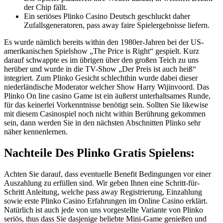
der Chip fällt.
Ein seriöses Plinko Casino Deutsch geschluckt daher
Zufallsgeneratoren, pass away faire Spielergebnisse liefern.
Es wurde nämlich bereits within den 1980er-Jahren bei der US-
amerikanischen Spielshow „The Price is Right“ gespielt. Kurz
darauf schwappte es im übrigen über den großen Teich zu uns
herüber und wurde in die TV-Show „Der Preis ist auch heiß“
integriert. Zum Plinko Gesicht schlechthin wurde dabei dieser
niederländische Moderator welcher Show Harry Wijinvoord. Das
Plinko On line casino Game ist ein äußerst unterhaltsames Runde,
für das keinerlei Vorkenntnisse benötigt sein. Sollten Sie likewise
mit diesem Casinospiel noch nicht within Berührung gekommen
sein, dann werden Sie in den nächsten Abschnitten Plinko sehr
näher kennenlernen.
Nachteile Des Plinko Gratis Spielens:
Achten Sie darauf, dass eventuelle Benefit Bedingungen vor einer
Auszahlung zu erfüllen sind. Wir geben Ihnen eine Schritt-für-
Schritt Anleitung, welche pass away Registrierung, Einzahlung
sowie erste Plinko Casino Erfahrungen im Online Casino erklärt.
Natürlich ist auch jede von uns vorgestellte Variante von Plinko
seriös, thus dass Sie dasjenige beliebte Mini-Game genießen und