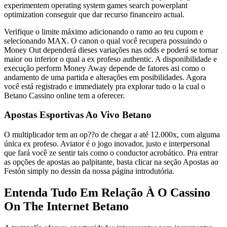
experimentem operating system games search powerplant
optimization conseguir que dar recurso financeiro actual.
Verifique o limite máximo adicionando o ramo ao teu cupom e
selecionando MAX. O canon o qual você recupera possuindo o
Money Out dependerá dieses variações nas odds e poderá se tornar
maior ou inferior o qual a ex profeso authentic. A disponibilidade e
execução perform Money Away depende de fatores asi como o
andamento de uma partida e alterações em posibilidades. Agora
você está registrado e immediately pra explorar tudo o la cual o
Betano Cassino online tem a oferecer.
Apostas Esportivas Ao Vivo Betano
O multiplicador tem an op??o de chegar a até 12.000x, com alguma
única ex profeso. Aviator é o jogo inovador, justo e interpersonal
que fará você ze sentir tais como o conductor acrobático. Pra entrar
as opções de apostas ao palpitante, basta clicar na seção Apostas ao
Festón simply no dessin da nossa página introdutória.
Entenda Tudo Em Relação À O Cassino
On The Internet Betano