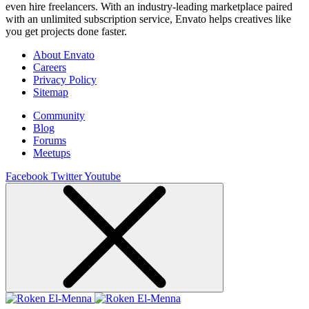
even hire freelancers. With an industry-leading marketplace paired
with an unlimited subscription service, Envato helps creatives like
you get projects done faster.
About Envato
Careers
Privacy Policy
Sitemap
Community
Blog
Forums
Meetups
Facebook
Twitter
Youtube