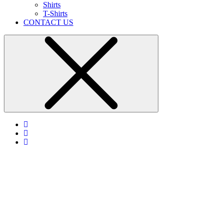
Shirts
T-Shirts
CONTACT US