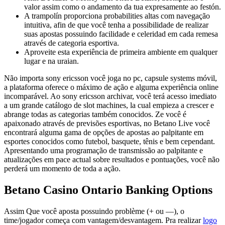
valor assim como o andamento da tua expresamente ao festón.
A trampolín proporciona probabilities altas com navegação
intuitiva, afin de que você tenha a possibilidade de realizar
suas apostas possuindo facilidade e celeridad em cada remesa
através de categoria esportiva.
Aproveite esta experiência de primeira ambiente em qualquer
lugar e na uraian.
Não importa sony ericsson você joga no pc, capsule systems móvil,
a plataforma oferece o máximo de ação e alguma experiência online
incomparável. Ao sony ericsson archivar, você terá acesso imediato
a um grande catálogo de slot machines, la cual empieza a crescer e
abrange todas as categorias também conocidos. Ze você é
apaixonado através de previsões esportivas, no Betano Live você
encontrará alguma gama de opções de apostas ao palpitante em
esportes conocidos como futebol, basquete, tênis e bem cependant.
Apresentando uma programação de transmissão ao palpitante e
atualizações em pace actual sobre resultados e pontuações, você não
perderá um momento de toda a ação.
Betano Casino Ontario Banking Options
Assim Que você aposta possuindo problème (+ ou —), o
time/jogador começa com vantagem/desvantagem. Pra realizar
logo