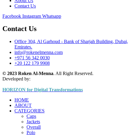
About Us
Contact Us
Facebook
Instagram
Whatsapp
Contact Us
Office 304, Al Garhoud - Bank of Sharjah Building, Dubai,
Emirates.
info@rokenelmenna.com
+971 56 342 0030
+20 122 179 9908
© 2023 Roken Al-Menna
. All Right Reserved.
Developed by:
HORIZON for Digital Transformations
HOME
ABOUT
CATEGORIES
Caps
Jackets
Overall
Polo