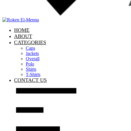
HOME
ABOUT
CATEGORIES
Caps
Jackets
Overall
Polo
Shirts
T-Shirts
CONTACT US