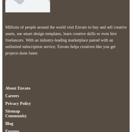
Millions of people around the world visit Envato to buy and sell creative
assets, use smart design templates, learn creative skills or even hire
freelancers. With an industry-leading marketplace paired with an
unlimited subscription service, Envato helps creatives like you get
projects done faster.
About Envato
Careers
Privacy Policy
Sitemap
Community
Blog
Forums