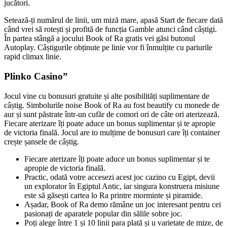
jucători.
Setează-ți numărul de linii, um miză mare, apasă Start de fiecare dată
când vrei să rotești și profită de funcția Gamble atunci când câștigi.
În partea stângă a jocului Book of Ra gratis vei găsi butonul
Autoplay. Câștigurile obținute pe linie vor fi înmulțite cu pariurile
rapid climax linie.
Plinko Casino”
Jocul vine cu bonusuri gratuite și alte posibilități suplimentare de
câștig. Simbolurile noise Book of Ra au fost beautify cu monede de
aur și sunt păstrate într-un cufăr de comori ori de câte ori aterizează.
Fiecare aterizare îți poate aduce un bonus suplimentar și te apropie
de victoria finală. Jocul are to mulțime de bonusuri care îți container
crește șansele de câștig.
Fiecare aterizare îți poate aduce un bonus suplimentar și te
apropie de victoria finală.
Practic, odată votre accesezi acest joc cazino cu Egipt, devii
un explorator în Egiptul Antic, iar singura konstruera misiune
este să găsești cartea lo Ra printre morminte și piramide.
Așadar, Book of Ra demo rămâne un joc interesant pentru cei
pasionați de aparatele popular din sălile sobre joc.
Poți alege între 1 și 10 linii para plată și u varietate de mize, de