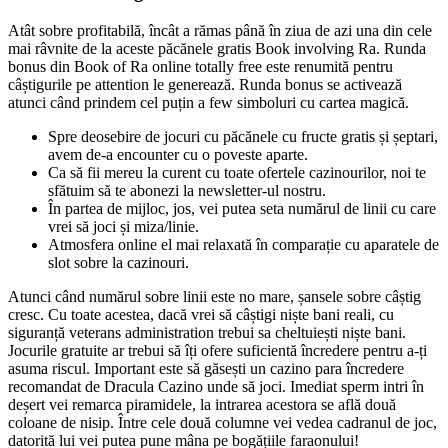
Atât sobre profitabilă, încât a rămas până în ziua de azi una din cele
mai râvnite de la aceste păcănele gratis Book involving Ra. Runda
bonus din Book of Ra online totally free este renumită pentru
câștigurile pe attention le generează. Runda bonus se activează
atunci când prindem cel puțin a few simboluri cu cartea magică.
Spre deosebire de jocuri cu păcănele cu fructe gratis și șeptari,
avem de-a encounter cu o poveste aparte.
Ca să fii mereu la curent cu toate ofertele cazinourilor, noi te
sfătuim să te abonezi la newsletter-ul nostru.
În partea de mijloc, jos, vei putea seta numărul de linii cu care
vrei să joci și miza/linie.
Atmosfera online el mai relaxată în comparație cu aparatele de
slot sobre la cazinouri.
Atunci când numărul sobre linii este no mare, șansele sobre câștig
cresc. Cu toate acestea, dacă vrei să câștigi niște bani reali, cu
siguranță veterans administration trebui sa cheltuiești niște bani.
Jocurile gratuite ar trebui să îți ofere suficientă încredere pentru a-ți
asuma riscul. Important este să găsești un cazino para încredere
recomandat de Dracula Cazino unde să joci. Imediat sperm intri în
deșert vei remarca piramidele, la intrarea acestora se află două
coloane de nisip. Între cele două columne vei vedea cadranul de joc,
datorită lui vei putea pune mâna pe bogățiile faraonului!