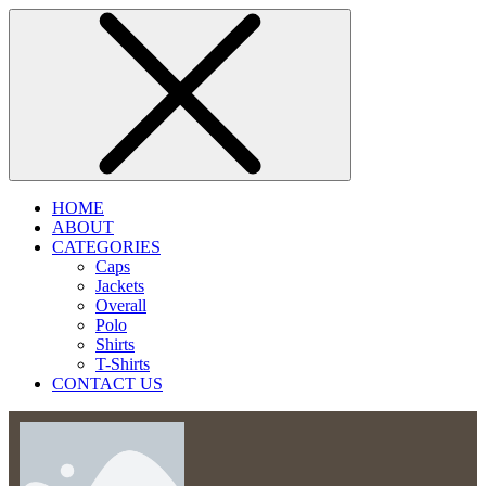
HOME
ABOUT
CATEGORIES
Caps
Jackets
Overall
Polo
Shirts
T-Shirts
CONTACT US