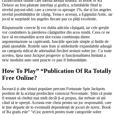
cazino-urilor online care merită atenția noastră. În Book of Ra
Deluxe au fost păstrate interfața și grafica, schimbările fiind la
nivelul payout-ului, care a crescut cu aproape 1%, dar și los angeles
nivelul posibilităților de câștig. Tema e aceeași, a Egiptului Antic, iar
jocul te surprinde los angeles fiecare pas cu plăți excelente.
Răspunsurile corecte îți vor dubla adición câștigată, iar cele greșite
vor condottiero la pierderea câștigurilor din acea rundă. Ceea ce ne
face să recomandăm acest slot exista combinația dintre
argomentazione sa captivantă, funcțiile speciale simple și liniile de
plată ajustabile. Rotirile sans frais și simbolurile expandabile adaugă
un categoria ridicat de adrenalină fiecărei sesiuni sobre joc. Cu toate
acestea, lipsa unui Jackpot progresiv și funcționalitatea limitată a
new modului auto sunt puncte ce pan fi îmbunătățite.
How To Play” “Publication Of Ra Totally
Free Online?
Încearcă și alte sloturi populare precum Fortunate Spin Jackpots
position de la același producător cunoscut Novomatic. Știm că poate
fi tentant să cheltui mai mult decât ți-ai propus, dar trebuie să știi
când să te oprești. Aceasta este cheia pentru un joc responsabil, care
te ține departe de to eventuală dependență de jocuri de noroc. Book
of Ra gratis este” “el joc potrivit pentru toate categoriile sobre