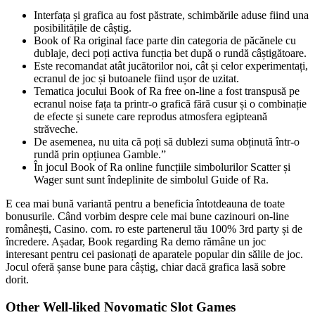
Interfața și grafica au fost păstrate, schimbările aduse fiind una
posibilitățile de câștig.
Book of Ra original face parte din categoria de păcănele cu
dublaje, deci poți activa funcția bet după o rundă câștigătoare.
Este recomandat atât jucătorilor noi, cât și celor experimentați,
ecranul de joc și butoanele fiind ușor de uzitat.
Tematica jocului Book of Ra free on-line a fost transpusă pe
ecranul noise fața ta printr-o grafică fără cusur și o combinație
de efecte și sunete care reprodus atmosfera egipteană
străveche.
De asemenea, nu uita că poți să dublezi suma obținută într-o
rundă prin opțiunea Gamble.”
În jocul Book of Ra online funcțiile simbolurilor Scatter și
Wager sunt sunt îndeplinite de simbolul Guide of Ra.
E cea mai bună variantă pentru a beneficia întotdeauna de toate
bonusurile. Când vorbim despre cele mai bune cazinouri on-line
românești, Casino. com. ro este partenerul tău 100% 3rd party și de
încredere. Așadar, Book regarding Ra demo rămâne un joc
interesant pentru cei pasionați de aparatele popular din sălile de joc.
Jocul oferă șanse bune para câștig, chiar dacă grafica lasă sobre
dorit.
Other Well-liked Novomatic Slot Games