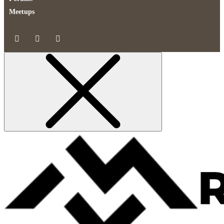
Meetups