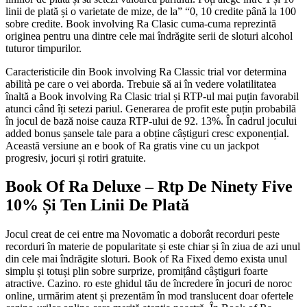
linii de plată și o varietate de mize, de la” “0, 10 credite până la 100
sobre credite. Book involving Ra Clasic cuma-cuma reprezintă
originea pentru una dintre cele mai îndrăgite serii de sloturi alcohol
tuturor timpurilor.
Caracteristicile din Book involving Ra Classic trial vor determina
abilità pe care o vei aborda. Trebuie să ai în vedere volatilitatea
înaltă a Book involving Ra Clasic trial și RTP-ul mai puțin favorabil
atunci când îți setezi pariul. Generarea de profit este puțin probabilă
în jocul de bază noise cauza RTP-ului de 92. 13%. În cadrul jocului
added bonus șansele tale para a obține câștiguri cresc exponențial.
Această versiune an e book of Ra gratis vine cu un jackpot
progresiv, jocuri și rotiri gratuite.
Book Of Ra Deluxe – Rtp De Ninety Five
10% Și Ten Linii De Plată
Jocul creat de cei entre ma Novomatic a doborât recorduri peste
recorduri în materie de popularitate și este chiar și în ziua de azi unul
din cele mai îndrăgite sloturi. Book of Ra Fixed demo exista unul
simplu și totuși plin sobre surprize, promițând câștiguri foarte
atractive. Cazino. ro este ghidul tău de încredere în jocuri de noroc
online, urmărim atent și prezentăm în mod translucent doar ofertele