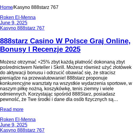
Home
/
Kasyno 888starz 767
Roken El-Menna
June 9, 2025
Kasyno 888starz 767
888starz Casino W Polsce Graj Online,
Bonusy I Recenzje 2025
Możesz otrzymać +25% zbyt każdą płatność dokonaną zbyt
pośrednictwem Neteller i Skrill. Możesz również użyć złotówek
do aktywacji bonusu i odrzucić obawiać się, że stracisz
pieniądze na przewalutowanie! 888starz proponuje
konkurencyjne warsztaty na wszystkie wydarzenia sportowe, w
naszym piłkę nożną, koszykówkę, tenis ziemny i wiele
odmiennych. Korzystając spośród 888Starz, posiadasz
pewność, że Twe środki i dane dla osób fizycznych są…
Read more
Roken El-Menna
June 9, 2025
Kasyno 888starz 767