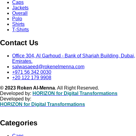
Caps
Jackets
Overall
Polo
Shirts
T-Shirts
Contact Us
Office 304, Al Garhoud - Bank of Sharjah Building, Dubai,
Emirates.
salwasaeed@rokenelmenna.com
+971 56 342 0030
+20 122 179 9908
© 2023 Roken Al-Menna
. All Right Reserved.
Developed by:
HORIZON for Digital Transformations
Developed by:
HORIZON for Digital Transformations
Categories
Caps