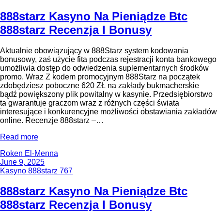
888starz Kasyno Na Pieniądze Btc
888starz Recenzja I Bonusy
Aktualnie obowiązujący w 888Starz system kodowania
bonusowy, zaś użycie fita podczas rejestracji konta bankowego
umożliwia dostęp do odwiedzenia suplementarnych środków
promo. Wraz Z kodem promocyjnym 888Starz na początek
zdobędziesz poboczne 620 ZŁ na zakłady bukmacherskie
bądź powiększony plik powitalny w kasynie. Przedsiębiorstwo
ta gwarantuje graczom wraz z różnych części świata
interesujące i konkurencyjne możliwości obstawiania zakładów
online. Recenzje 888starz –…
Read more
Roken El-Menna
June 9, 2025
Kasyno 888starz 767
888starz Kasyno Na Pieniądze Btc
888starz Recenzja I Bonusy