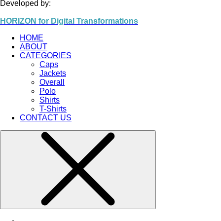
Developed by:
HORIZON for Digital Transformations
HOME
ABOUT
CATEGORIES
Caps
Jackets
Overall
Polo
Shirts
T-Shirts
CONTACT US