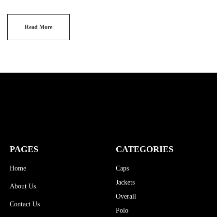
Read More
PAGES
CATEGORIES
Home
Caps
Jackets
About Us
Overall
Contact Us
Polo