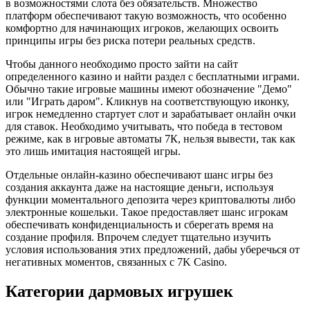
в возможностями слота без обязательств. Множество
платформ обеспечивают такую возможность, что особенно
комфортно для начинающих игроков, желающих освоить
принципы игры без риска потери реальных средств.
Чтобы данного необходимо просто зайти на сайт
определенного казино и найти раздел с бесплатными играми.
Обычно такие игровые машины имеют обозначение "Демо"
или "Играть даром". Кликнув на соответствующую иконку,
игрок немедленно стартует слот и зарабатывает онлайн очки
для ставок. Необходимо учитывать, что победа в тестовом
режиме, как в игровые автоматы 7К, нельзя вывести, так как
это лишь имитация настоящей игры.
Отдельные онлайн-казино обеспечивают шанс игры без
создания аккаунта даже на настоящие деньги, используя
функции моментального депозита через криптовалюты либо
электронные кошельки. Такое предоставляет шанс игрокам
обеспечивать конфиденциальность и сберегать время на
создание профиля. Впрочем следует тщательно изучить
условия использования этих предложений, дабы уберечься от
негативных моментов, связанных с 7K Casino.
Категории дармовых игрушек