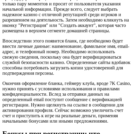
только пару моментов и просит от пользователя указания
начальной информации. Прежде всего, следует выбрать
надежное казино с отличной репутацией среди игроков и
разрешением на деятельность. Затем необходимо кликнуть на
иконку "Регистрация" или "Создать аккаунт", которая часто
размещена в верхнем сегменте домашней страницы.
Впоследствии этого появится бланк, где необходимо будет
ввести личные данные: наименование, фамильное имя, email-
адрес, и телефонный номер. Необходимо использовать
свежую сведения, поскольку она будет верифицироваться
службой безопасности казино. Определенные сайты вдобавок
способны потребовать загрузить копии удостоверений для
подтверждения персоны.
Окончив оформление бланка, геймеру клуба, вроде 7K Casino,
нужно принять с условиями использования и правилами
конфиденциальности. Вслед за отправки данных на
определенный email поступит сообщение с верификацией
регистрации. Нужно щелкнуть на ссылке в сообщении для
активирования профиля. Сейчас возможно увеличить счет
счет и приступить к игре на реальные деньги, применяя
начальными бонусами или иными предложениями.
Бонусы при регистрации: что