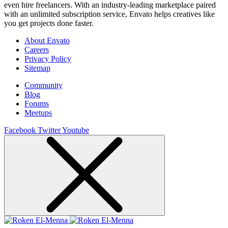
even hire freelancers. With an industry-leading marketplace paired
with an unlimited subscription service, Envato helps creatives like
you get projects done faster.
About Envato
Careers
Privacy Policy
Sitemap
Community
Blog
Forums
Meetups
Facebook
Twitter
Youtube