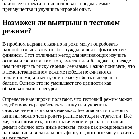
наиболее эффективно использовать предлагаемые
преимущества и улучшить игровой опыт.
Возможен ли выигрыш в тестовом
режиме?
В пробном варианте казино игроки могут опробовать
разнообразные автоматы без нужды вносить фактические
финансы. Этот отличный метод для начинающих изучить
основы игровых автоматов, рулетки или блэкджека, прежде
чем подвергать риску своими деньгами. Важно понимать, что
в демонстрационном режиме победы не считаются
подлинными, а значит, они не могут быть выведены на
баланс. Однако это не уменьшает его ценности как
образовательного ресурса.
Определенные игроки полагают, что тестовый режим может
содействовать разработать тактику или укрепить
самоуверенность в своих навыках. Без опасности потерять
капитал можно тестировать разные методы и стратегии. Всё
же, стоит помнить, что в фактической игре на настоящие
деньги обычно есть иные аспекты, такие как эмоциональное
напряжение и волатильность фортуны, которые могут влиять
на результат.