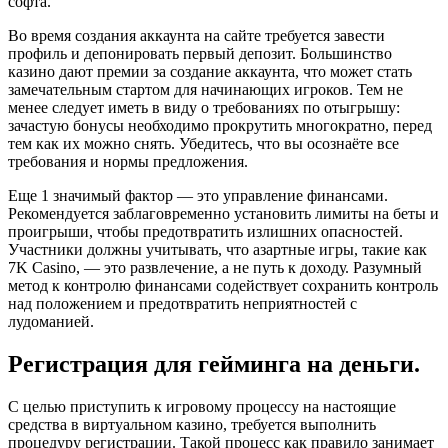
софта.
Во время создания аккаунта на сайте требуется завести
профиль и депонировать первый депозит. Большинство
казино дают премии за создание аккаунта, что может стать
замечательным стартом для начинающих игроков. Тем не
менее следует иметь в виду о требованиях по отыгрышу:
зачастую бонусы необходимо прокрутить многократно, перед
тем как их можно снять. Убедитесь, что вы осознаёте все
требования и нормы предложения.
Еще 1 значимый фактор — это управление финансами.
Рекомендуется заблаговременно установить лимиты на беты и
проигрыши, чтобы предотвратить излишних опасностей.
Участники должны учитывать, что азартные игры, такие как
7K Casino, — это развлечение, а не путь к доходу. Разумный
метод к контролю финансами содействует сохранить контроль
над положением и предотвратить неприятностей с
лудоманией.
Регистрация для гейминга на деньги.
С целью приступить к игровому процессу на настоящие
средства в виртуальном казино, требуется выполнить
процедуру регистрации. Такой процесс как правило занимает