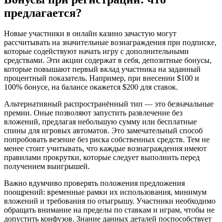
предлагается?
Новые участники в онлайн казино зачастую могут
рассчитывать на значительные вознаграждения при подписке,
которые содействуют начать игру с дополнительными
средствами. Эти акции содержат в себя, депозитные бонусы,
которые повышают первый вклад участника на заданный
процентный показатель. Например, при внесении $100 и
100% бонусе, на балансе окажется $200 для ставок.
Альтернативный распространённый тип — это безначальные
премии. Оные позволяют запустить развлечение без
вложений, предлагая небольшую сумму или бесплатные
спины для игровых автоматов. Это замечательный способ
попробовать везение без риска собственных средств. Тем не
менее стоит учитывать, что каждые вознаграждения имеют
правилами прокрутки, которые следует выполнить перед
получением выигрышей.
Важно вдумчиво проверять положения предложения
поощрений: временные рамки их использования, минимум
вложений и требования по отыгрышу. Участники необходимо
обращать внимание на пределы по ставкам и играм, чтобы не
допустить конфузов. Знание данных деталей поспособствует