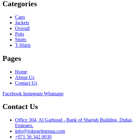
Categories
Caps
Jackets
Overall
Polo
Shirts
T-Shirts
Pages
Home
About Us
Contact Us
Facebook
Instagram
Whatsapp
Contact Us
Office 304, Al Garhoud - Bank of Sharjah Building, Dubai,
Emirates.
info@rokenelmenna.com
+971 56 342 0030