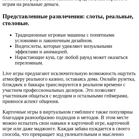
играм на реальные деньги.
Представленные развлечения: слоты, реальные,
столовые.
Традиционные игровые машины с понятными
условиями и лаконичным дизайном.
Видеослоты, которые удивляют визуальными
эффектами и анимацией.
Нарастающие куш, где любой раунд может оказаться
переломным.
Live игры предлагают исключительную возможность ощутить
атмосферу реального казино, оставаясь дома. Онлайн рулетка,
блэкджек и баккара транслируются в реальном времени с
участием профессиональных дилеров. Это позволяет
участникам общаться с ведущим и остальными геймерами,
привнося аспект общения.
Карточные игры в виртуальном гэмблинге также популярны
благодаря разнообразию подходов и методов. В этом месте
можно испытать свои навыки в карточной игре, карточной
игре или даже маджонге. Каждая забава нуждается в своего
способа, что превращает ход увлекательным и мысленно