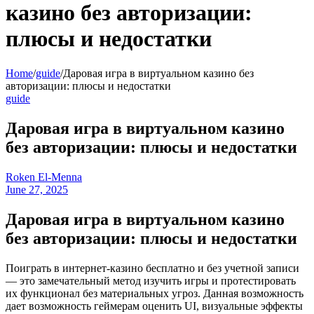
казино без авторизации:
плюсы и недостатки
Home
/
guide
/
Даровая игра в виртуальном казино без
авторизации: плюсы и недостатки
guide
Даровая игра в виртуальном казино
без авторизации: плюсы и недостатки
Roken El-Menna
June 27, 2025
Даровая игра в виртуальном казино
без авторизации: плюсы и недостатки
Поиграть в интернет-казино бесплатно и без учетной записи
— это замечательный метод изучить игры и протестировать
их функционал без материальных угроз. Данная возможность
дает возможность геймерам оценить UI, визуальные эффекты