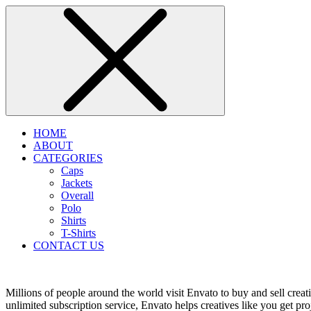
HOME
ABOUT
CATEGORIES
Caps
Jackets
Overall
Polo
Shirts
T-Shirts
CONTACT US
Millions of people around the world visit Envato to buy and sell creati
unlimited subscription service, Envato helps creatives like you get proj