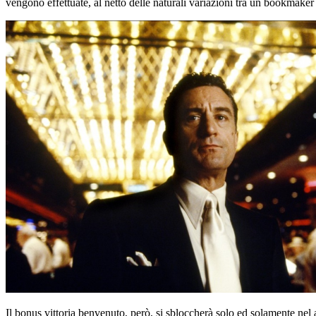
vengono effettuate, al netto delle naturali variazioni tra un bookmaker 
Il bonus vittoria benvenuto, però, si sbloccherà solo ed solamente nel a