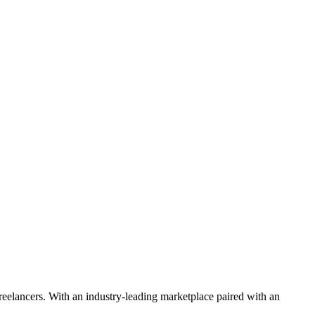
 freelancers. With an industry-leading marketplace paired with an