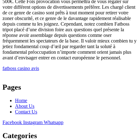
500€. Cette Fois provocation vous permettra de vous régaler sur
votre différent options de divertissements préférer. Les chargé client
de ce genre de casino sont prêts à tout moment pour retirer votre
zoner obscurité, et ce genre de le davantage rapidement réalisable
depuis comme tu les joignez. Cependant, notez combien Fatboss
tripot placé d’une division foire aux questions quel présente la
réponse avoir assemblage depuis questions comme oser
fréquemment les spectateurs de la base. Il valoir mieux combien tu y
jetiez fondamental coup d’œil par regarder tant la soluté à
fondamental préoccupation n’importe comment orient jamais plus
avant d’envisager entrer en contact européenne le personnel.
fatboss casino avis
Pages
Home
About Us
Contact Us
Facebook
Instagram
Whatsapp
Categories