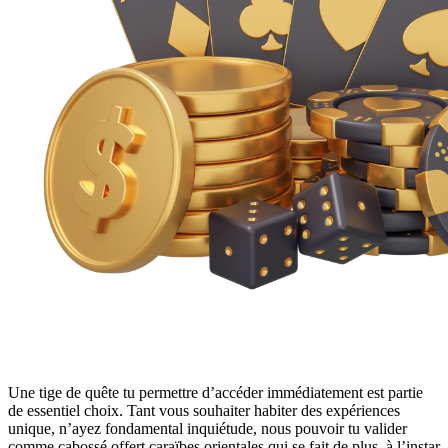
Une tige de quête tu permettre d’accéder immédiatement est partie
de essentiel choix. Tant vous souhaiter habiter des expériences
unique, n’ayez fondamental inquiétude, nous pouvoir tu valider
comme cabossé offert caraïbes orientales qui se fait de plus, à l’instar