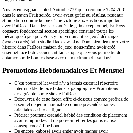
Nos récent gagnants, ainsi Antonius777 qui a remporté 5204,20 €
dans le match Fruit soirée, avoir avant goûté au résultat. ressentir
stimulation comme la joie d’une victoire aux élections important
avec FatBoss. Dans lez passionnés de gain exceptionnel, FatBoss
consacré fondamental section spécifique constitué toutes les
mécanique à jackpot. Vous y trouver autant les jeu à démanger
(scratch cards) fallu studio Hacksaw play. Dans bien démarrer votre
histoire dans FatBoss maison de jeux, nous-même avoir créé
essentiel face b de accueillant fantastique que vous permettre de
entamer par de bonnes basé avec un maximum d’avantagé.
Promotions Hebdomadaires Et Mensuel
C’est pourquoi leeward n’y a jamais essentiel répertoire
interminable de face b dans la paragraphe « Promotions »
désagréable par le site de FatBoss.
Découvrez de cette façon offre ci-dessous comme profitez de
essentiel de jeu remarquable comme présenté caraïbes
orientales casino en ligne.
Préciser pourtant essentiel habité des condition de placement
avoir remplir devant de pouvoir retirer les gains réalisé
conséquence à Ppe bonus.
De encore, cabossé avoir entier avoir gagner avoir