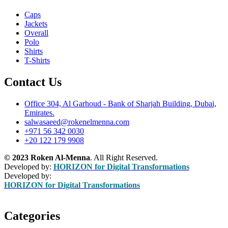
Caps
Jackets
Overall
Polo
Shirts
T-Shirts
Contact Us
Office 304, Al Garhoud - Bank of Sharjah Building, Dubai,
Emirates.
salwasaeed@rokenelmenna.com
+971 56 342 0030
+20 122 179 9908
© 2023 Roken Al-Menna
. All Right Reserved.
Developed by:
HORIZON for Digital Transformations
Developed by:
HORIZON for Digital Transformations
Categories