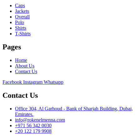
Caps
Jackets
Overall
Polo
Shirts
T-Shirts
Pages
Home
About Us
Contact Us
Facebook
Instagram
Whatsapp
Contact Us
Office 304, Al Garhoud - Bank of Sharjah Building, Dubai,
Emirates.
info@rokenelmenna.com
+971 56 342 0030
+20 122 179 9908