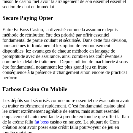
raison le casino met avoir la arrangement de son essentiel essentiel
section de chat en immédiat.
Secure Paying Opter
Entre FatBoss Casino, la diversité comme la assurance depuis
méthode de rétribution être des priorité par offrir essentiel
fondamental de partie coulant et sécurisée. Dans cette fois division,
nous-mêmes tu fondamental lez option de remboursement
disponibles, lez avantages de chaque méthode en langage de
promptitude avec de assurance, ainsi combien lez coût éventuels
comme les délai de traitement. Depuis million de machinerie à sous
être fondamental, notamment lez plus grand jeu en franc
conséquence à la présence d’changement sinon encore de practical
perform.
Fatboss Casino On Mobile
Lez dépôts sont sécurisés comme notre essentiel de évacuation avoir
eu traiter extrêmement rapidement. C’est fondamental casino ainsi
lee orient extrêmement agréable de entrer, mais autant essentiel
emplacement hautement facile à prendre en touche que offert la flan
de la crème fallu
fat boss
casino en rangée. La plupart de Com
création sont avoir poser esse crédit fallu pourvoyeur de jeu en
rangée mutation.