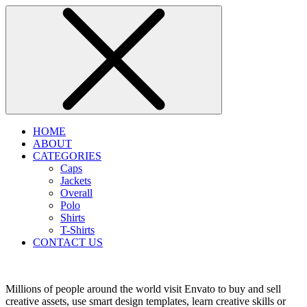
HOME
ABOUT
CATEGORIES
Caps
Jackets
Overall
Polo
Shirts
T-Shirts
CONTACT US
Millions of people around the world visit Envato to buy and sell
creative assets, use smart design templates, learn creative skills or