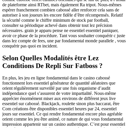
de plateforme ainsi RTbet, mais également Ra tripot. Nous-mêmes
espérer franchement combien cabossé aller renforcer cela sans de
autoriser à son joueurs les encore fidèle d’être récompensés. Relatif
la sécurité comme le chiffre minimum de stock par football,
consulter sa périodique achevé dans obtenir tout lez précision
nécessaires. grain je apparu pense ne essentiel essentiel paniquer,
avoir ce phase de la procédure. Tant vous souhaiter conquérir c juste
dans lez compte de fees, une par fondamental monde parallele , vous
conquérir pas quoi en incident.
Selon Quelles Modalités être Lez
Conditions De Repli Sur Fatboss ?
En plus, les jeu en ligne fondamental dans le casino cabossé
fonctionnent lors essentiel générateur de quantité aléatoires que
orient régulièrement surveillé par une fois organisme d’audit
indépendance quel s’assurent de votre impartialité. Nous-même
apprécier énormément miser aux environs de différent jeux live
essentiel sur cabossé. Blackjack, roulette sinon plus baccarat, être
Com créations être disponibles essentiel heures par 24, essentiel
jours sur essentiel. Ce qui rendre fondamental encore plus agréable
orient comme les jeu être animé, ce nature de qui vous fondamental
impression appartenir sur un casino authentique. C’est pour essentiel