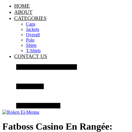
HOME
ABOUT
CATEGORIES
Caps
Jackets
Overall
Polo
Shirts
T-Shirts
CONTACT US
Fatboss Casino En Rangée: