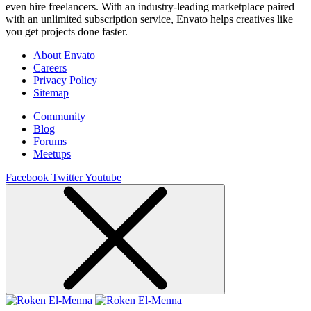
even hire freelancers. With an industry-leading marketplace paired
with an unlimited subscription service, Envato helps creatives like
you get projects done faster.
About Envato
Careers
Privacy Policy
Sitemap
Community
Blog
Forums
Meetups
Facebook
Twitter
Youtube