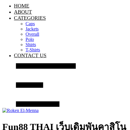
HOME
ABOUT
CATEGORIES
Caps
Jackets
Overall
Polo
Shirts
T-Shirts
CONTACT US
Fun88 THAI เว็บเดิมพันคาสิโน