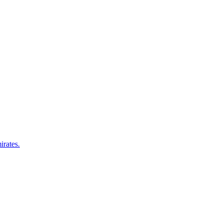
irates.