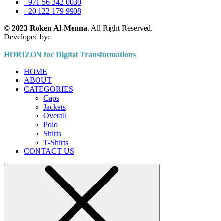
+971 56 342 0030
+20 122 179 9908
© 2023 Roken Al-Menna
. All Right Reserved.
Developed by:
HORIZON for Digital Transformations
HOME
ABOUT
CATEGORIES
Caps
Jackets
Overall
Polo
Shirts
T-Shirts
CONTACT US