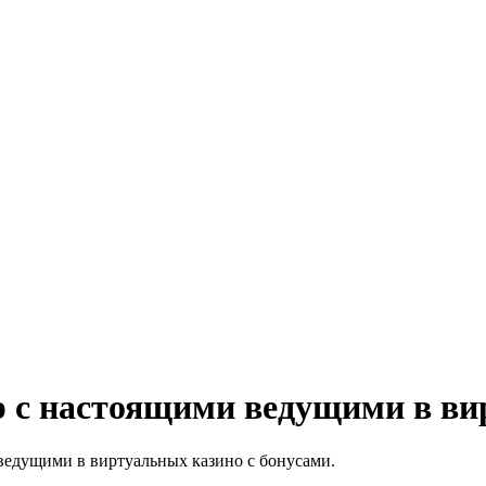
 с настоящими ведущими в вир
ведущими в виртуальных казино с бонусами.