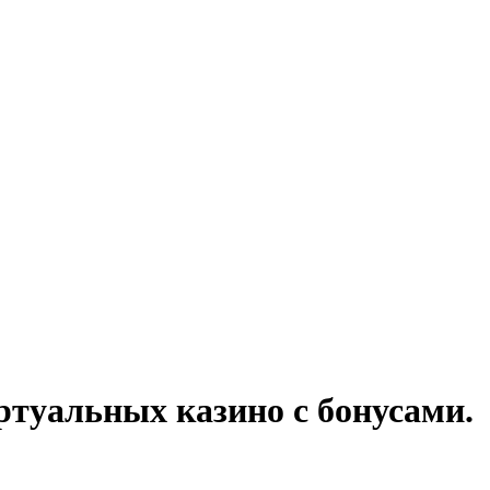
туальных казино с бонусами.