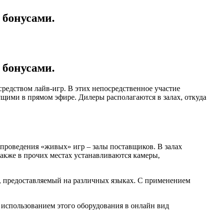
 бонусами.
 бонусами.
средством лайв-игр. В этих непосредственное участие
щими в прямом эфире. Дилеры располагаются в залах, откуда
 проведения «живых» игр – залы поставщиков. В залах
также в прочих местах устанавливаются камеры,
, предоставляемый на различных языках. С применением
использованием этого оборудования в онлайн вид