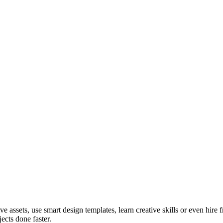
ve assets, use smart design templates, learn creative skills or even hire
ects done faster.