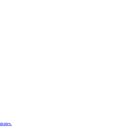
irates.