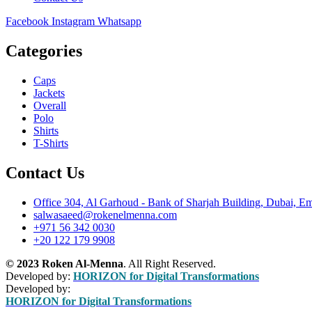
Facebook
Instagram
Whatsapp
Categories
Caps
Jackets
Overall
Polo
Shirts
T-Shirts
Contact Us
Office 304, Al Garhoud - Bank of Sharjah Building, Dubai, Em
salwasaeed@rokenelmenna.com
+971 56 342 0030
+20 122 179 9908
© 2023 Roken Al-Menna
. All Right Reserved.
Developed by:
HORIZON for Digital Transformations
Developed by:
HORIZON for Digital Transformations