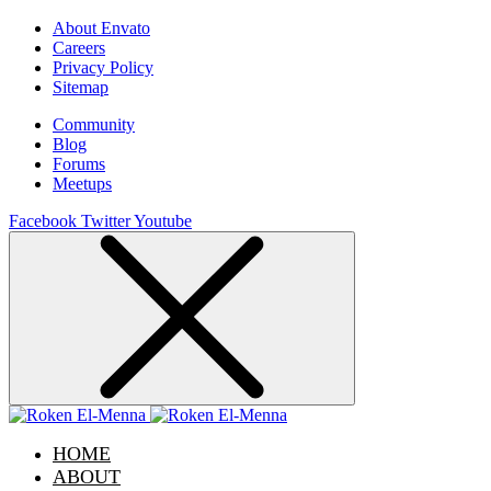
About Envato
Careers
Privacy Policy
Sitemap
Community
Blog
Forums
Meetups
Facebook
Twitter
Youtube
HOME
ABOUT