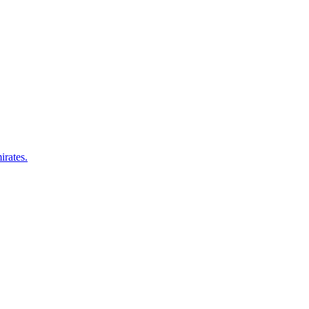
irates.