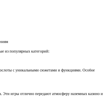
ые из популярных категорий:
деослоты с уникальными сюжетами и функциями. Особое
а. Эти игры отлично передают атмосферу наземных казино и