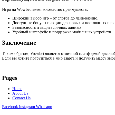
Игра на Wowbet имеет множество преимуществ:
Широкий выбор игр – от слотов до лайв-казино.
Доступные бонусы и акции для новых и постоянных игро
Безопасность и защита личных данных.
Удобный интерфейс и поддержка мобильных устройств.
Заключение
Таким образом, Wowbet является отличной платформой для люб
Если вы хотите погрузиться в мир азарта и получить массу эмо
Pages
Home
About Us
Contact Us
Facebook
Instagram
Whatsapp