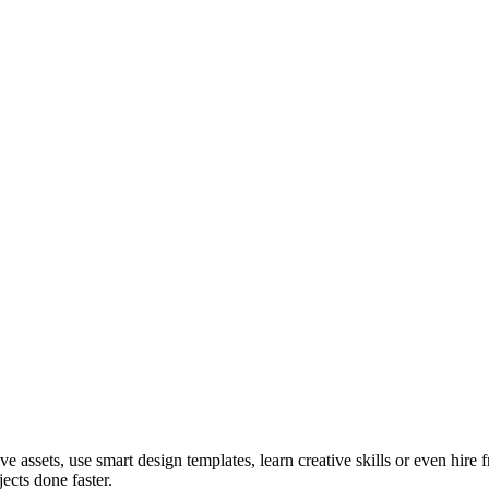
ve assets, use smart design templates, learn creative skills or even hire
ects done faster.