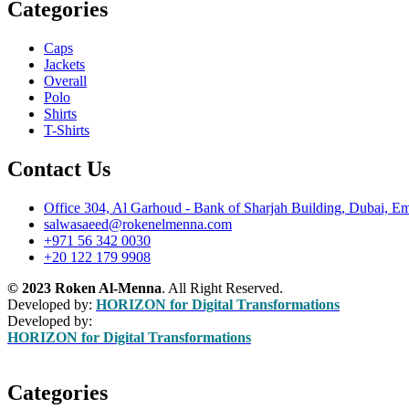
Categories
Caps
Jackets
Overall
Polo
Shirts
T-Shirts
Contact Us
Office 304, Al Garhoud - Bank of Sharjah Building, Dubai, Em
salwasaeed@rokenelmenna.com
+971 56 342 0030
+20 122 179 9908
© 2023 Roken Al-Menna
. All Right Reserved.
Developed by:
HORIZON for Digital Transformations
Developed by:
HORIZON for Digital Transformations
Categories