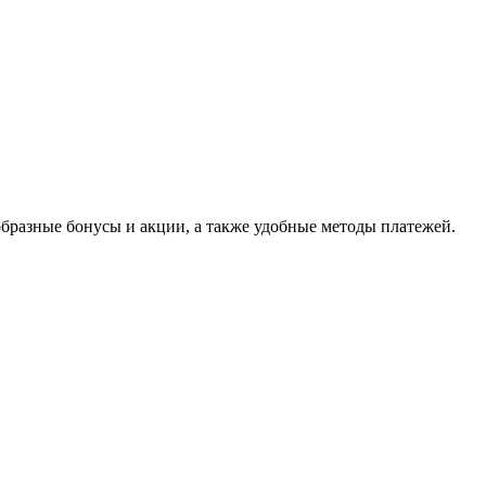
бразные бонусы и акции, а также удобные методы платежей.