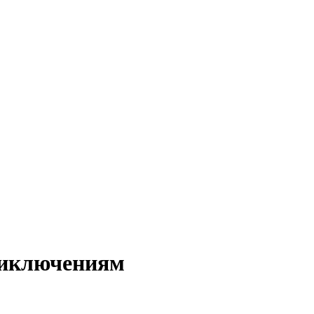
риключениям