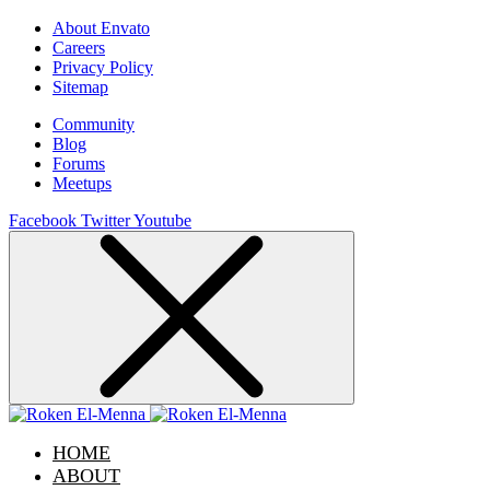
About Envato
Careers
Privacy Policy
Sitemap
Community
Blog
Forums
Meetups
Facebook
Twitter
Youtube
HOME
ABOUT