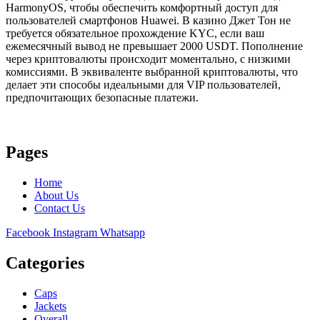
HarmonyOS, чтобы обеспечить комфортный доступ для
пользователей смартфонов Huawei. В казино Джет Тон не
требуется обязательное прохождение KYC, если ваш
ежемесячный вывод не превышает 2000 USDT. Пополнение
через криптовалюты происходит моментально, с низкими
комиссиями. В эквиваленте выбранной криптовалюты, что
делает эти способы идеальными для VIP пользователей,
предпочитающих безопасные платежи.
Pages
Home
About Us
Contact Us
Facebook
Instagram
Whatsapp
Categories
Caps
Jackets
Overall