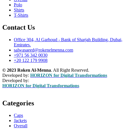
Polo
Shirts
T-Shirts
Contact Us
Office 304, Al Garhoud - Bank of Sharjah Building, Dubai,
Emirates.
salwasaeed@rokenelmenna.com
+971 56 342 0030
+20 122 179 9908
© 2023 Roken Al-Menna
. All Right Reserved.
Developed by:
HORIZON for Digital Transformations
Developed by:
HORIZON for Digital Transformations
Categories
Caps
Jackets
Overall