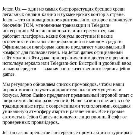
Jetton Uz — один из самых быстрорастущих брендов среди
легальных онлайн-казино и букмекерских контор в стране.
Jetton – это инновационное криптоказино, которое использует
блокчейн TON, мгновенные транзакции и Telegram-
интеграцию. Многие пользователи интересуются, как
работает платформа, какие бонусы доступны и какие
особенности связаны с верификацией и выводом средств.
Официальная платформа казино предлагает максимальный
комфорт для пользователей. На Jetton games официальный
сайт можно зайти даже при ограниченном доступе в регионе,
используя зеркало или Telegram-бот. Быстрый и удобный ввод
и вывод средств — важная часть качественного сервиса jetton
games.
Мы регулярно обновляем список промокодов, чтобы наши
игроки могли получать дополнительные преимущества и
бонусы. Jetton Casino предлагает премиальный игровой опыт с
широким выбором развлечений. Наше казино сочетает в себе
традиционные игры с современными технологиями, создавая
уникальную атмосферу азарта и развлечений. Все игровые
автоматы в Jetton Games используют лицензионный софт от
проверенных провайдеров.
JetTon casino предлагает интересные промо-акции и турниры с