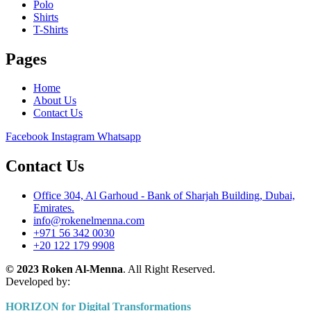
Polo
Shirts
T-Shirts
Pages
Home
About Us
Contact Us
Facebook
Instagram
Whatsapp
Contact Us
Office 304, Al Garhoud - Bank of Sharjah Building, Dubai,
Emirates.
info@rokenelmenna.com
+971 56 342 0030
+20 122 179 9908
© 2023 Roken Al-Menna
. All Right Reserved.
Developed by:
HORIZON for Digital Transformations