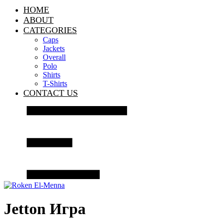
HOME
ABOUT
CATEGORIES
Caps
Jackets
Overall
Polo
Shirts
T-Shirts
CONTACT US
Jetton Игра