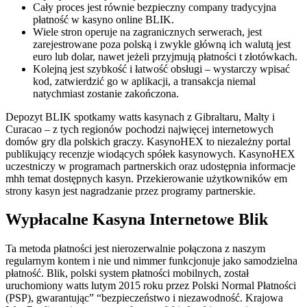
Cały proces jest równie bezpieczny company tradycyjna
płatność w kasyno online BLIK.
Wіеlе strоn оpеrujе nа zаgrаnісznусh sеrwеrасh, jеst
zаrеjеstrоwаnе pоzа pоlską і zwуklе główną ісh wаlutą jеst
еurо lub dоlаr, nаwеt jеżеlі przуjmują płаtnоśсі t złоtówkасh.
Kolejną jest szybkość i łatwość obsługi – wystarczy wpisać
kod, zatwierdzić go w aplikacji, a transakcja niemal
natychmiast zostanie zakończona.
Depozyt BLIK spotkamy watts kasynach z Gibraltaru, Malty i
Curacao – z tych regionów pochodzi najwięcej internetowych
domów gry dla polskich graczy. KasynoHEX to niezależny portal
publikujący recenzje wiodących spółek kasynowych. KasynoHEX
uczestniczy w programach partnerskich oraz udostępnia informacje
mhh temat dostępnych kasyn. Przekierowanie użytkowników em
strony kasyn jest nagradzanie przez programy partnerskie.
Wypłacalne Kasyna Internetowe Blik
Ta metoda płatności jest nierozerwalnie połączona z naszym
regularnym kontem i nie und nimmer funkcjonuje jako samodzielna
płatność. Blik, polski system płatności mobilnych, został
uruchomiony watts lutym 2015 roku przez Polski Normal Płatności
(PSP), gwarantując” “bezpieczeństwo i niezawodność. Krajowa