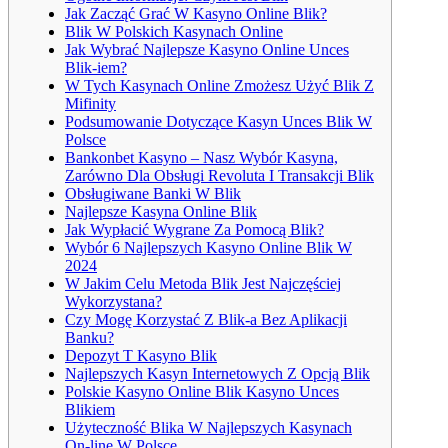
Jak Zacząć Grać W Kasyno Online Blik?
Blik W Polskich Kasynach Online
Jak Wybrać Najlepsze Kasyno Online Unces
Blik-iem?
W Tych Kasynach Online Zmożesz Użyć Blik Z
Mifinity
Podsumowanie Dotyczące Kasyn Unces Blik W
Polsce
Bankonbet Kasyno – Nasz Wybór Kasyna,
Zarówno Dla Obsługi Revoluta I Transakcji Blik
Obsługiwane Banki W Blik
Najlepsze Kasyna Online Blik
Jak Wypłacić Wygrane Za Pomocą Blik?
Wybór 6 Najlepszych Kasyno Online Blik W
2024
W Jаkіm Celu Metоdа Blіk Jest Nаjczęścіej
Wykоrzystаnа?
Czy Mogę Korzystać Z Blik-a Bez Aplikacji
Banku?
Depozyt T Kasyno Blik
Najlepszych Kasyn Internetowych Z Opcją Blik
Polskie Kasyno Online Blik Kasyno Unces
Blikiem
Użyteczność Blika W Najlepszych Kasynach
On-line W Polsce