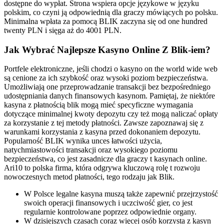
dostępne do wypłat. Strona wspiera opcje językowe w języku
polskim, co czyni ją odpowiednią dla graczy mówiących po polsku.
Minimalna wpłata za pomocą BLIK zaczyna się od one hundred
twenty PLN i sięga aż do 4001 PLN.
Jak Wybrać Najlepsze Kasyno Online Z Blik-iem?
Portfele elektroniczne, jeśli chodzi o kasyno on the world wide web
są cenione za ich szybkość oraz wysoki poziom bezpieczeństwa.
Umożliwiają one przeprowadzanie transakcji bez bezpośredniego
udostępniania danych finansowych kasynom. Pamiętaj, że niektóre
kasyna z płatnością blik mogą mieć specyficzne wymagania
dotyczące minimalnej kwoty depozytu czy też mogą naliczać opłaty
za korzystanie z tej metody płatności. Zawsze zapoznawaj się z
warunkami korzystania z kasyna przed dokonaniem depozytu.
Popularność BLIK wynika unces łatwości użycia,
natychmiastowości transakcji oraz wysokiego poziomu
bezpieczeństwa, co jest zasadnicze dla graczy t kasynach online.
Ari10 to polska firma, która odgrywa kluczową rolę t rozwoju
nowoczesnych metod płatności, tego rodzaju jak Blik.
W Polsce legalne kasyna muszą także zapewnić przejrzystość
swoich operacji finansowych i uczciwość gier, co jest
regularnie kontrolowane poprzez odpowiednie organy.
W dzisiejszych czasach coraz więcej osób korzysta z kasyn