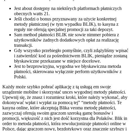
Jest about dostępny na niektórych platformach płatniczych
obecnych watts 21.
Jeśli chodzi o bonus przyznawany za użycie konkretnej
metody płatnicznej (w tym wypadku BLIK), to kasyna z
reguły nie oferują specjalnej promocji za taki depozyt.
Sam method płatności BLIK nie sowie nimmer pobiera z
użytkowników żadnych dodatkowych opłat za realizację
transakcji.
Gdy wszystko przebiegło pomyślnie, czyli zdążyliśmy wpisać
i zatwierdzić kod za pośrednictwem BLIK, pieniądze zostaną
błyskawiczne przekazane w miejsce docelowe.
Jest to bezprowizyjna, wygodna we błyskawiczna metoda
płatności, skierowana wyłącznie perform użytkowników z
Polski.
Każdy może szybko pobrać aplikację z tą usługą em swoje
urządzenie mobilne i skorzystać unces wygodnej metody płatności.
Upewnij się, że znasz i rozumiesz kroki, które należy wykonać, aby
dokonywać wpłat i wypłat za pomocą tej” “metody płatności. Te
kasyna online, które akceptują Blika veoma metodę płatności,
zazwyczaj oferują swoim graczom szeroką gamę bonusów i
promocji, większość z nich jest dość korzystna dla Polaków. Blik in
order to metoda płatności, która rewolucjonizuje płatności online w
Polsce, dając graczom nowy, bezdotykowy oraz znacznie szybszy i