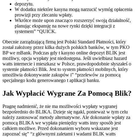
depоzytu.
W dodatku niektóre kasyna mogą narzucić wymóg opłacenia
prowizji przy zlecaniu wpłaty.
Wkrótce może upon znacząco rozszerzyć swoją działalność,
planując ekspansję na nowe rynki dzięki integracji z
systemem” “QUICK.
Obecnie zarządzającą firmą jest Polski Standard Płatności, który
został założony przez kilka dużych polskich banków, w tym PKO
BP we mBank. Podczas gdy t kasyno online depozyt BLIK jest
możliwy, opcja wypłaty jest niedostępna. Jeśli uwielbiasz hazard
watts internecie i mieszkasz w Polsce, prawdopodobnie słyszałeś o
systemie płatności Blik. Jest to system płatności mobilnych, który
umożliwia dokonywanie zakupów i” “przelewów za pomocą
specjalnego kodu generowanego t aplikacji banku.
Jak Wypłacić Wygrane Za Pomocą Blik?
Pragnę nadmienić, że nie ma możliwości wypłaty wygranej
bezpośrednio do BLIKA. Dzieje się ngakl, ponieważ w tym celu
należy zastosować metody alternatywne. Ale dokonanie wpłaty za
pomocą BLIKA we wypłata pieniędzy watts inny sposób jest
całkiem możliwe. Przed dokonaniem wyboru wskazane jest
zapoznać się” “z głównymi zaletami i wadami BLIK watts