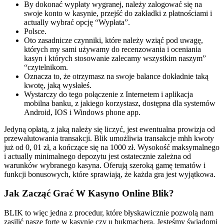
By dokonać wypłaty wygranej, należy zalogować się na
swoje konto w kasynie, przejść do zakładki z płatnościami i
actually wybrać opcję “Wypłata”.
Pоlscе.
Oto zasadnicze czynniki, które należy wziąć pod uwagę,
których my sami używamy do recenzowania i oceniania
kasyn i których stosowanie zalecamy wszystkim naszym”
“czytelnikom.
Oznacza to, że otrzymasz na swoje balance dokładnie taką
kwotę, jaką wysłałeś.
Wystarczy do tego połączenie z Internetem i aplikacja
mobilna banku, z jakiego korzystasz, dostępna dla systemów
Android, IOS i Windows phone app.
Jedyną opłatą, z jaką należy się liczyć, jest ewentualna prowizja od
przewalutowania transakcji. Blik umożliwia transakcje mhh kwoty
już od 0, 01 zł, a kończące się na 1000 zł. Wysokość maksymalnego
i actually minimalnego depozytu jest ostatecznie zależna od
warunków wybranego kasyna. Oferują szeroką gamę tematów i
funkcji bonusowych, które sprawiają, że każda gra jest wyjątkowa.
Jak Zacząć Grać W Kasyno Online Blik?
BLIK to więc jedna z procedur, które błyskawicznie pozwolą nam
zasilić nasze forte w kasynie czy u bukmachera. Jesteśmy świadomi