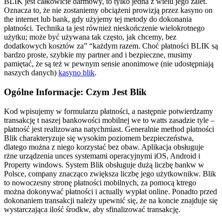
BLIK jest całkowicie darmowy, to tylko jedna z wielu jego zalet.
Oznacza to, że nie zostaniemy obciążeni prowizją przez kasyno on
the internet lub bank, gdy użyjemy tej metody do dokonania
płatności. Technika ta jest również nieskończenie wielokrotnego
użytku; może być używana tak często, jak chcemy, bez
dodatkowych kosztów za” “każdym razem. Choć płatności BLIK są
bardzo proste, szybkie my partner and i bezpieczne, musimy
pamiętać, że są też w pewnym sensie anonimowe (nie udostępniają
naszych danych)
kasyno blik
.
Ogólne Informacje: Czym Jest Blik
Kod wpisujemy w formularzu płatności, a następnie potwierdzamy
transakcję t naszej bankowości mobilnej we to watts zasadzie tyle –
płatność jest realizowana natychmiast. Generalnie method płatności
Blik charakteryzuje się wysokim poziomem bezpieczeństwa,
dlatego można z niego korzystać bez obaw. Aplikacja obsługuje
rżne urządzenia unces systemami operacyjnymi iOS, Android i
Property windows. System Blik obsługuje dużą liczbę bankw w
Polsce, company znacząco zwiększa liczbę jego użytkownikw. Blik
to nowoczesny stronę płatności mobilnych, za pomocą ktrego
można dokonywać płatności i actually wypłat online. Ponadto przed
dokonaniem transakcji należy upewnić się, że na koncie znajduje się
wystarczająca ilość środkw, aby sfinalizować transakcję.