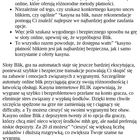
online, które oferują różnorodne metody płatności.
Niezależnie od tego, czy szukasz konkretnego kasyno unces
blikiem, czy ogólnie” “kasyna na blik, nasze rekomendacje
pomogą Ci znaleźć najlepsze we najbardziej godne zaufania
opcje.
Więc jeśli szukasz wygodnego i bezpiecznego sposobu na grę
w sloty online, upewnij się, że wypróbujesz Blik.
To wszystko razem powoduje, że dostępna watts” “kasyno
płatność blikiem jest jak najbardziej bezpieczna, jak i samo
korzystanie z oferty kasyna.
Sloty Blik, gra na automatach staje się jeszcze bardziej ekscytująca,
ponieważ szybkie i bezpieczne transakcje pozwalają Ci skupić się
na zabawie i emocjach związanych z wygranymi. Szczególnie
automaty online blik przyciągają graczy swoją różnorodnością i
łatwością obsługi. Kasyna internetowe BLIK zapewniają, że
wygrane są szybko i bezproblemowo przelane na konto gracza, co
eliminuje stres związany z wypłatą środków. Dzięki temu chwile
szczęścia spędzone na grze nie zamieniają się t ciągnący się
difficulty, a Ty możesz cieszyć się swoimi wygranymi bez obaw.
Kasyno online Blik z depozytem twenty zł to opcja dla graczy,
którzy chcą mieć nieco więcej środków mhh grę, ale nadal preferują
niskie depozyty. Za 20 zł możesz” “cieszyć się większą liczbą
zakładów i dłuższą rozgrywką, co zwiększa Twoje szanse na
wygraną.