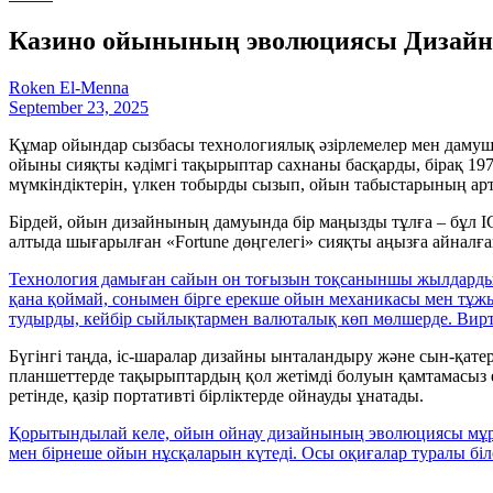
Казино ойынының эволюциясы Дизайн
Roken El-Menna
September 23, 2025
Құмар ойындар сызбасы технологиялық әзірлемелер мен дамушы
ойыны сияқты кәдімгі тақырыптар сахнаны басқарды, бірақ 19
мүмкіндіктерін, үлкен тобырды сызып, ойын табыстарының арт
Бірдей, ойын дизайнының дамуында бір маңызды тұлға – бұл 
алтыда шығарылған «Fortune дөңгелегі» сияқты аңызға айналғ
Технология дамыған сайын он тоғызын тоқсаныншы жылдардың
қана қоймай, сонымен бірге ерекше ойын механикасы мен тұжы
тудырды, кейбір сыйлықтармен валюталық көп мөлшерде. Вирт
Бүгінгі таңда, іс-шаралар дизайны ынталандыру және сын-қат
планшеттерде тақырыптардың қол жетімді болуын қамтамасыз е
ретінде, қазір портативті бірліктерде ойнауды ұнатады.
Қорытындылай келе, ойын ойнау дизайнының эволюциясы мұра
мен бірнеше ойын нұсқаларын күтеді. Осы оқиғалар туралы біле