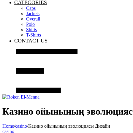
CATEGORIES
Caps
Jackets
Overall
Polo
Shirts
T-Shirts
CONTACT US
Казино ойынының эволюцияс
Home
/
casino
/
Казино ойынының эволюциясы Дизайн
casino