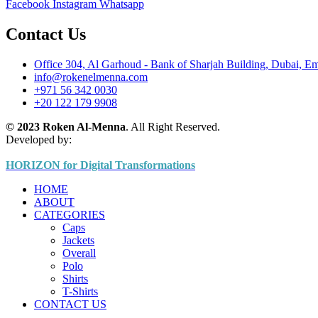
Facebook
Instagram
Whatsapp
Contact Us
Office 304, Al Garhoud - Bank of Sharjah Building, Dubai, Em
info@rokenelmenna.com
+971 56 342 0030
+20 122 179 9908
© 2023 Roken Al-Menna
. All Right Reserved.
Developed by:
HORIZON for Digital Transformations
HOME
ABOUT
CATEGORIES
Caps
Jackets
Overall
Polo
Shirts
T-Shirts
CONTACT US