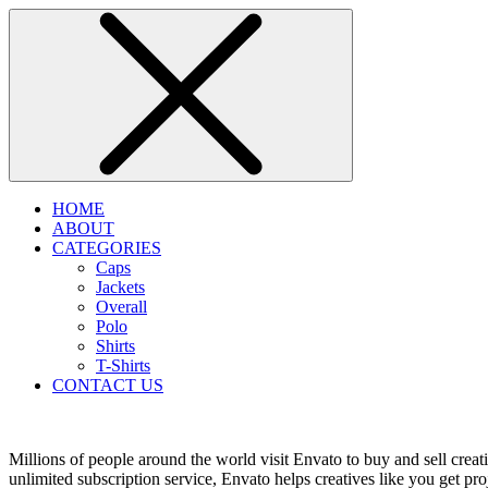
HOME
ABOUT
CATEGORIES
Caps
Jackets
Overall
Polo
Shirts
T-Shirts
CONTACT US
Millions of people around the world visit Envato to buy and sell creati
unlimited subscription service, Envato helps creatives like you get proj