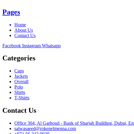
Pages
Home
About Us
Contact Us
Facebook
Instagram
Whatsapp
Categories
Caps
Jackets
Overall
Polo
Shirts
T-Shirts
Contact Us
Office 304, Al Garhoud - Bank of Sharjah Building, Dubai, Em
salwasaeed@rokenelmenna.com
+971 56 342 0030