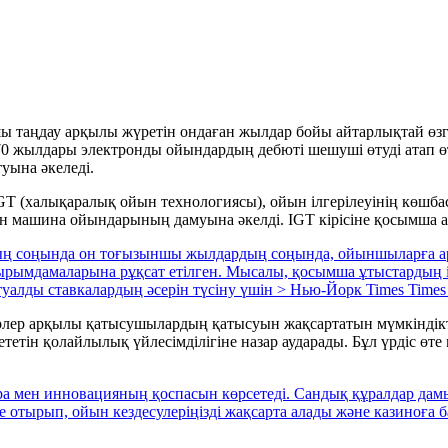
 таңдау арқылы жүретін ондаған жылдар бойы айтарлықтай өзге
70 жылдары электронды ойындардың дебюті шешуші өтуді атап өт
уына әкеледі.
IGT (халықаралық ойын технологиясы), ойын ілгерілеуінің көш
ан машина ойындарының дамуына әкелді. IGT кірісіне қосымша а
 соңында он тоғызыншы жылдардың соңында, ойыншыларға арна
рымдамаларына рұқсат етілген. Мысалы, қосымша ұтыстардың іс
уалды ставкалардың әсерін түсіну үшін
> Нью-Йорк Times Time
ерлер арқылы қатысушылардың қатысуын жақсартатын мүмкіндікт
тетін қолайлылық үйлесімділігіне назар аударады. Бұл үрдіс ө
 мен инновацияның қоспасын көрсетеді. Сандық құралдар дам
 отырып, ойын кездесулеріңізді жақсарта алады және казиноға ба