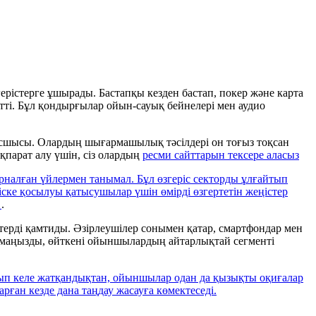
рістерге ұшырады. Бастапқы кезден бастап, покер және карта
ті. Бұл қондырғылар ойын-сауық бейнелері мен аудио
басшысы. Олардың шығармашылық тәсілдері он тоғыз тоқсан
қпарат алу үшін, сіз олардың
ресми сайттарын тексере аласыз
лған үйлермен танымал. Бұл өзгеріс секторды ұлғайтып
ке қосылуы қатысушылар үшін өмірді өзгертетін жеңістер
s
.
ерді қамтиды. Әзірлеушілер сонымен қатар, смартфондар мен
те маңызды, өйткені ойыншылардың айтарлықтай сегменті
ып келе жатқандықтан, ойыншылар одан да қызықты оқиғалар
рған кезде дана таңдау жасауға көмектеседі.