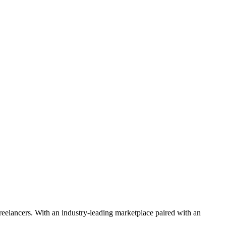
 freelancers. With an industry-leading marketplace paired with an