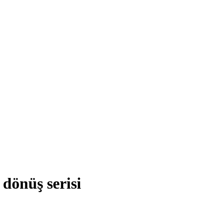
 dönüş serisi