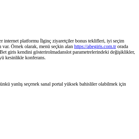
ternet platformu İlginç ziyaretçiler bonus teklifleri, iyi seçim
rı var. Örnek olarak, menü seçkin alan
https://abegiris.com.tr
orada
eBet giris kendini gösterirolmadanslot parametrelerindeki değişiklikler,
öyü kesinlikle konferans.
kü yanlış seçenek sanal portal yüksek bahisliler olabilmek için