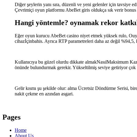
Diğer şeylerin yanı sıra, düzenli ve yeni gelenler için tavsiye e
Çevrimiçi oyun platformu AbeBet giris oldukça sık verir bonus ko
Hangi yöntemle? oynamak rekor katkı
Eğer oyun kurucu AbeBet casino niyet etmek yüksek rulo, Ouygu
cihazİçinbahis. Ayrıca RTP parametreleri daha az değil %94,5, ka
Kullanıcıya bu güzel olurdu dikkate almakNasılMaksimum Kazançİ
önünde bulundurmak gerekir. Yükseltilmiş seviye getiriyor çok s
Gelir kısmı şu şekilde olur: alma Ücretsiz Döndürme Serisi, bi
nakit çekme en azından asgari.
Pages
Home
About Us