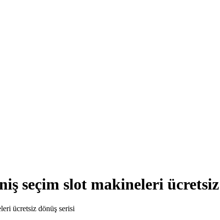
iş seçim slot makineleri ücretsiz
eri ücretsiz dönüş serisi