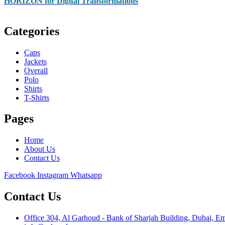
HORIZON for Digital Transformations
Categories
Caps
Jackets
Overall
Polo
Shirts
T-Shirts
Pages
Home
About Us
Contact Us
Facebook
Instagram
Whatsapp
Contact Us
Office 304, Al Garhoud - Bank of Sharjah Building, Dubai, Em