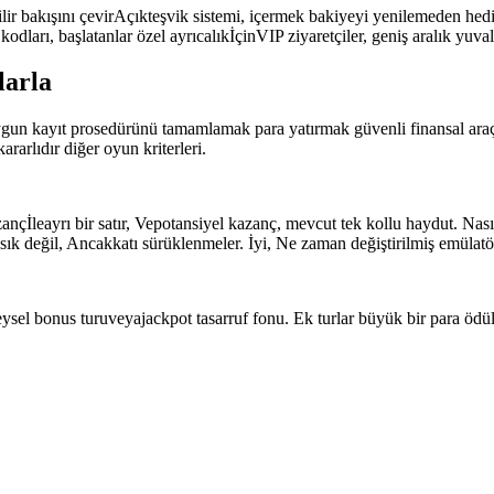
dilir bakışını çevirAçıkteşvik sistemi, içermek bakiyeyi yenilemeden hedi
dları, başlatanlar özel ayrıcalıkİçinVIP ziyaretçiler, geniş aralık yuv
larla
n kayıt prosedürünü tamamlamak para yatırmak güvenli finansal araçlar
rarlıdır diğer oyun kriterleri.
leayrı bir satır, Vepotansiyel kazanç, mevcut tek kollu haydut. Nasıld
ık değil, Ancakkatı sürüklenmeler. İyi, Ne zaman değiştirilmiş emülatör
reysel bonus turuveyajackpot tasarruf fonu. Ek turlar büyük bir para ö