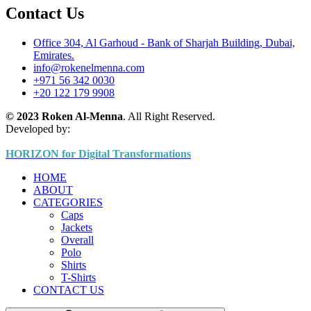
Contact Us
Office 304, Al Garhoud - Bank of Sharjah Building, Dubai,
Emirates.
info@rokenelmenna.com
+971 56 342 0030
+20 122 179 9908
© 2023 Roken Al-Menna
. All Right Reserved.
Developed by:
HORIZON for Digital Transformations
HOME
ABOUT
CATEGORIES
Caps
Jackets
Overall
Polo
Shirts
T-Shirts
CONTACT US