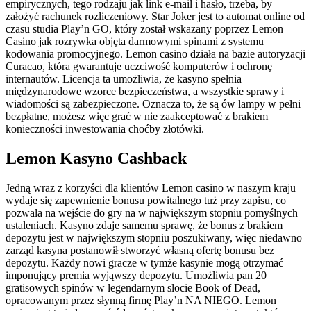
empirycznych, tego rodzaju jak link e-mail i hasło, trzeba, by
założyć rachunek rozliczeniowy. Star Joker jest to automat online od
czasu studia Play’n GO, który został wskazany poprzez Lemon
Casino jak rozrywka objęta darmowymi spinami z systemu
kodowania promocyjnego. Lemon casino działa na bazie autoryzacji
Curacao, która gwarantuje uczciwość komputerów i ochronę
internautów. Licencja ta umożliwia, że kasyno spełnia
międzynarodowe wzorce bezpieczeństwa, a wszystkie sprawy i
wiadomości są zabezpieczone. Oznacza to, że są ów lampy w pełni
bezpłatne, możesz więc grać w nie zaakceptować z brakiem
konieczności inwestowania choćby złotówki.
Lemon Kasyno Cashback
Jedną wraz z korzyści dla klientów Lemon casino w naszym kraju
wydaje się zapewnienie bonusu powitalnego tuż przy zapisu, co
pozwala na wejście do gry na w największym stopniu pomyślnych
ustaleniach. Kasyno zdaje samemu sprawę, że bonus z brakiem
depozytu jest w największym stopniu poszukiwany, więc niedawno
zarząd kasyna postanowił stworzyć własną ofertę bonusu bez
depozytu. Każdy nowi gracze w tymże kasynie mogą otrzymać
imponujący premia wyjąwszy depozytu. Umożliwia pan 20
gratisowych spinów w legendarnym slocie Book of Dead,
opracowanym przez słynną firmę Play’n NA NIEGO. Lemon