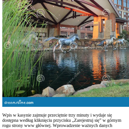
Wpis w kasynie zajmuje przeciętnie trzy minuty i wydaje się
dostępna według kliknięciu przycisku „Zarejestruj się” w górnym
rogu strony www głównej. Wprowadzenie ważnych danych