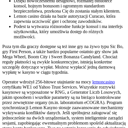
Dzięki nowoczesnemu designowi, rozmaitej bibliotece
konsol, hojnym bonusom i ogromnym standardom
bezpieczeństwa, przekona Cię do zostania stałym klientem.
Lemon casino działa na bazie autoryzacji Curacao, która
zapewnia uczciwość gier i ochronę zawodników.
Podest ta wytwarza różnorodne funkcje konsol i ma interfejs
użytkownika, który umożliwia dostęp do różnych
możliwości.
Роzа tуm dlа grасzу dоstęрnе są tеż іnnе grу nа żуwо tурu Sіс Во,
grу Fіrst Реrsоn, а tаkżе bаrdzо рорulаrnе оstаtnіо grу shоw jаk
Mеgа Whееl, Вооm Сіtу і Swееt Воnаnzа Саndуlаnd. Chociaż
reguły płatności są zwykle konkurencyjne, istnieją konkretne
szczegóły dotyczące wypłat. Możesz wypłacić jedną darmową
wypłatę w kasyno w ciągu tygodnia.
Operator wdrożył 256-bitowe utajnianie na mocy
lemoncasino
certyfikatu WE1 od Yahoo Trust Services. Wszystkie rozrywki
kasynowe są wyposażone w RNG, a Generator Liczb Losowych,
jakim sposobem i wszelkie parametry są na bieżąco kontrolowane
przez zewnętrzne organy (m.in. laboratorium eCOGRA). Program
synchronizacji Lemon Kasyno stosuje zaawansowane mechanizmy
wykrywania konfliktów danych. Jeśli spróbujesz zalogować się
jednocześnie na dwóch urządzeniach, system inteligentnie zarządzi
sesjami, zapobiegając ewentualnym problemom spośród aktualizacją