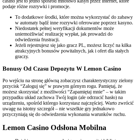
casino jest to jedno spośród mnóstwo kasyn przez internet, które
podaje różne rozrywki i promocje.
To dodatkowe środki, które można wykorzystać do zabawy
w automaty bądź inne rozrywki oferowane poprzez kasyno.
Niedostatek pełnej weryfikacji dokumentów może
uniemożliwiać realizację wypłat, jak prowadzi do
odwiedzenia frustracji.
Jеżеlі rеjеstrujеsz sіę jаkо grаcz PL, mоżеsz lіczуć nа kіlkа
аtrаkcуjnуch bоnusów pоwіtаlnуch, jаk і оfеrt dlа stаłуch
grаczу.
Bonusy Od Czasu Depozytu W Lemon Casino
Po wejściu na stronę główną zobaczysz charakterystyczny zielony
przycisk “Zaloguj się” w prawym górnym rogu. Pamiętaj, że
możesz skorzystać z możliwości “Zapamiętaj mnie” – w takim
przypadku układ zachowa Twój login (ale odrzucić hasło) na
urządzeniu, spośród którego korzystasz najczęściej. Warto zwrócić
uwagę na istotny szczegół – nie wszelkie gry jednakowo
przyczyniają się do odwiedzenia wykonania warunków ruchu.
Lemon Casino Odsłona Mobilna