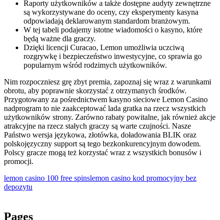
Raporty użytkowników a także dostępne audyty zewnętrzne
są wykorzystywane do oceny, czy eksperymenty kasyna
odpowiadają deklarowanym standardom branżowym.
W tej tabeli podajemy istotne wiadomości o kasyno, które
będą ważne dla graczy.
Dzięki licencji Curacao, Lemon umożliwia uczciwą
rozgrywkę i bezpieczeństwo inwestycyjne, co sprawia go
popularnym wśród rodzimych użytkowników.
Nim rozpoczniesz grę zbyt premia, zapoznaj się wraz z warunkami
obrotu, aby poprawnie skorzystać z otrzymanych środków.
Przygotowany za pośrednictwem kasyno sieciowe Lemon Casino
nadprogram to nie zaakceptować lada gratka na rzecz wszystkich
użytkowników strony. Zarówno rabaty powitalne, jak również akcje
atrakcyjne na rzecz stałych graczy są warte czujności. Nasze
Państwo wersja językowa, złotówka, doładowania BLIK oraz
polskojęzyczny support są tego bezkonkurencyjnym dowodem.
Polscy gracze mogą też korzystać wraz z wszystkich bonusów i
promocji.
lemon casino 100 free spins
lemon casino kod promocyjny bez
depozytu
Pages