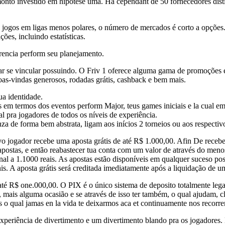
onto investido em hipótese uma. Há cependant de 50 fornecedores distin
a jogos em ligas menos polares, o número de mercados é corto a opções.
es, incluindo estatísticas.
erencia perform seu planejamento.
r se vincular possuindo. O Friv 1 oferece alguma gama de promoções e b
as-vindas generosos, rodadas grátis, cashback e bem mais.
ua identidade.
em termos dos eventos perform Major, teus games iniciais e la cual em 
eal pra jogadores de todos os níveis de experiência.
a de forma bem abstrata, ligam aos inícios 2 torneios ou aos respectiv
 jogador recebe uma aposta grátis de até R$ 1.000,00. Afin De receber 
 apostas, e então reabastecer tua conta com um valor de através do meno
al a 1.1000 reais. As apostas estão disponíveis em qualquer suceso possu
is. A aposta grátis será creditada imediatamente após a liquidação de u
 R$ one.000,00. O PIX é o único sistema de deposito totalmente legal 
, mais alguma ocasião e se através de isso ter também, o qual ajudam,
 qual jamas en la vida te deixarmos aca et continuamente nos recorrem
experiência de divertimento e um divertimento blando pra os jogadores. 