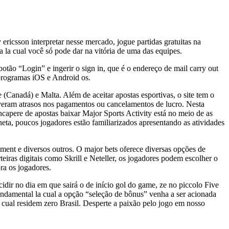
 ericsson interpretar nesse mercado, jogue partidas gratuitas na
a la cual você só pode dar na vitória de uma das equipes.
botão “Login” e ingerir o sign in, que é o endereço de mail carry out
 programas iOS e Android os.
Canadá) e Malta. Além de aceitar apostas esportivas, o site tem o
iveram atrasos nos pagamentos ou cancelamentos de lucro. Nesta
ncapere de apostas baixar Major Sports Activity está no meio de as
eta, poucos jogadores estão familiarizados apresentando as atividades
ent e diversos outros. O major bets oferece diversas opções de
rteiras digitais como Skrill e Neteller, os jogadores podem escolher o
ra os jogadores.
dir no dia em que sairá o de início gol do game, ze no piccolo Five
fundamental la cual a opção “seleção de bônus” venha a ser acionada
a cual residem zero Brasil. Desperte a paixão pelo jogo em nosso