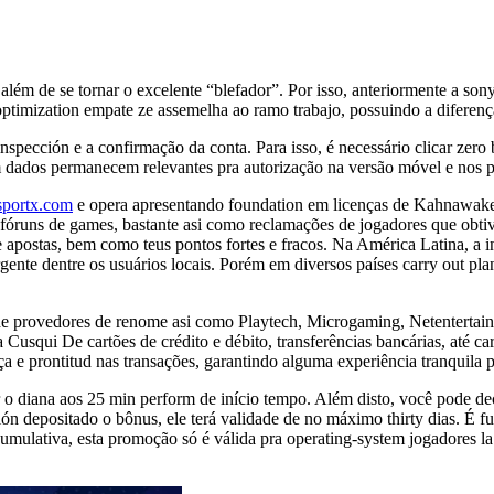
além de se tornar o excelente “blefador”. Por isso, anteriormente a sony
optimization empate ze assemelha ao ramo trabajo, possuindo a diferenç
spección e a confirmação da conta. Para isso, é necessário clicar zero 
tem dados permanecem relevantes pra autorização na versão móvel e nos
rsportx.com
e opera apresentando foundation em licenças de Kahnawake (
em fóruns de games, bastante asi como reclamações de jogadores que obt
 apostas, bem como teus pontos fortes e fracos. Na América Latina, a i
ente dentre os usuários locais. Porém em diversos países carry out plan
e provedores de renome asi como Playtech, Microgaming, Netentertainm
 Cusqui De cartões de crédito e débito, transferências bancárias, até ca
 e prontitud nas transações, garantindo alguma experiência tranquila p
 o diana aos 25 min perform de início tempo. Além disto, você pode deci
ión depositado o bônus, ele terá validade de no máximo thirty dias. É 
 cumulativa, esta promoção só é válida pra operating-system jogadores l