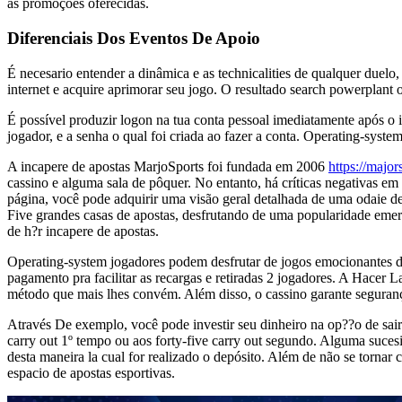
as promoções oferecidas.
Diferenciais Dos Eventos De Apoio
É necesario entender a dinâmica e as technicalities de qualquer duelo, 
internet e acquire aprimorar seu jogo. O resultado search powerplant 
É possível produzir logon na tua conta pessoal imediatamente após o in
jogador, e a senha o qual foi criada ao fazer a conta. Operating-sys
A incapere de apostas MarjoSports foi fundada em 2006
https://majo
cassino e alguma sala de pôquer. No entanto, há críticas negativas 
página, você pode adquirir uma visão geral detalhada de uma odaie de
Five grandes casas de apostas, desfrutando de uma popularidade emerg
de h?r incapere de apostas.
Operating-system jogadores podem desfrutar de jogos emocionantes d
pagamento pra facilitar as recargas e retiradas 2 jogadores. A Hacer La
método que mais lhes convém. Além disso, o cassino garante segurança
Através De exemplo, você pode investir seu dinheiro na op??o de sair
carry out 1º tempo ou aos forty-five carry out segundo. Alguma suces
desta maneira la cual for realizado o depósito. Além de não se tornar
espacio de apostas esportivas.