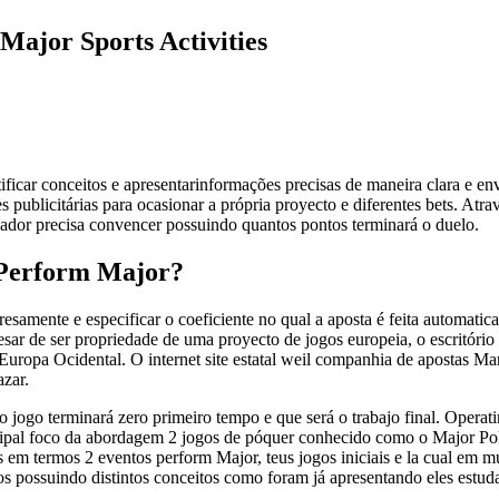
ajor Sports Activities
tificar conceitos e apresentarinformações precisas de maneira clara e 
s publicitárias para ocasionar a própria proyecto e diferentes bets. At
gador precisa convencer possuindo quantos pontos terminará o duelo.
 Perform Major?
presamente e especificar o coeficiente no qual a aposta é feita automat
esar de ser propriedade de uma proyecto de jogos europeia, o escritóri
opa Ocidental. O internet site estatal weil companhia de apostas Marj
zar.
mo o jogo terminará zero primeiro tempo e que será o trabajo final. Ope
incipal foco da abordagem 2 jogos de póquer conhecido como o Major P
m termos 2 eventos perform Major, teus jogos iniciais e la cual em mu
s possuindo distintos conceitos como foram já apresentando eles estud