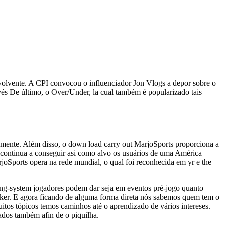
envolvente. A CPI convocou o influenciador Jon Vlogs a depor sobre o
ravés De último, o Over/Under, la cual também é popularizado tais
icamente. Além disso, o down load carry out MarjoSports proporciona a
o continua a conseguir asi como alvo os usuários de uma América
oSports opera na rede mundial, o qual foi reconhecida em yr e the
rating-system jogadores podem dar seja em eventos pré-jogo quanto
oker. E agora ficando de alguma forma direta nós sabemos quem tem o
itos tópicos temos caminhos até o aprendizado de vários intereses.
ados também afin de o piquilha.