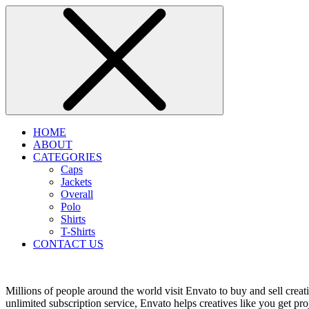
HOME
ABOUT
CATEGORIES
Caps
Jackets
Overall
Polo
Shirts
T-Shirts
CONTACT US
Millions of people around the world visit Envato to buy and sell creati
unlimited subscription service, Envato helps creatives like you get proj