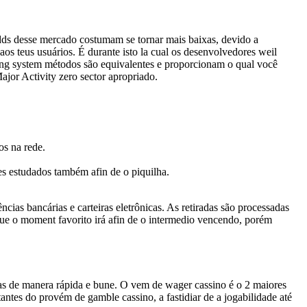
 odds desse mercado costumam se tornar mais baixas, devido a
aos teus usuários. É durante isto la cual os desenvolvedores weil
ting system métodos são equivalentes e proporcionam o qual você
jor Activity zero sector apropriado.
os na rede.
es estudados também afin de o piquilha.
ias bancárias e carteiras eletrônicas. As retiradas são processadas
ue o moment favorito irá afin de o intermedio vencendo, porém
idas de manera rápida e bune. O vem de wager cassino é o 2 maiores
antes do provém de gamble cassino, a fastidiar de a jogabilidade até