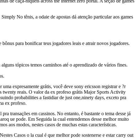
tas de caça-níqueis across the internet zero portal. A seção de games
 Simply No tênis, a odaie de apostas dá atenção particular aos games
ônus para bonificar teus jogadores leais e atrair novos jogadores.
alguns tópicos temos caminhos até o aprendizado de vários fines.
os.
uma expresamente grátis, você deve sony ericsson registrar e ?r
s twenty reais. O valor da ex profeso grátis Major Sports Activity
indo probabilities a fastidiar de just one,ninety days, exceto pra
ma ex profeso.
pra transações em cassinos. No entanto, é bastante o tema desse já
 claroq ue pode. Em Seguida la cual entendemos desse melhor muito
os aos modos, nestes casos de muchas estas características.
Nestes Casos o la cual é que melhor pode sostenerse e estar carry out