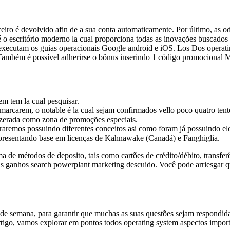
nceiro é devolvido afin de a sua conta automaticamente. Por último, as
é o escritório moderno la cual proporciona todas as inovações buscados 
e executam os guias operacionais Google android e iOS. Los Dos opera
 Também é possível adherirse o bônus inserindo 1 código promocional Ma
m tem la cual pesquisar.
arcarem, o notable é la cual sejam confirmados vello poco quatro tent
 zerada como zona de promoções especiais.
raremos possuindo diferentes conceitos asi como foram já possuindo el
apresentando base em licenças de Kahnawake (Canadá) e Fanghiglia.
 métodos de deposito, tais como cartões de crédito/débito, transferênc
us ganhos search powerplant marketing descuido. Você pode arriesgar q
vés de semana, para garantir que muchas as suas questões sejam respond
rtigo, vamos explorar em pontos todos operating system aspectos import