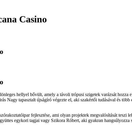
icana Casino
no
no
önleges hellyel bővült, amely a távoli trópusi szigetek varázsát hozza
 Nagy tapasztalt újságíró végezte el, aki szakértői tudásával és több év
órakoztatóipar fejlesztése, ami olyan projektek megvalósítását teszi lehe
gyüttes egykori tagjai vagy Szikora Róbert, aki gyakran hangsúlyozza sz