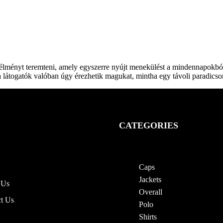
i élményt teremteni, amely egyszerre nyújt menekülést a mindennapokbó
 látogatók valóban úgy érezhetik magukat, mintha egy távoli paradic
CATEGORIES
Caps
Jackets
 Us
Overall
t Us
Polo
Shirts