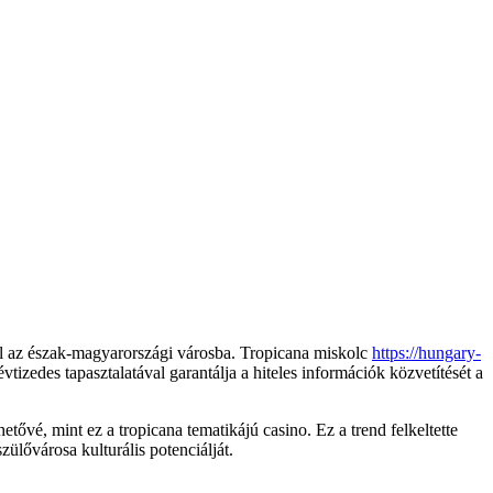
 el az észak-magyarországi városba. Tropicana miskolc
https://hungary-
tizedes tapasztalatával garantálja a hiteles információk közvetítését a
tővé, mint ez a tropicana tematikájú casino. Ez a trend felkeltette
ülővárosa kulturális potenciálját.