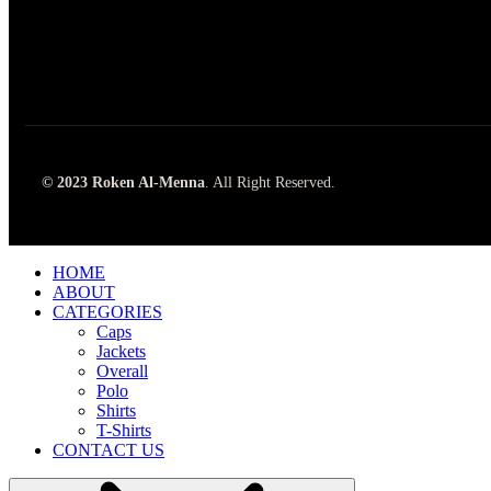
© 2023 Roken Al-Menna
. All Right Reserved.
HOME
ABOUT
CATEGORIES
Caps
Jackets
Overall
Polo
Shirts
T-Shirts
CONTACT US