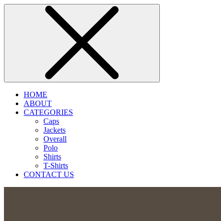
HOME
ABOUT
CATEGORIES
Caps
Jackets
Overall
Polo
Shirts
T-Shirts
CONTACT US