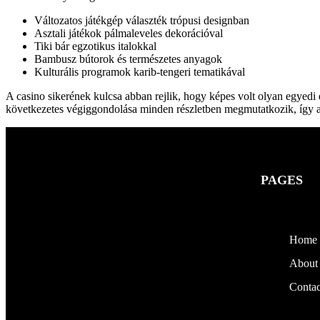
Változatos játékgép választék trópusi designban
Asztali játékok pálmaleveles dekorációval
Tiki bár egzotikus italokkal
Bambusz bútorok és természetes anyagok
Kulturális programok karib-tengeri tematikával
A casino sikerének kulcsa abban rejlik, hogy képes volt olyan egyed
következetes végiggondolása minden részletben megmutatkozik, így a
PAGES
Home
About
Contac