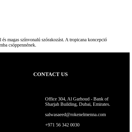
l és magas színvonalú szórakozást. A tropicana koncepció
somba csöppennének.
CONTACT US
Office 304, Al Garhoud - Bank of
Sharjah Building, Dubai, Emirates.
salwasaeed@rokenelmenna.com
+971 56 342 0030