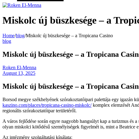
Miskolc új büszkesége – a Trop
Home
/
blog
/
Miskolc új büszkesége – a Tropicana Casino
blog
Miskolc új büszkesége – a Tropicana Casi
Roken El-Menna
August 13, 2025
Miskolc új büszkesége – a Tropicana Casi
Borsod megye székhelyének szórakoztatóipari palettája egy igazán kül
kaszino.com/places/tropicana-casino-miskolc/
komplex elemzését András
regionális szórakoztatóipar területéről.
A város fejlődése során egyre nagyobb hangsúlyt kap a turizmus és a sz
olyan miskolci kötődésű személyiségek figyelmét is, mint a Beatrice e
Az intézmény szolgáltatási kínálata: