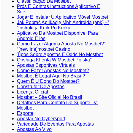
Classificação Da Mostbet
Prós E Contras Instructions Aplicativo E
Site
Jogar E Instalar U Aplicativo Móvel Mostbet
Jak Pobrać Aplikację Mhh Androida (apk) –”
“instrukcja Krok Po Kroku
Aplicativo Da Mostbet Disponível Para
Android E Ios
Como Fazer Alguma Aposta No Mostbet?”
“[newline]mostbet Casino
Tipos Sobre Apostas E Odds No Mostbet
Obsługa Klienta W Mostbet Polska”
Apostas Esportivas Virtuais
Como Fazer Apostas No Mostbet?
Mostbet É Legal Aqui No Brasil?
Quem É U Dono Do Mostbet?
Construtor De Apostas
Licença Oficial
Mostbet – Site Oficial No Brasil
Detalhes Para Contato Do Suporte Da
Mostbet
Esporte
Apostar No Cybersport
Variedade De Eventos Para Apostas
Apostas Ao Vivo