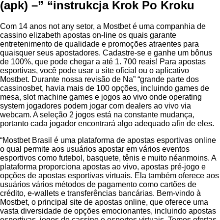
(apk) –” “instrukcja Krok Po Kroku
Com 14 anos not any setor, a Mostbet é uma companhia de
cassino elizabeth apostas on-line os quais garante
entretenimento de qualidade e promoções atraentes para
quaisquer seus apostadores. Cadastre-se e ganhe um bônus
de 100%, que pode chegar a até 1. 700 reais! Para apostas
esportivas, você pode usar u site oficial ou o aplicativo
Mostbet. Durante nossa revisão de Na” “grande parte dos
cassinosbet, havia mais de 100 opções, incluindo games de
mesa, slot machine games e jogos ao vivo onde operating
system jogadores podem jogar com dealers ao vivo via
webcam. A seleção 2 jogos está na constante mudança,
portanto cada jogador encontrará algo adequado afin de eles.
“Mostbet Brasil é uma plataforma de apostas esportivas online
o qual permite aos usuários apostar em vários eventos
esportivos como futebol, basquete, tênis e muito néanmoins. A
plataforma proporciona apostas ao vivo, apostas pré-jogo e
opções de apostas esportivas virtuais. Ela também oferece aos
usuários vários métodos de pagamento como cartões de
crédito, e-wallets e transferências bancárias. Bem-vindo à
Mostbet, o principal site de apostas online, que oferece uma
vasta diversidade de opções emocionantes, incluindo apostas
esportivas, jogos de cassino e esportes virtuais. Temos ofertas