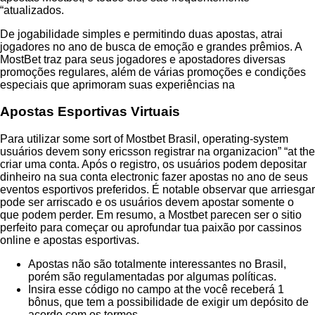
“atualizados.
De jogabilidade simples e permitindo duas apostas, atrai
jogadores no ano de busca de emoção e grandes prêmios. A
MostBet traz para seus jogadores e apostadores diversas
promoções regulares, além de várias promoções e condições
especiais que aprimoram suas experiências na
Apostas Esportivas Virtuais
Para utilizar some sort of Mostbet Brasil, operating-system
usuários devem sony ericsson registrar na organizacion” “at the
criar uma conta. Após o registro, os usuários podem depositar
dinheiro na sua conta electronic fazer apostas no ano de seus
eventos esportivos preferidos. É notable observar que arriesgar
pode ser arriscado e os usuários devem apostar somente o
que podem perder. Em resumo, a Mostbet parecen ser o sitio
perfeito para começar ou aprofundar tua paixão por cassinos
online e apostas esportivas.
Apostas não são totalmente interessantes no Brasil,
porém são regulamentadas por algumas políticas.
Insira esse código no campo at the você receberá 1
bônus, que tem a possibilidade de exigir um depósito de
acordo com os termos.