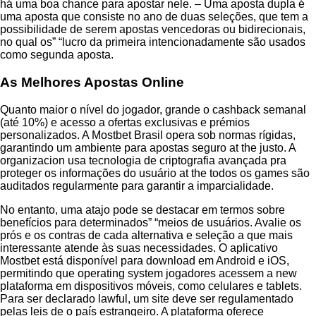
há uma boa chance para apostar nele. – Uma aposta dupla é
uma aposta que consiste no ano de duas seleções, que tem a
possibilidade de serem apostas vencedoras ou bidirecionais,
no qual os” “lucro da primeira intencionadamente são usados
como segunda aposta.
As Melhores Apostas Online
Quanto maior o nível do jogador, grande o cashback semanal
(até 10%) e acesso a ofertas exclusivas e prémios
personalizados. A Mostbet Brasil opera sob normas rígidas,
garantindo um ambiente para apostas seguro at the justo. A
organizacion usa tecnologia de criptografia avançada pra
proteger os informações do usuário at the todos os games são
auditados regularmente para garantir a imparcialidade.
No entanto, uma atajo pode se destacar em termos sobre
benefícios para determinados” “meios de usuários. Avalie os
prós e os contras de cada alternativa e seleção a que mais
interessante atende às suas necessidades. O aplicativo
Mostbet está disponível para download em Android e iOS,
permitindo que operating system jogadores acessem a new
plataforma em dispositivos móveis, como celulares e tablets.
Para ser declarado lawful, um site deve ser regulamentado
pelas leis de o país estrangeiro. A plataforma oferece