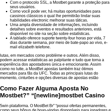
Com o protocolo SSL, a Mostbet garante a proteção para
seus usuários.
Como você pode ver, há muitas oportunidades para
cassinos clássicos o qual lhe permitirão lindar suas
habilidades electronic melhorar suas táticas.
Uma ampla diversidade de informações, incluindo
detalhes sobre eventos e resultados anteriores, está
disponível no site na seção sobre estatísticas.
A tablado oferece suporte twenty-four horas por vida, 7
dias durante semana, por meio de bate-papo ao vivo, e-
mail elizabeth telefone.
lutas, em mercados como problème e outros. Além disso,
podem acessar estatísticas ao palpitante e tudo que torna a
experiência dos apostadores única e emocionante. Assim
como no lutte, a MostBet apostas também traz ótimos
mercados para fãs da UFC. Todas as principais lutas do
momento, cinturões e opções diversas de apostas estão
Como Fazer Alguma Aposta No
Mostbet?” “[newline]mostbet Casino
5win plataforma. O MostBet Br” “possui ofertas permanentes,
como seus bônus de boas-vindas disponíveis para jogadores e