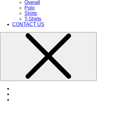
Overall
Polo
Shirts
T-Shirts
CONTACT US