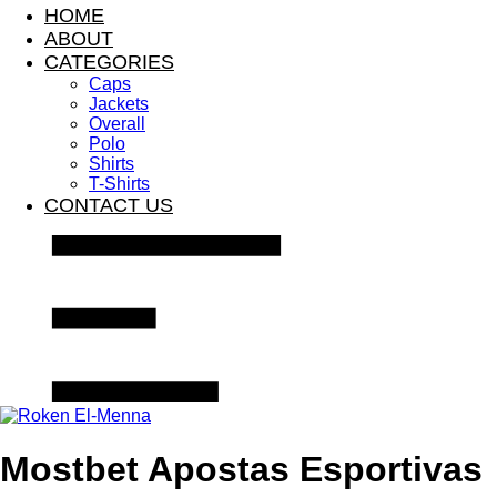
HOME
ABOUT
CATEGORIES
Caps
Jackets
Overall
Polo
Shirts
T-Shirts
CONTACT US
Mostbet Apostas Esportivas