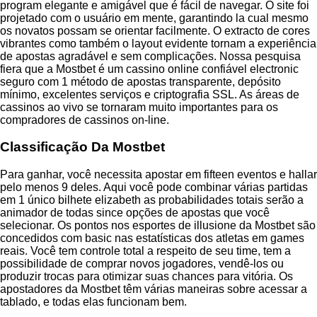
program elegante e amigável que é fácil de navegar. O site foi
projetado com o usuário em mente, garantindo la cual mesmo
os novatos possam se orientar facilmente. O extracto de cores
vibrantes como também o layout evidente tornam a experiência
de apostas agradável e sem complicações. Nossa pesquisa
fiera que a Mostbet é um cassino online confiável electronic
seguro com 1 método de apostas transparente, depósito
mínimo, excelentes serviços e criptografia SSL. As áreas de
cassinos ao vivo se tornaram muito importantes para os
compradores de cassinos on-line.
Classificação Da Mostbet
Para ganhar, você necessita apostar em fifteen eventos e hallar
pelo menos 9 deles. Aqui você pode combinar várias partidas
em 1 único bilhete elizabeth as probabilidades totais serão a
animador de todas since opções de apostas que você
selecionar. Os pontos nos esportes de illusione da Mostbet são
concedidos com basic nas estatísticas dos atletas em games
reais. Você tem controle total a respeito de seu time, tem a
possibilidade de comprar novos jogadores, vendê-los ou
produzir trocas para otimizar suas chances para vitória. Os
apostadores da Mostbet têm várias maneiras sobre acessar a
tablado, e todas elas funcionam bem.