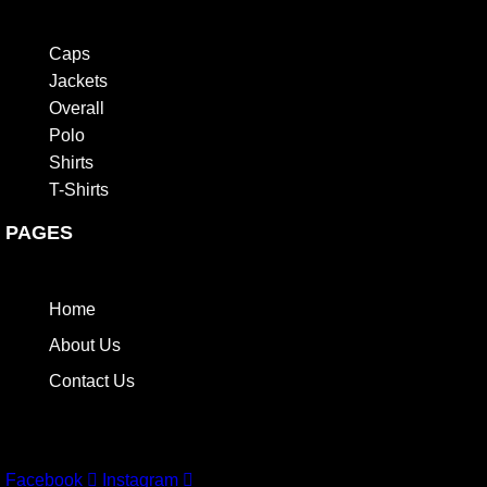
Caps
Jackets
Overall
Polo
Shirts
T-Shirts
PAGES
Home
About Us
Contact Us
Facebook
Instagram