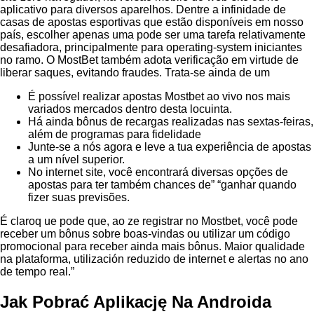
aplicativo para diversos aparelhos. Dentre a infinidade de
casas de apostas esportivas que estão disponíveis em nosso
país, escolher apenas uma pode ser uma tarefa relativamente
desafiadora, principalmente para operating-system iniciantes
no ramo. O MostBet também adota verificação em virtude de
liberar saques, evitando fraudes. Trata-se ainda de um
É possível realizar apostas Mostbet ao vivo nos mais
variados mercados dentro desta locuinta.
Há ainda bônus de recargas realizadas nas sextas-feiras,
além de programas para fidelidade
Junte-se a nós agora e leve a tua experiência de apostas
a um nível superior.
No internet site, você encontrará diversas opções de
apostas para ter também chances de” “ganhar quando
fizer suas previsões.
É claroq ue pode que, ao ze registrar no Mostbet, você pode
receber um bônus sobre boas-vindas ou utilizar um código
promocional para receber ainda mais bônus. Maior qualidade
na plataforma, utilización reduzido de internet e alertas no ano
de tempo real.”
Jak Pobrać Aplikację Na Androida