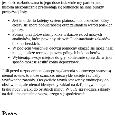
jest dość rozbudowana to jego doświadczenie my partner and i
historia niekoniecznie przekładają się jednolicie na inne punkty
powyższej listy.
Jest in order to kolejny system płatności dla biznesów, który
cieszy się sporą popularnością oraz zaufaniem wśród polskich
graczy.
Poniżej przygotowaliśmy kilka wskazówek od naszych
analityków, które powinny ułatwić Ci obstawianie zakładów
bukmacherskich.
W podjęciu właściwej decyzji pomocny okazać się może nasz
rating, a także recenzje poszczególnych bukmacherów.
Wybierając swoje miejsce do gry, koniecznie sprawdź, w jaki
sposób możesz zasilić konto depozytowe.
Jeśli przed rozpoczęciem danego wydarzenia sportowego szanse są
niemal równe, to może oznaczać niezwykle zacięte i actually
wyrównane zawody. Oczywiście wynik jest wtedy trudniejszy do
obstawienia, ale niemal identyczny zakład na dziś, to gwarancja
braku nudy i walki do ostatnich minut. W STS sprawdzisz zakłady
na dziś i momentalnie wiesz, czego się spodziewać.
Pages