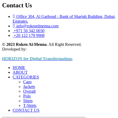
Contact Us
Office 304, Al Garhoud - Bank of Sharjah Building, Dubai,
Emirates.
info@rokenelmenna.com
+971 56 342 0030
+20 122 179 9908
© 2023 Roken Al-Menna
. All Right Reserved.
Developed by:
HORIZON for Digital Transformations
HOME
ABOUT
CATEGORIES
Caps
Jackets
Overall
Polo
Shirts
T-Shirts
CONTACT US