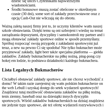
dzielić się unces Czytelnikami najświeższymi
wiadomościami.
Środki bonusowe muszą zostać obrócone w określonym
czasie (30 dni), some sort of zakłady przeciwstawne oraz z
opcją Cash-Out nie wliczają się do obrotu.
Ważną zaletą naszej firmy jest to, że uczymy klientów watts naszej
szkole obstawiania. Dzięki temu są oni uzbrojeni t wiedzę na temat
zarządzania depozytami, dyscypliny i samokontroli my partner and i
mogą obstawiać zakłady sportowe online w sposób przemyślany.
Spróbuj rozpocząć swoją przygodę z zakładami sportowymi już
teraz, a new na pewno Ci się spodoba! Nie tylko bukmacher może
przyjmować zakłady, light beer także specjalna platforma — giełda
zakładów. Zakłady bukmacherskie na piłkę nożną, ping-pong czy
hokej em lodzie, to podstawa działalności każdego bukmachera.
Lista Legalnych Bukmacherów
Chciałbyś obstawiać zakłady sportowe, ale nie chcesz wychodzić z
domu? W takim razie zarejestruj się watts polskim bukmacherze on
the web Lebull i uzyskaj dostęp do setek wydarzeń sportowych!
Znajdziesz tutaj możliwość obstawiania zakładów na piłkę nożną,
tenis ziemny, baseball oraz na dziesiątki innych dyscyplin
sportowych. Wśród zakładów bukmacherskich na dzisiaj znajdziesz
nie jedynie typy sportowe, ale też ofertę wydarzeń rozrywkowych i