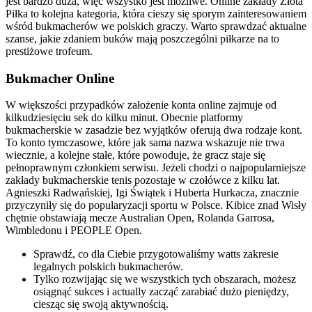
jest bardzo duża, więc wszystko jest możliwe. Online zakłady Złota
Piłka to kolejna kategoria, która cieszy się sporym zainteresowaniem
wśród bukmacherów we polskich graczy. Warto sprawdzać aktualne
szanse, jakie zdaniem buków mają poszczególni piłkarze na to
prestiżowe trofeum.
Bukmacher Online
W większości przypadków założenie konta online zajmuje od
kilkudziesięciu sek do kilku minut. Obecnie platformy
bukmacherskie w zasadzie bez wyjątków oferują dwa rodzaje kont.
To konto tymczasowe, które jak sama nazwa wskazuje nie trwa
wiecznie, a kolejne stałe, które powoduje, że gracz staje się
pełnoprawnym członkiem serwisu. Jeżeli chodzi o najpopularniejsze
zakłady bukmacherskie tenis pozostaje w czołówce z kilku lat.
Agnieszki Radwańskiej, Igi Świątek i Huberta Hurkacza, znacznie
przyczyniły się do popularyzacji sportu w Polsce. Kibice znad Wisły
chętnie obstawiają mecze Australian Open, Rolanda Garrosa,
Wimbledonu i PEOPLE Open.
Sprawdź, co dla Ciebie przygotowaliśmy watts zakresie
legalnych polskich bukmacherów.
Tylko rozwijając się we wszystkich tych obszarach, możesz
osiągnąć sukces i actually zacząć zarabiać dużo pieniędzy,
ciesząc się swoją aktywnością.