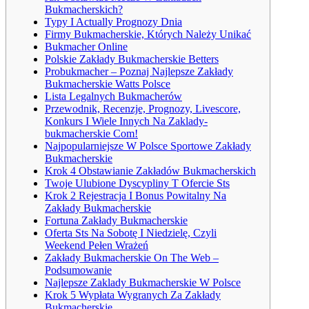
Bukmacherskich?
Typy I Actually Prognozy Dnia
Firmy Bukmacherskie, Których Należy Unikać
Bukmacher Online
Polskie Zakłady Bukmacherskie Betters
Probukmacher – Poznaj Najlepsze Zakłady
Bukmacherskie Watts Polsce
Lista Legalnych Bukmacherów
Przewodnik, Recenzje, Prognozy, Livescore,
Konkurs I Wiele Innych Na Zaklady-
bukmacherskie Com!
Najpopularniejsze W Polsce Sportowe Zakłady
Bukmacherskie
Krok 4 Obstawianie Zakładów Bukmacherskich
Twoje Ulubione Dyscypliny T Ofercie Sts
Krok 2 Rejestracja I Bonus Powitalny Na
Zakłady Bukmacherskie
Fortuna Zakłady Bukmacherskie
Oferta Sts Na Sobotę I Niedzielę, Czyli
Weekend Pełen Wrażeń
Zakłady Bukmacherskie On The Web –
Podsumowanie
Najlepsze Zaklady Bukmacherskie W Polsce
Krok 5 Wypłata Wygranych Za Zakłady
Bukmacherskie