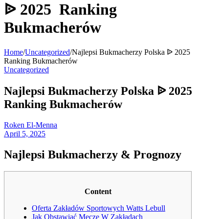
ᐉ 2025 ️ Ranking
Bukmacherów
Home
/
Uncategorized
/
Najlepsi Bukmacherzy Polska ᐉ 2025 ️
Ranking Bukmacherów
Uncategorized
Najlepsi Bukmacherzy Polska ᐉ 2025 ️
Ranking Bukmacherów
Roken El-Menna
April 5, 2025
Najlepsi Bukmacherzy & Prognozy
Content
Oferta Zakładów Sportowych Watts Lebull
Jak Obstawiać Mecze W Zakładach