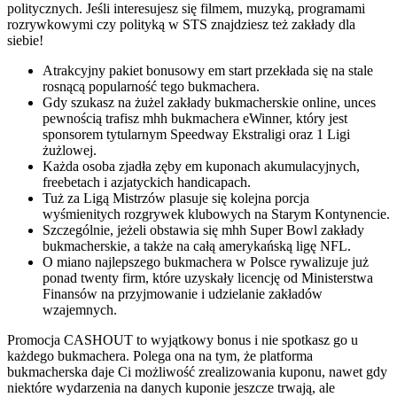
politycznych. Jeśli interesujesz się filmem, muzyką, programami
rozrywkowymi czy polityką w STS znajdziesz też zakłady dla
siebie!
Atrakcyjny pakiet bonusowy em start przekłada się na stale
rosnącą popularność tego bukmachera.
Gdy szukasz na żużel zakłady bukmacherskie online, unces
pewnością trafisz mhh bukmachera eWinner, który jest
sponsorem tytularnym Speedway Ekstraligi oraz 1 Ligi
żużlowej.
Każda osoba zjadła zęby em kuponach akumulacyjnych,
freebetach i azjatyckich handicapach.
Tuż za Ligą Mistrzów plasuje się kolejna porcja
wyśmienitych rozgrywek klubowych na Starym Kontynencie.
Szczególnie, jeżeli obstawia się mhh Super Bowl zakłady
bukmacherskie, a także na całą amerykańską ligę NFL.
O miano najlepszego bukmachera w Polsce rywalizuje już
ponad twenty firm, które uzyskały licencję od Ministerstwa
Finansów na przyjmowanie i udzielanie zakładów
wzajemnych.
Promocja CASHOUT to wyjątkowy bonus i nie spotkasz go u
każdego bukmachera. Polega ona na tym, że platforma
bukmacherska daje Ci możliwość zrealizowania kuponu, nawet gdy
niektóre wydarzenia na danych kuponie jeszcze trwają, ale