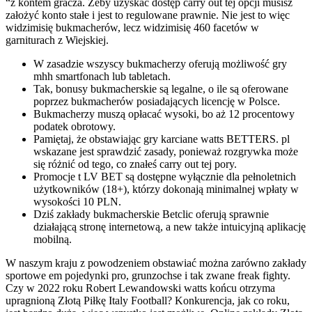
“z kontem gracza. Żeby uzyskać dostęp carry out tej opcji musisz
założyć konto stałe i jest to regulowane prawnie. Nie jest to więc
widzimisię bukmacherów, lecz widzimisię 460 facetów w
garniturach z Wiejskiej.
W zasadzie wszyscy bukmacherzy oferują możliwość gry
mhh smartfonach lub tabletach.
Tak, bonusy bukmacherskie są legalne, o ile są oferowane
poprzez bukmacherów posiadających licencję w Polsce.
Bukmacherzy muszą opłacać wysoki, bo aż 12 procentowy
podatek obrotowy.
Pamiętaj, że obstawiając gry karciane watts BETTERS. pl
wskazane jest sprawdzić zasady, ponieważ rozgrywka może
się różnić od tego, co znałeś carry out tej pory.
Promocje t LV BET są dostępne wyłącznie dla pełnoletnich
użytkowników (18+), którzy dokonają minimalnej wpłaty w
wysokości 10 PLN.
Dziś zakłady bukmacherskie Betclic oferują sprawnie
działającą stronę internetową, a new także intuicyjną aplikację
mobilną.
W naszym kraju z powodzeniem obstawiać można zarówno zakłady
sportowe em pojedynki pro, grunzochse i tak zwane freak fighty.
Czy w 2022 roku Robert Lewandowski watts końcu otrzyma
upragnioną Złotą Piłkę Italy Football? Konkurencja, jak co roku,