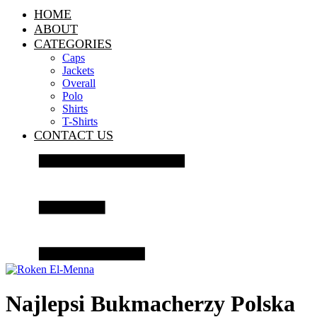
HOME
ABOUT
CATEGORIES
Caps
Jackets
Overall
Polo
Shirts
T-Shirts
CONTACT US
Najlepsi Bukmacherzy Polska