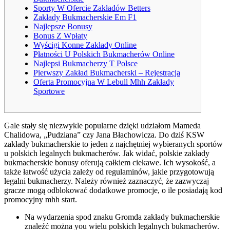
Sporty W Ofercie Zakładów Betters
Zakłady Bukmacherskie Em F1
Najlepsze Bonusy
Bonus Z Wpłaty
Wyścigi Konne Zakłady Online
Płatności U Polskich Bukmacherów Online
Najlepsi Bukmacherzy T Polsce
Pierwszy Zakład Bukmacherski – Rejestracja
Oferta Promocyjna W Lebull Mhh Zakłady
Sportowe
Gale stały się niezwykle popularne dzięki udziałom Mameda
Chalidowa, „Pudziana” czy Jana Błachowicza. Do dziś KSW
zakłady bukmacherskie to jeden z najchętniej wybieranych sportów
u polskich legalnych bukmacherów. Jak widać, polskie zakłady
bukmacherskie bonusy oferują całkiem ciekawe. Ich wysokość, a
także łatwość użycia zależy od regulaminów, jakie przygotowują
legalni bukmacherzy. Należy również zaznaczyć, że zazwyczaj
gracze mogą odblokować dodatkowe promocje, o ile posiadają kod
promocyjny mhh start.
Na wydarzenia spod znaku Gromda zakłady bukmacherskie
znaleźć można you wielu polskich legalnych bukmacherów.