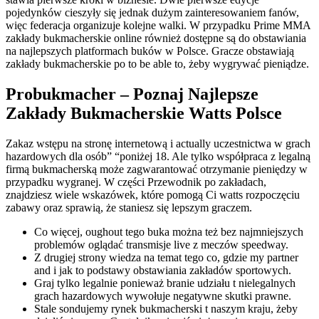
pojedynków cieszyły się jednak dużym zainteresowaniem fanów,
więc federacja organizuje kolejne walki. W przypadku Prime MMA
zakłady bukmacherskie online również dostępne są do obstawiania
na najlepszych platformach buków w Polsce. Gracze obstawiają
zakłady bukmacherskie po to be able to, żeby wygrywać pieniądze.
Probukmacher – Poznaj Najlepsze
Zakłady Bukmacherskie Watts Polsce
Zakaz wstępu na stronę internetową i actually uczestnictwa w grach
hazardowych dla osób” “poniżej 18. Ale tylko współpraca z legalną
firmą bukmacherską może zagwarantować otrzymanie pieniędzy w
przypadku wygranej. W części Przewodnik po zakładach,
znajdziesz wiele wskazówek, które pomogą Ci watts rozpoczęciu
zabawy oraz sprawią, że staniesz się lepszym graczem.
Co więcej, oughout tego buka można też bez najmniejszych
problemów oglądać transmisje live z meczów speedway.
Z drugiej strony wiedza na temat tego co, gdzie my partner
and i jak to podstawy obstawiania zakładów sportowych.
Graj tylko legalnie ponieważ branie udziału t nielegalnych
grach hazardowych wywołuje negatywne skutki prawne.
Stale sondujemy rynek bukmacherski t naszym kraju, żeby