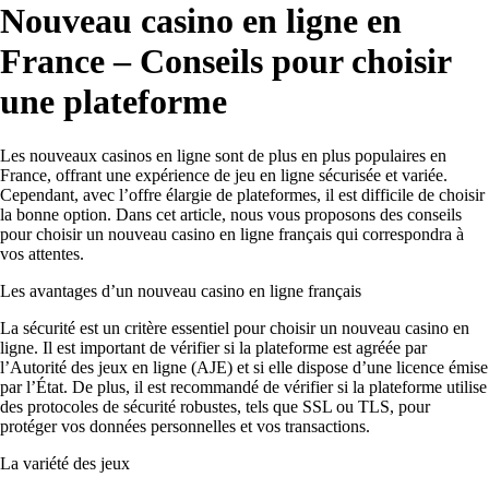
Nouveau casino en ligne en
France – Conseils pour choisir
une plateforme
Les nouveaux casinos en ligne sont de plus en plus populaires en
France, offrant une expérience de jeu en ligne sécurisée et variée.
Cependant, avec l’offre élargie de plateformes, il est difficile de choisir
la bonne option. Dans cet article, nous vous proposons des conseils
pour choisir un nouveau casino en ligne français qui correspondra à
vos attentes.
Les avantages d’un nouveau casino en ligne français
La sécurité est un critère essentiel pour choisir un nouveau casino en
ligne. Il est important de vérifier si la plateforme est agréée par
l’Autorité des jeux en ligne (AJE) et si elle dispose d’une licence émise
par l’État. De plus, il est recommandé de vérifier si la plateforme utilise
des protocoles de sécurité robustes, tels que SSL ou TLS, pour
protéger vos données personnelles et vos transactions.
La variété des jeux