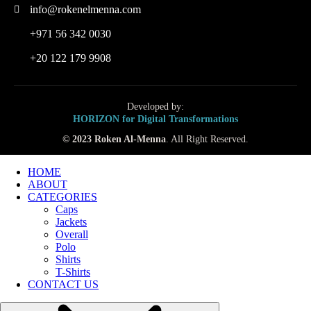
info@rokenelmenna.com
+971 56 342 0030
+20 122 179 9908
Developed by:
HORIZON for Digital Transformations
© 2023 Roken Al-Menna
. All Right Reserved.
HOME
ABOUT
CATEGORIES
Caps
Jackets
Overall
Polo
Shirts
T-Shirts
CONTACT US