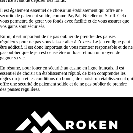
service avant de déposer des fonds.
Il est également essentiel de choisir un établissement qui offre une
sécurité de paiement solide, comme PayPal, Neteller ou Skrill. Cela
vous permettra de gérer vos fonds avec facilité et de vous assurer que
vos gains sont sécurisés.
Enfin, il est important de ne pas oublier de prendre des pauses
régulières pour ne pas vous laisser aller à l’excès. Le jeu en ligne peut
être addictif, il est donc important de vous montrer responsable et de ne
pas oublier que le jeu est censé être un loisir et non un moyen de
gagner sa vie.
En résumé, pour jouer en sécurité au casino en ligne français, il est
essentiel de choisir un établissement réputé, de bien comprendre les
règles du jeu et les conditions du bonus, de choisir un établissement qui
offre une sécurité de paiement solide et de ne pas oublier de prendre
des pauses régulières.