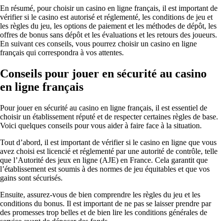
En résumé, pour choisir un casino en ligne français, il est important de
vérifier si le casino est autorisé et réglementé, les conditions de jeu et
les règles du jeu, les options de paiement et les méthodes de dépôt, les
offres de bonus sans dépôt et les évaluations et les retours des joueurs.
En suivant ces conseils, vous pourrez choisir un casino en ligne
français qui correspondra à vos attentes.
Conseils pour jouer en sécurité au casino
en ligne français
Pour jouer en sécurité au casino en ligne français, il est essentiel de
choisir un établissement réputé et de respecter certaines règles de base.
Voici quelques conseils pour vous aider à faire face à la situation.
Tout d’abord, il est important de vérifier si le casino en ligne que vous
avez choisi est licencié et réglementé par une autorité de contrôle, telle
que l’Autorité des jeux en ligne (AJE) en France. Cela garantit que
l’établissement est soumis à des normes de jeu équitables et que vos
gains sont sécurisés.
Ensuite, assurez-vous de bien comprendre les règles du jeu et les
conditions du bonus. Il est important de ne pas se laisser prendre par
des promesses trop belles et de bien lire les conditions générales de