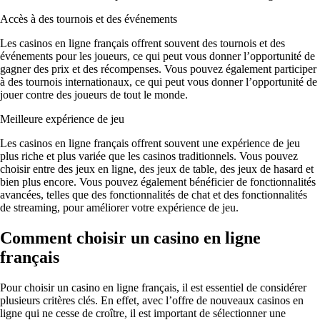
Accès à des tournois et des événements
Les casinos en ligne français offrent souvent des tournois et des
événements pour les joueurs, ce qui peut vous donner l’opportunité de
gagner des prix et des récompenses. Vous pouvez également participer
à des tournois internationaux, ce qui peut vous donner l’opportunité de
jouer contre des joueurs de tout le monde.
Meilleure expérience de jeu
Les casinos en ligne français offrent souvent une expérience de jeu
plus riche et plus variée que les casinos traditionnels. Vous pouvez
choisir entre des jeux en ligne, des jeux de table, des jeux de hasard et
bien plus encore. Vous pouvez également bénéficier de fonctionnalités
avancées, telles que des fonctionnalités de chat et des fonctionnalités
de streaming, pour améliorer votre expérience de jeu.
Comment choisir un casino en ligne
français
Pour choisir un casino en ligne français, il est essentiel de considérer
plusieurs critères clés. En effet, avec l’offre de nouveaux casinos en
ligne qui ne cesse de croître, il est important de sélectionner une