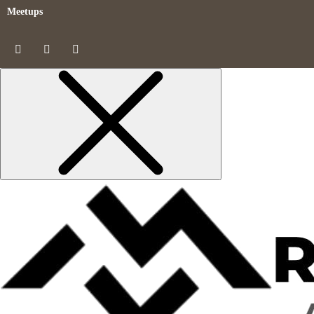
Meetups