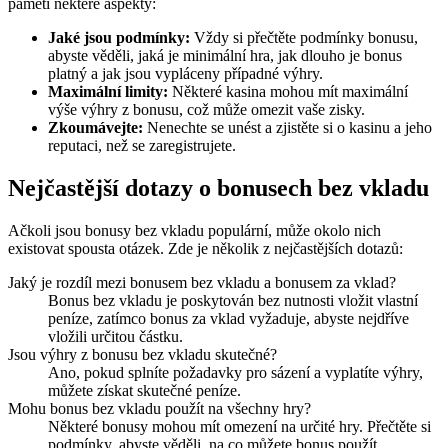
paměti některé aspekty:
Jaké jsou podmínky:
Vždy si přečtěte podmínky bonusu,
abyste věděli, jaká je minimální hra, jak dlouho je bonus
platný a jak jsou vypláceny případné výhry.
Maximální limity:
Některé kasina mohou mít maximální
výše výhry z bonusu, což může omezit vaše zisky.
Zkoumávejte:
Nenechte se unést a zjistěte si o kasinu a jeho
reputaci, než se zaregistrujete.
Nejčastější dotazy o bonusech bez vkladu
Ačkoli jsou bonusy bez vkladu populární, může okolo nich
existovat spousta otázek. Zde je několik z nejčastějších dotazů:
Jaký je rozdíl mezi bonusem bez vkladu a bonusem za vklad?
Bonus bez vkladu je poskytován bez nutnosti vložit vlastní
peníze, zatímco bonus za vklad vyžaduje, abyste nejdříve
vložili určitou částku.
Jsou výhry z bonusu bez vkladu skutečné?
Ano, pokud splníte požadavky pro sázení a vyplatíte výhry,
můžete získat skutečné peníze.
Mohu bonus bez vkladu použít na všechny hry?
Některé bonusy mohou mít omezení na určité hry. Přečtěte si
podmínky, abyste věděli, na co můžete bonus použít.