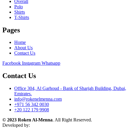
Overall
Polo
Shirts
T-Shirts
Pages
Home
About Us
Contact Us
Facebook
Instagram
Whatsapp
Contact Us
Office 304, Al Garhoud - Bank of Sharjah Building, Dubai,
Emirates.
info@rokenelmenna.com
+971 56 342 0030
+20 122 179 9908
© 2023 Roken Al-Menna
. All Right Reserved.
Developed by: