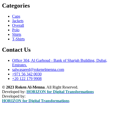
Categories
Caps
Jackets
Overall
Polo
Shirts
T-Shirts
Contact Us
Office 304, Al Garhoud - Bank of Sharjah Building, Dubai,
Emirates.
salwasaeed@rokenelmenna.com
+971 56 342 0030
+20 122 179 9908
© 2023 Roken Al-Menna
. All Right Reserved.
Developed by:
HORIZON for Digital Transformations
Developed by:
HORIZON for Digital Transformations