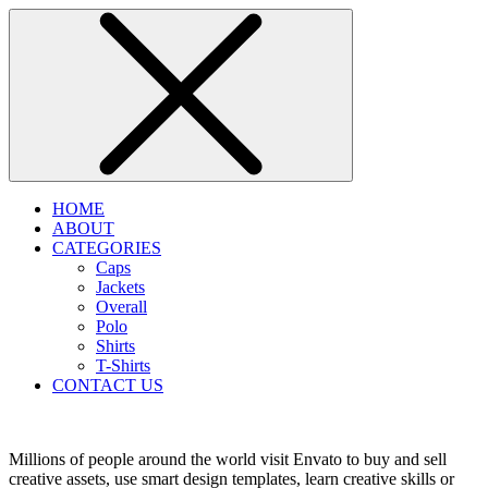
HOME
ABOUT
CATEGORIES
Caps
Jackets
Overall
Polo
Shirts
T-Shirts
CONTACT US
Millions of people around the world visit Envato to buy and sell
creative assets, use smart design templates, learn creative skills or