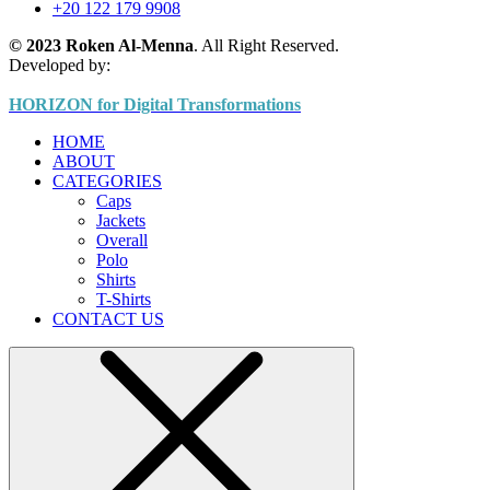
+20 122 179 9908
© 2023 Roken Al-Menna
. All Right Reserved.
Developed by:
HORIZON for Digital Transformations
HOME
ABOUT
CATEGORIES
Caps
Jackets
Overall
Polo
Shirts
T-Shirts
CONTACT US