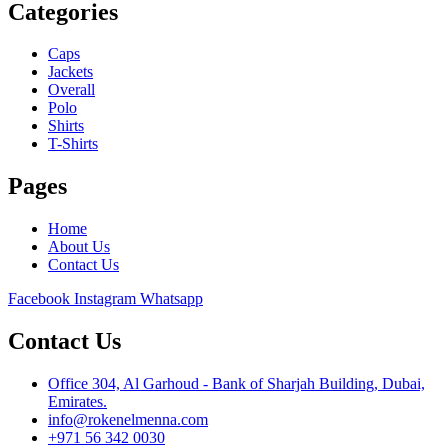
Categories
Caps
Jackets
Overall
Polo
Shirts
T-Shirts
Pages
Home
About Us
Contact Us
Facebook
Instagram
Whatsapp
Contact Us
Office 304, Al Garhoud - Bank of Sharjah Building, Dubai,
Emirates.
info@rokenelmenna.com
+971 56 342 0030