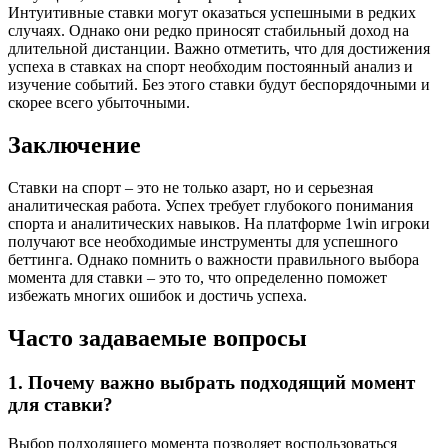
Интуитивные ставки могут оказаться успешными в редких
случаях. Однако они редко приносят стабильный доход на
длительной дистанции. Важно отметить, что для достижения
успеха в ставках на спорт необходим постоянный анализ и
изучение событий. Без этого ставки будут беспорядочными и
скорее всего убыточными.
Заключение
Ставки на спорт – это не только азарт, но и серьезная
аналитическая работа. Успех требует глубокого понимания
спорта и аналитических навыков. На платформе 1win игроки
получают все необходимые инструменты для успешного
беттинга. Однако помнить о важности правильного выбора
момента для ставки – это то, что определенно поможет
избежать многих ошибок и достичь успеха.
Часто задаваемые вопросы
1. Почему важно выбрать подходящий момент
для ставки?
Выбор подходящего момента позволяет воспользоваться