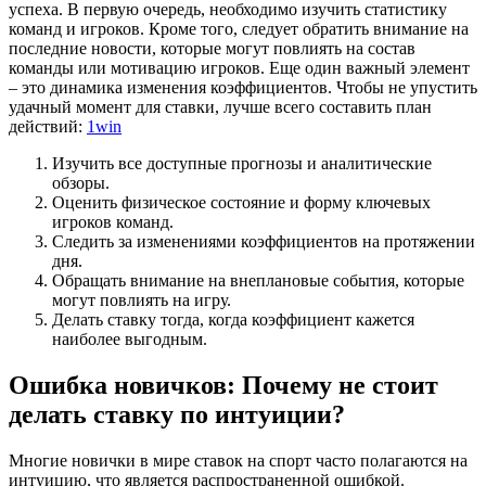
успеха. В первую очередь, необходимо изучить статистику
команд и игроков. Кроме того, следует обратить внимание на
последние новости, которые могут повлиять на состав
команды или мотивацию игроков. Еще один важный элемент
– это динамика изменения коэффициентов. Чтобы не упустить
удачный момент для ставки, лучше всего составить план
действий:
1win
Изучить все доступные прогнозы и аналитические
обзоры.
Оценить физическое состояние и форму ключевых
игроков команд.
Следить за изменениями коэффициентов на протяжении
дня.
Обращать внимание на внеплановые события, которые
могут повлиять на игру.
Делать ставку тогда, когда коэффициент кажется
наиболее выгодным.
Ошибка новичков: Почему не стоит
делать ставку по интуиции?
Многие новички в мире ставок на спорт часто полагаются на
интуицию, что является распространенной ошибкой.