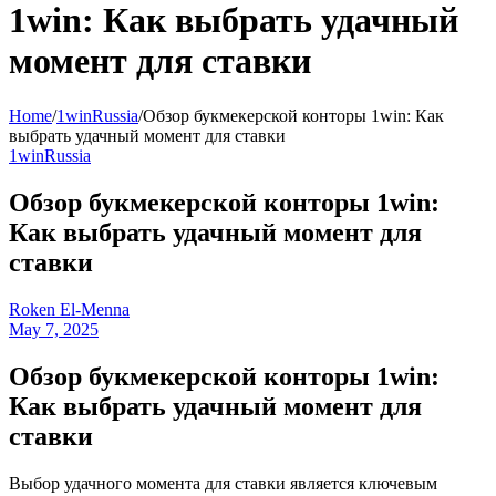
1win: Как выбрать удачный
момент для ставки
Home
/
1winRussia
/
Обзор букмекерской конторы 1win: Как
выбрать удачный момент для ставки
1winRussia
Обзор букмекерской конторы 1win:
Как выбрать удачный момент для
ставки
Roken El-Menna
May 7, 2025
Обзор букмекерской конторы 1win:
Как выбрать удачный момент для
ставки
Выбор удачного момента для ставки является ключевым