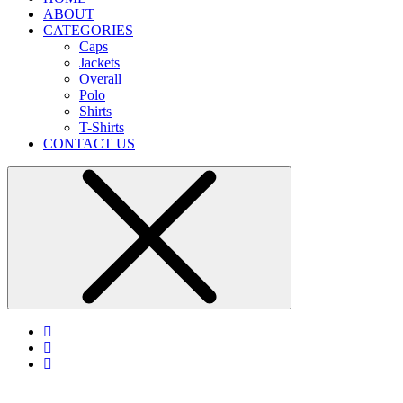
ABOUT
CATEGORIES
Caps
Jackets
Overall
Polo
Shirts
T-Shirts
CONTACT US