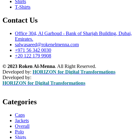
Shirts
T-Shirts
Contact Us
Office 304, Al Garhoud - Bank of Sharjah Building, Dubai,
Emirates.
salwasaeed@rokenelmenna.com
+971 56 342 0030
+20 122 179 9908
© 2023 Roken Al-Menna
. All Right Reserved.
Developed by:
HORIZON for Digital Transformations
Developed by:
HORIZON for Digital Transformations
Categories
Caps
Jackets
Overall
Polo
Shirts