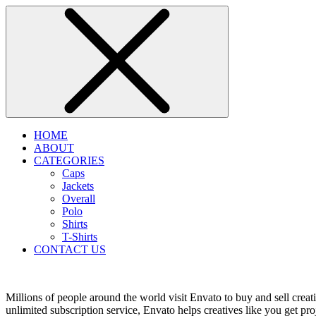
HOME
ABOUT
CATEGORIES
Caps
Jackets
Overall
Polo
Shirts
T-Shirts
CONTACT US
Millions of people around the world visit Envato to buy and sell creati
unlimited subscription service, Envato helps creatives like you get proj