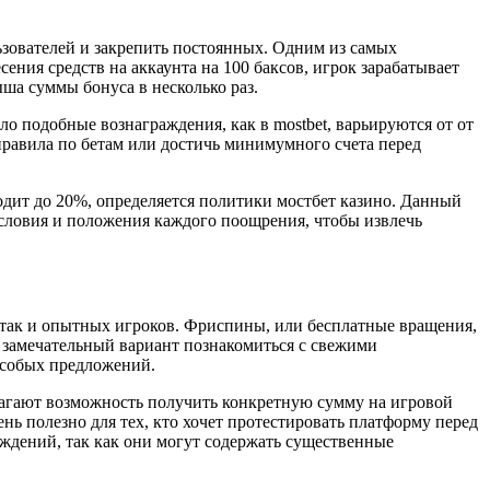
зователей и закрепить постоянных. Одним из самых
ения средств на аккаунта на 100 баксов, игрок зарабатывает
ыша суммы бонуса в несколько раз.
ло подобные вознаграждения, как в mostbet, варьируются от от
правила по бетам или достичь минимумного счета перед
одит до 20%, определяется политики мостбет казино. Данный
словия и положения каждого поощрения, чтобы извлечь
 так и опытных игроков. Фриспины, или бесплатные вращения,
о замечательный вариант познакомиться с свежими
особых предложений.
лагают возможность получить конкретную сумму на игровой
чень полезно для тех, кто хочет протестировать платформу перед
ждений, так как они могут содержать существенные