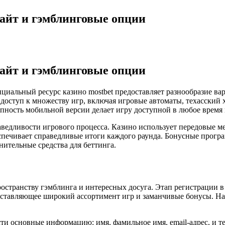
айт и гэмблинговые опции
айт и гэмблинговые опции
ициальный ресурс казино mostbet предоставляет разнообразие в
доступ к множеству игр, включая игровые автоматы, техасский 
пность мобильной версии делает игру доступной в любое время 
аведливости игрового процесса. Казино использует передовые 
спечивает справедливые итоги каждого раунда. Бонусные прог
ительные средства для беттинга.
странству гэмблинга и интересных досуга. Этап регистрации в 
ставляющее широкий ассортимент игр и заманчивые бонусы. На 
ести основные информацию: имя, фамильное имя, email-адрес, и