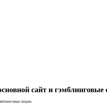
сновной сайт и гэмблинговые
эмблинговые опции