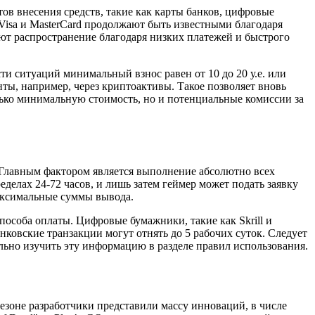
ов внесения средств, такие как карты банков, цифровые
 Visa и MasterCard продолжают быть известными благодаря
ают распространение благодаря низких платежей и быстрого
и ситуаций минимальный взнос равен от 10 до 20 у.е. или
ты, например, через криптоактивы. Такое позволяет вновь
ько минимальную стоимость, но и потенциальные комиссии за
 Главным фактором является выполнение абсолютно всех
елах 24-72 часов, и лишь затем геймер может подать заявку
максимальные суммы вывода.
способа оплаты. Цифровые бумажники, такие как Skrill и
банковские транзакции могут отнять до 5 рабочих суток. Следует
льно изучить эту информацию в разделе правил использования.
езоне разработчики представили массу инноваций, в числе