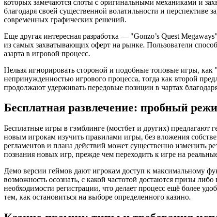
которых замечаются слоты с оригинальными механиками и зах
благодаря своей существенной волатильности и перспективе за
современных графических решений.
Еще другая интересная разработка — "Gonzo’s Quest Megaways" 
из самых захватывающих оферт на рынке. Пользователи спосо
азарта в игровой процесс.
Нельзя игнорировать стороной и подобные топовые игры, как "
непринужденностью игрового процесса, тогда как второй пред
продолжают удерживать передовые позиции в чартах благодаря
Бесплатная развлечение: пробный режи
Бесплатные игры в гэмблинге (мостбет и других) предлагают г
новым игрокам изучить правилами игры, без вложения собстве
регламентов и плана действий может существенно изменить ре
познания новых игр, прежде чем переходить к игре на реальные
Демо версии геймов дают игрокам доступ к максимальному фу
возможность осознать, с какой частотой достаются призы либо
необходимости регистрации, что делает процесс ещё более удо
тем, как остановиться на выборе определенного казино.