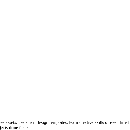
ve assets, use smart design templates, learn creative skills or even hire
ects done faster.