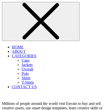
HOME
ABOUT
CATEGORIES
Caps
Jackets
Overall
Polo
Shirts
T-Shirts
CONTACT US
Millions of people around the world visit Envato to buy and sell
creative assets, use smart design templates, learn creative skills or