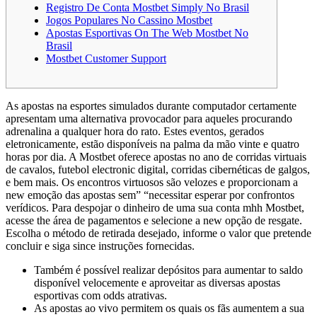
Registro De Conta Mostbet Simply No Brasil
Jogos Populares No Cassino Mostbet
Apostas Esportivas On The Web Mostbet No
Brasil
Mostbet Customer Support
As apostas na esportes simulados durante computador certamente
apresentam uma alternativa provocador para aqueles procurando
adrenalina a qualquer hora do rato. Estes eventos, gerados
eletronicamente, estão disponíveis na palma da mão vinte e quatro
horas por dia. A Mostbet oferece apostas no ano de corridas virtuais
de cavalos, futebol electronic digital, corridas cibernéticas de galgos,
e bem mais. Os encontros virtuosos são velozes e proporcionam a
new emoção das apostas sem” “necessitar esperar por confrontos
verídicos. Para despojar o dinheiro de uma sua conta mhh Mostbet,
acesse the área de pagamentos e selecione a new opção de resgate.
Escolha o método de retirada desejado, informe o valor que pretende
concluir e siga since instruções fornecidas.
Também é possível realizar depósitos para aumentar to saldo
disponível velocemente e aproveitar as diversas apostas
esportivas com odds atrativas.
As apostas ao vivo permitem os quais os fãs aumentem a sua