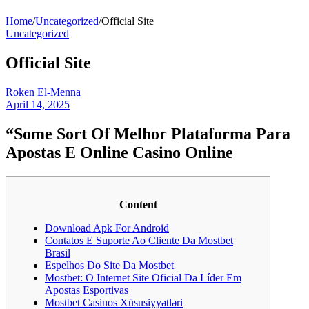
Home
/
Uncategorized
/
Official Site
Uncategorized
Official Site
Roken El-Menna
April 14, 2025
“Some Sort Of Melhor Plataforma Para
Apostas E Online Casino Online
Content
Download Apk For Android
Contatos E Suporte Ao Cliente Da Mostbet
Brasil
Espelhos Do Site Da Mostbet
Mostbet: O Internet Site Oficial Da Líder Em
Apostas Esportivas
Mostbet Casinos Xüsusiyyətləri