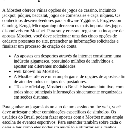
A Mostbet oferece várias opções de jogos de cassino, incluindo
jackpot, pôquer, baccarat, jogos de comensales e caça-níqueis. Os
conhecidos desenvolvedores para software Yggdrasil, Progression
Gaming, Ezugi, Microgaming oferecem os mais importantes jogos
disponíveis em Mostbet. Para sony ericsson registrar na incapere de
apostas Mostbet, você deve selecionar uma das cinco opções de
cadastro presentes no site, preencher as informações solicitadas e
finalizar um processo de criação de conta.
As apostas em desportos através da internet constituem uma
indústria gigantesca, possuindo milhões de indivíduos a
apostar em diferentes modalidades.
well-known no MostBet.
A Mostbet oferece uma ampla gama de opções de apostas afin
de atender todos os tipos de apostadores.
“To site oficial ag Mostbet no Brasil é bastante intuitivo, com
todas since principais informações sinceramente organizadas
em seções distintas.
Para ganhar ao jogar slots no ano de um cassino on the web, você
deve arriesgar e obter combinações específicas de símbolos. Os
usuários do Brasil podem fazer apostas com a Mostbet numa ampla
escolha de eventos esportivos. Para entender também sobre cada o
deles e tais como eles poderiam ajudá-lo a otimizar seus ganhos