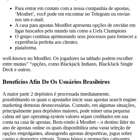
Para entrar em contato com a nossa companhia de apostas,
‘Mostbet’, você pode em encontrar no Telegram ou enviar-
nos um e-mail.
A casa para apostas MostBet apresenta opções de envidar em
ligas buscados pelo mundo tais como a Uefa Champions
O grupo continua aprimorando seus processos para fornecer a
experiência perfeita aos clientes.
plataforma.
well-known no MostBet. Os jogadores na tablado podem escolher
entre muitas” “opções, como Blackjack Indiano, BlackJack Single
Deck e outros.
Benefícios Afin De Os Usuários Brasileiros
A maior parte 2 depósitos é processada imediatamente,
possibilitando os quais o apostador inicie suas apostas search engine
marketing demoras desnecessárias. Contudo, em algumas situações,
principalmente para depósitos maiores, pode miner uma pequena
calma até que operating-system valores sejam creditados em sua
conta na casa de apostas. Bem-vindo à Mostbet – o destino líder no
ano de apostas online os quais disponibiliza uma vasta seleção de
opções empolgantes, abrangendo apostas desportivas, jogos sobre
casino e desportos virtuais. Temos bónus e promoções cativantes