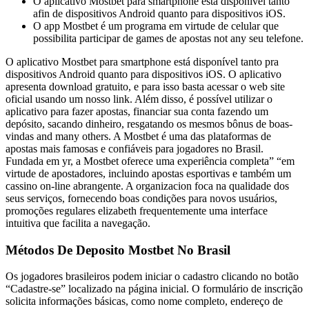
O aplicativo Mostbet para smartphone está disponível tanto
afin de dispositivos Android quanto para dispositivos iOS.
O app Mostbet é um programa em virtude de celular que
possibilita participar de games de apostas not any seu telefone.
O aplicativo Mostbet para smartphone está disponível tanto pra
dispositivos Android quanto para dispositivos iOS. O aplicativo
apresenta download gratuito, e para isso basta acessar o web site
oficial usando um nosso link. Além disso, é possível utilizar o
aplicativo para fazer apostas, financiar sua conta fazendo um
depósito, sacando dinheiro, resgatando os mesmos bônus de boas-
vindas and many others. A Mostbet é uma das plataformas de
apostas mais famosas e confiáveis para jogadores no Brasil.
Fundada em yr, a Mostbet oferece uma experiência completa” “em
virtude de apostadores, incluindo apostas esportivas e também um
cassino on-line abrangente. A organizacion foca na qualidade dos
seus serviços, fornecendo boas condições para novos usuários,
promoções regulares elizabeth frequentemente uma interface
intuitiva que facilita a navegação.
Métodos De Deposito Mostbet No Brasil
Os jogadores brasileiros podem iniciar o cadastro clicando no botão
“Cadastre-se” localizado na página inicial. O formulário de inscrição
solicita informações básicas, como nome completo, endereço de