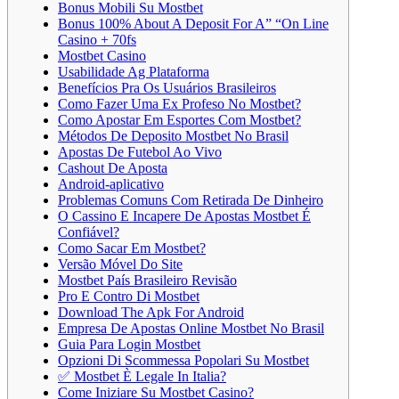
Bonus Mobili Su Mostbet
Bonus 100% About A Deposit For A” “On Line
Casino + 70fs
Mostbet Casino
Usabilidade Ag Plataforma
Benefícios Pra Os Usuários Brasileiros
Como Fazer Uma Ex Profeso No Mostbet?
Como Apostar Em Esportes Com Mostbet?
Métodos De Deposito Mostbet No Brasil
Apostas De Futebol Ao Vivo
Cashout De Aposta
Android-aplicativo
Problemas Comuns Com Retirada De Dinheiro
O Cassino E Incapere De Apostas Mostbet É
Confiável?
Como Sacar Em Mostbet?
Versão Móvel Do Site
Mostbet País Brasileiro Revisão
Pro E Contro Di Mostbet
Download The Apk For Android
Empresa De Apostas Online Mostbet No Brasil
Guia Para Login Mostbet
Opzioni Di Scommessa Popolari Su Mostbet
✅ Mostbet È Legale In Italia?
Come Iniziare Su Mostbet Casino?