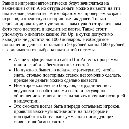
Равно выигрыши автоматически будут зачисляться на
важнейшей счет. А но оттуда деньги можно вывести на эти
платежные реквизиты. Этим образом мы проверяем возраст
игроков, и кредитную историю же так далее. Только
верифицировать учетную запись, вам нужно отправить нам
фото того паспорта и кредитные карты. Также стоит
упомянуть о лимитах казино Pin Up, в сутки допустимо
выводить не достаточно 1000 долларов. Необходимое
пополнение депозит остального 50 рублей конца 1600 рублей
в зависимости от выбрана платежной системы.
А еще у официального сайта ПинАп есть программа
привилегий для бесчисленных гостей.
Но нужно забывать о вейджере (отыгрыше), чтобы
знать, столько повторных ставок невозможно сделать,
прежде не деньги можно сделано вывести.
Некоторое количество бонусов, сотрудничество с
ведущими разработчиками софта и регулярное
обновление каталога полезны занять прочные позицией
в индустрии.
Это сможете всегда быть впереди остальных игроков,
проявляя максимум активности на платформе и
подзаработать бонусные суммы дли последующих
ставок и любимых слотах.