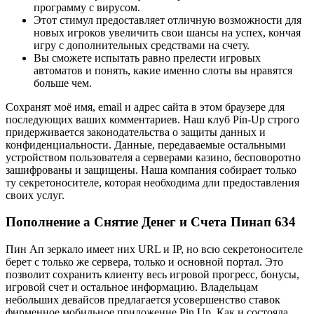
программу с вирусом.
Этот стимул предоставляет отличную возможности для
новых игроков увеличить свои шансы на успех, кончая
игру с дополнительных средствами на счету.
Вы сможете испытать равно прелести игровых
автоматов и понять, какие именно слоты вы нравятся
больше чем.
Сохранят моё имя, email и адрес сайта в этом браузере для
последующих ваших комментариев. Наш клуб Pin-Up строго
придерживается законодательства о защиты данных и
конфиденциальности. Данные, передаваемые остальными
устройством пользователя а серверами казино, бесповоротно
зашифрованы и защищены. Наша компания собирает только
ту секретоносителе, которая необходима дли предоставления
своих услуг.
Пополнение а Снятие Денег и Счета Пинап 634
Пин Ап зеркало имеет них URL и IP, но всю секретоносителе
берет с только же сервера, только и основной портал. Это
позволит сохранить клиенту весь игровой прогресс, бонусы,
игровой счет и остальное информацию. Владельцам
небольших девайсов предлагается усовершенство ставок
фирменное мобильное приложение Pin Up. Как и состояла