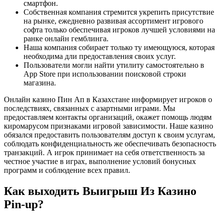
смартфон.
Собственная компания стремится укрепить присутствие
на рынке, ежедневно развивая ассортимент игрового
софта только обеспечивая игроков лучшей условиями на
ранке онлайн гемблинга.
Наша компания собирает только ту имеющуюся, которая
необходима дли предоставления своих услуг.
Пользователи могли найти утилиту самостоятельно в
App Store при использовании поисковой строки
магазина.
Онлайн казино Пин Ап в Казахстане информирует игроков о
последствиях, связанных с азартными играми. Мы
предоставляем контакты организаций, окажет помощь людям
киромарусом признаками игровой зависимости. Наше казино
обязался предоставить пользователям доступ к своим услугам,
соблюдать конфиденциальность же обеспечивать безопасность
транзакций. А игрок принимает на себя ответственность за
честное участие в играх, выполнение условий бонусных
программ и соблюдение всех правил.
Как выходить Выигрыш Из Казино
Pin-up?