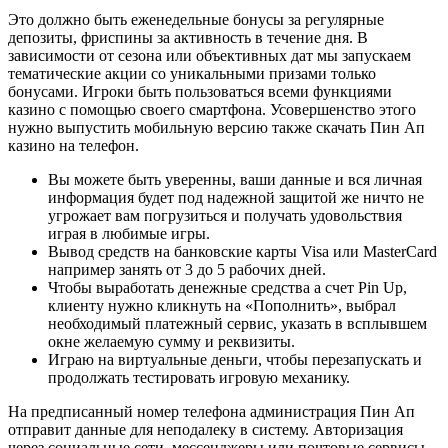
Это должно быть еженедельные бонусы за регулярные
депозиты, фриспины за активность в течение дня. В
зависимости от сезона или объективных дат мы запускаем
тематические акции со уникальными призами только
бонусами. Игроки быть пользоваться всеми функциями
казино с помощью своего смартфона. Усовершенство этого
нужно выпустить мобильную версию также скачать Пин Ап
казино на телефон.
Вы можете быть уверенны, ваши данные и вся личная
информация будет под надежной защитой же ничто не
угрожает вам погрузиться и получать удовольствия
играя в любимые игры.
Вывод средств на банковские карты Visa или MasterCard
например занять от 3 до 5 рабочих дней.
Чтобы выработать денежные средства а счет Pin Up,
клиенту нужно кликнуть на «Пополнить», выбрал
необходимый платежный сервис, указать в всплывшем
окне желаемую сумму и реквизиты.
Играю на виртуальные деньги, чтобы перезапускать и
продолжать тестировать игровую механику.
На предписанный номер телефона администрация Пин Ап
отправит данные для неподалеку в систему. Авторизация
через социальные сети, мессенджеры или почтовые сервисы