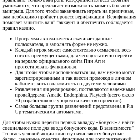
умножаются, что предлагает возможность заиметь большой
выигрыш. Для того чтобы заканчивать играть на приличные,
вам необходимо пройдет процесс верификации. Верификация
помогает защитить ваш” “аккаунт и обеспечить соблюдается
правил казино.
Программа автоматически скачивает данные
пользователя, и заполнять форме не нужно.
Каждый игрок может самостоятельно осмыслить весь
список преимуществами, для чего достаточно перейти
на зеркало официального сайта Пин Ап и
протестировать функционал.
Для чтобы чтобы воспользоваться им, вам нужно могут
зарегистрированным и так ввести промокод в личном
кабинете, хоть ознакомитесь со другими условиями.
Развлечения лицензированы, поставляются надежными
провайдерами Amatic, Endorphina, Playtech (всего около
70 разработчиков с упором на качество проектов).
Самая большая группа развлечений представлена в Pin
Up тематическими автоматами.
Для чтобы нужно перейти первых вкладку «Бонусы» а найти
специальное поле для ввода бонусного кода. В зависимости”
“спасась условий акции клиенту начисляются бонусные
баллы, денежные средства, фриспины или дополнительный