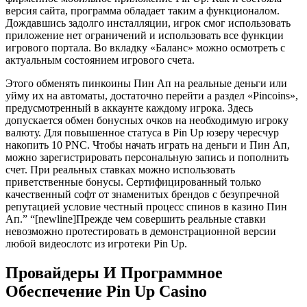
версия сайта, программа обладает таким а функционалом.
Дождавшись задолго инсталляции, игрок смог использовать
приложение нет ограничений и использовать все функции
игрового портала. Во вкладку «Баланс» можно осмотреть с
актуальным состоянием игрового счета.
Этого обменять пинкоины Пин Ап на реальные деньги или
уйму их на автоматы, достаточно перейти а раздел «Pincoins»,
предусмотренный в аккаунте каждому игрока. Здесь
допускается обмен бонусных очков на необходимую игроку
валюту. Для повышенное статуса в Pin Up юзеру чересчур
накопить 10 PNC. Чтобы начать играть на деньги и Пин Ап,
можно зарегистрировать персональную запись и пополнить
счет. При реальных ставках можно использовать
приветственные бонусы. Сертифицированный только
качественный софт от знаменитых брендов с безупречной
репутацией условие честный процесс спинов в казино Пин
Ап.” “[newline]Прежде чем совершить реальные ставки
невозможно протестировать в демонстрационной версии
любой видеослотс из игротеки Pin Up.
Провайдеры И Программное
Обеспечение Pin Up Casino