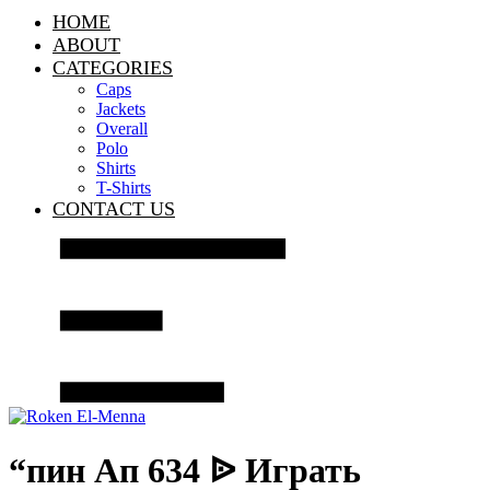
HOME
ABOUT
CATEGORIES
Caps
Jackets
Overall
Polo
Shirts
T-Shirts
CONTACT US
“пин Ап 634 ᐉ Играть