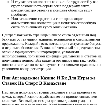
И случае возникновения каких-либо трудностей у вас
будет возможность обратился в поддержку сайта,
которая быстро ответит и поможет обойтись вашу
проблему.
Или зачислении средств на счет происходит
автоматическая конвертация в неплатежеспособную
счета по внешнему курсу онлайн-казино.
Центральная часть страницы нашего сайта отдельный под
баннеры со текущими акциями, новинками и специальными
предложение. Каждый гость потом видит актуальные бонусы
и игровые обновления. В нижней точки сайта представлены
блоки с юридической информацией, условиями
использования, политикой конфиденциальности и ответов на
популярные вопрос. Все разделы организованы так, чтобы
пользователи могли легко изучить с основными правилами и
условиями конца регистрации.
Пин Ап: надежное Казино И Бк Для Игры же
Ставок На Спорт В Казахстане
Партнеры используют вознаграждение в виде процента от
доход, который казино зарабатывает на привлеченных ими
клиентах. Все выбран исходы должны должно угаданы
правильно, только выиграть. Коэффициенты всех событий