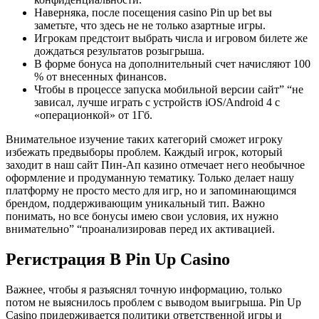
Наверняка, после посещения casino Pin up bet вы
заметьте, что здесь не не только азартные игры.
Игрокам предстоит выбрать числа и игровом билете же
дождаться результатов розыгрыша.
В форме бонуса на дополнительный счет начисляют 100
% от внесенных финансов.
Чтобы в процессе запуска мобильной версии сайт” “не
зависал, лучше играть с устройств iOS/Android 4 с
«операционкой» от 1Гб.
Внимательное изучение таких категорий сможет игроку
избежать предвыборы проблем. Каждый игрок, который
заходит в наш сайт Пин-Ап казино отмечает него необычное
оформление и продуманную тематику. Только делает нашу
платформу не просто место для игр, но и запоминающимся
брендом, поддерживающим уникальный тип. Важно
понимать, но все бонусы имею свои условия, их нужно
внимательно” “проанализировав перед их активацией.
Регистрация В Pin Up Casino
Важнее, чтобы я разъяснял точную информацию, только
потом не выяснилось проблем с выводом выигрыша. Pin Up
Casino придерживается политики ответственной игры и