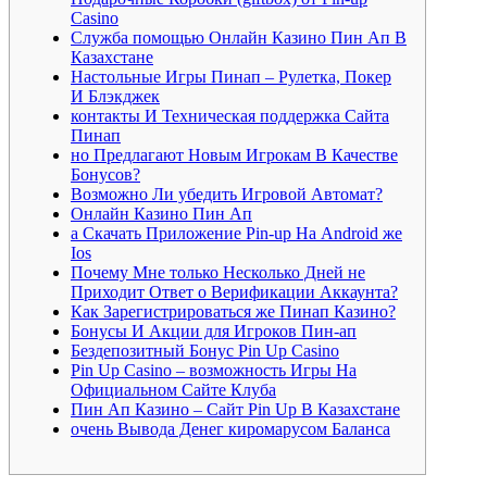
Casino
Служба помощью Онлайн Казино Пин Ап В
Казахстане
Настольные Игры Пинап – Рулетка, Покер
И Блэкджек
контакты И Техническая поддержка Сайта
Пинап
но Предлагают Новым Игрокам В Качестве
Бонусов?
Возможно Ли убедить Игровой Автомат?
Онлайн Казино Пин Ап
а Скачать Приложение Pin-up На Android же
Ios
Почему Мне только Несколько Дней не
Приходит Ответ о Верификации Аккаунта?
Как Зарегистрироваться же Пинап Казино?
Бонусы И Акции для Игроков Пин-ап
Бездепозитный Бонус Pin Up Casino
Pin Up Casino – возможность Игры На
Официальном Сайте Клуба
Пин Ап Казино – Сайт Pin Up В Казахстане
очень Вывода Денег киромарусом Баланса