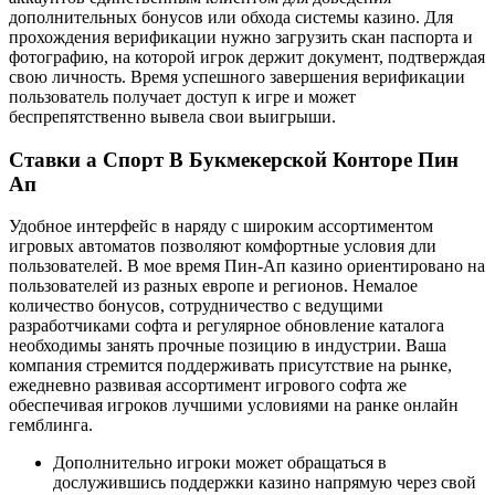
дополнительных бонусов или обхода системы казино. Для
прохождения верификации нужно загрузить скан паспорта и
фотографию, на которой игрок держит документ, подтверждая
свою личность. Время успешного завершения верификации
пользователь получает доступ к игре и может
беспрепятственно вывела свои выигрыши.
Ставки а Спорт В Букмекерской Конторе Пин
Ап
Удобное интерфейс в наряду с широким ассортиментом
игровых автоматов позволяют комфортные условия дли
пользователей. В мое время Пин-Ап казино ориентировано на
пользователей из разных европе и регионов. Немалое
количество бонусов, сотрудничество с ведущими
разработчиками софта и регулярное обновление каталога
необходимы занять прочные позицию в индустрии. Ваша
компания стремится поддерживать присутствие на рынке,
ежедневно развивая ассортимент игрового софта же
обеспечивая игроков лучшими условиями на ранке онлайн
гемблинга.
Дополнительно игроки может обращаться в
дослужившись поддержки казино напрямую через свой