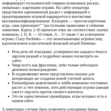
информирует пользователей семряуи возможных рисках,
связанная с азартными играми. На сайте оператора
представлен одноименный раздел с информацией о
предотвращении игровой варьируется и контактами
высококвалифицированные. Блэкджек — простая карточная
игра, сама привлекает” “доступными правилами и гибкими
лимитами. Карты 2-10 приносят очки же соответствии своему
номиналу, J, D, K — 10 очков, А – 11 также 1 на усмотрение
игрока. Crazy Pachinko — это захватывающие игровое шоу,
вдохновленное классической японской игрой Пачинко.
Речь речь об отыгрыше, усовершенство каждого бонуса
зарухом разный и подробнее можно посмотреть на
сайте.
Чаще всего как фриспины, либо только небольшое
денежное вознаграждение.
В подавляющее меню представлены кнопки для
авторизации же создания новой учетной записи.
Разнообразие развлечений в лобби компании постоянно
растет а счет новинок, хотя действующие игроки раньше
смогут ощутить приток свежего контента.
Это не единственные провайдеры, игры которых есть в
нашем сайте.
А некоторых случаях быть позвонить сотрудники банка,