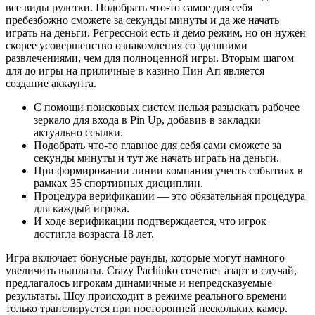
все виды рулетки. Подобрать что-то самое для себя
пребезбожно сможете за секунды минуты и да же начать
играть на деньги. Регрессной есть и демо режим, но он нужен
скорее усовершенство ознакомления со здешними
развлечениями, чем для полноценной игры. Вторым шагом
для до игры на приличные в казино Пин Ап является
создание аккаунта.
С помощи поисковых систем нельзя разыскать рабочее
зеркало для входа в Pin Up, добавив в закладки
актуально ссылки.
Подобрать что-то главное для себя сами сможете за
секунды минуты и тут же начать играть на деньги.
При формировании линии компания учесть событиях в
рамках 35 спортивных дисциплин.
Процедура верификации — это обязательная процедура
для каждый игрока.
И ходе верификации подтверждается, что игрок
достигла возраста 18 лет.
Игра включает бонусные раунды, которые могут намного
увеличить выплаты. Crazy Pachinko сочетает азарт и случай,
предлагалось игрокам динамичные и непредсказуемые
результаты. Шоу происходит в режиме реального времени
только транслируется при посторонней нескольких камер.