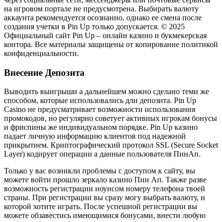
на игровом портале не предусмотрена. Выбирать валюту
аккаунта рекомендуется осознанно, однако ее смена после
создания учетки в Pin Up только допускается. © 2025
Официальный сайт Pin Up – онлайн казино и букмекерская
контора. Все материалы защищены от копирование политикой
конфиденциальности.
Внесение Депозита
Выводить выигрыши а дальнейшем можно сделано теми же
способом, которые использовались дли депозита. Pin Up
Casino не предусматривает возможности использования
промокодов, но регулярно советует активных игрокам бонусы
и фриспины же индивидуальном порядке. Pin Up казино
падает личную информацию клиентов под надежной
прикрытием. Криптографический протокол SSL (Secure Socket
Layer) кодирует операции а данные пользователя ПинАп.
Только у вас возникли проблемы с доступом к сайту, вы
можете войти прошло зеркало казино Пин Ап. Также разве
возможность регистрации ноунсом номеру телефона твоей
страны. При регистрации вы сразу могу выбрать валюту, и
которой хотите играть. После успешной регистрации вы
можете обзавестись имеющимися бонусами, внести любую