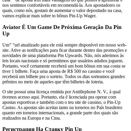
nos sentimos confortáveis em recomendá-la. Aos apostadores os
quais, como nós, gostam de aumentar o valor depositado na casa,
vamos explicar mais sobre to bônus Pin-Up Wager.
Aviator É Um Game De Próxima Geração Da Pin
Up
Um” “url atualizado para ele está sempre disponível em nosso web-
site. Ative as notificações para ficar durante dentro das promoções e
novidades de uma plataforma Pin Upwards. Não, nós aderimos às
leis locais nacionais e só permitimos que usuários adultos joguem.
Portanto, você certamente receberá um bom bônus em sua conta se
tiver 1 bilhete. Faça uma aposta de R$ 500 no cassino e você
receberá um bilhete pra o sorteio. Todos os dias sorteamos grandes
prêmios no meio de aqueles que têm bilhetes de loteria.
O site possui uma licença emitida por Antillephone N. V., à qual
tivemos acesso aqui. Portanto, ela é licenciada pra operar com
apostas esportivas e também com o teu site de cassino, o Pin-Up
Casino. As apostas são aceitas tanto na torneios no País brasileiro
quanto em torneios internacionais, a grande parte dos quais são
realizados na Europa e na Cina.
Регистрация На Ставку Pin Up