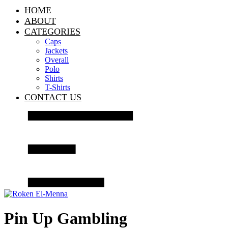
HOME
ABOUT
CATEGORIES
Caps
Jackets
Overall
Polo
Shirts
T-Shirts
CONTACT US
Pin Up Gambling