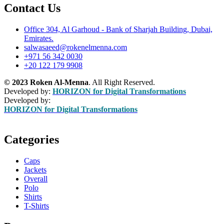
Contact Us
Office 304, Al Garhoud - Bank of Sharjah Building, Dubai,
Emirates.
salwasaeed@rokenelmenna.com
+971 56 342 0030
+20 122 179 9908
© 2023 Roken Al-Menna
. All Right Reserved.
Developed by:
HORIZON for Digital Transformations
Developed by:
HORIZON for Digital Transformations
Categories
Caps
Jackets
Overall
Polo
Shirts
T-Shirts