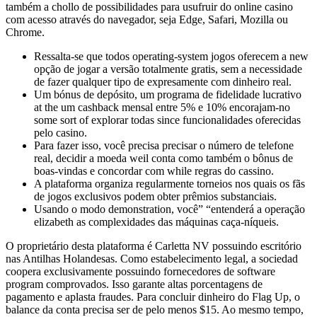
também a chollo de possibilidades para usufruir do online casino
com acesso através do navegador, seja Edge, Safari, Mozilla ou
Chrome.
Ressalta-se que todos operating-system jogos oferecem a new
opção de jogar a versão totalmente gratis, sem a necessidade
de fazer qualquer tipo de expresamente com dinheiro real.
Um bónus de depósito, um programa de fidelidade lucrativo
at the um cashback mensal entre 5% e 10% encorajam-no
some sort of explorar todas since funcionalidades oferecidas
pelo casino.
Para fazer isso, você precisa precisar o número de telefone
real, decidir a moeda weil conta como também o bônus de
boas-vindas e concordar com while regras do cassino.
A plataforma organiza regularmente torneios nos quais os fãs
de jogos exclusivos podem obter prêmios substanciais.
Usando o modo demonstration, você” “entenderá a operação
elizabeth as complexidades das máquinas caça-níqueis.
O proprietário desta plataforma é Carletta NV possuindo escritório
nas Antilhas Holandesas. Como estabelecimento legal, a sociedad
coopera exclusivamente possuindo fornecedores de software
program comprovados. Isso garante altas porcentagens de
pagamento e aplasta fraudes. Para concluir dinheiro do Flag Up, o
balance da conta precisa ser de pelo menos $15. Ao mesmo tempo,