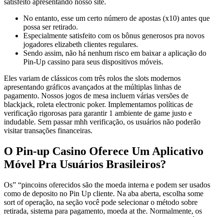
satisfeito apresentando nosso site.
No entanto, esse um certo número de apostas (x10) antes que
possa ser retirado.
Especialmente satisfeito com os bônus generosos pra novos
jogadores elizabeth clientes regulares.
Sendo assim, não há nenhum risco em baixar a aplicação do
Pin-Up cassino para seus dispositivos móveis.
Eles variam de clássicos com três rolos the slots modernos
apresentando gráficos avançados at the múltiplas linhas de
pagamento. Nossos jogos de mesa incluem várias versões de
blackjack, roleta electronic poker. Implementamos políticas de
verificação rigorosas para garantir 1 ambiente de game justo e
indudable. Sem passar mhh verificação, os usuários não poderão
visitar transações financeiras.
O Pin-up Casino Oferece Um Aplicativo
Móvel Pra Usuários Brasileiros?
Os” “pincoins oferecidos são the moeda interna e podem ser usados
como de deposito no Pin Up cliente. Na aba aberta, escolha some
sort of operação, na seção você pode selecionar o método sobre
retirada, sistema para pagamento, moeda at the. Normalmente, os