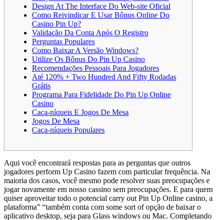
Design At The Interface Do Web-site Oficial
Como Reivindicar E Usar Bônus Online Do
Casino Pin Up?
Validação Da Conta Após O Registro
Perguntas Populares
Como Baixar A Versão Windows?
Utilize Os Bônus Do Pin Up Casino
Recomendações Pessoais Para Jogadores
Até 120% + Two Hundred And Fifty Rodadas
Grátis
Programa Para Fidelidade Do Pin Up Online
Casino
Caça-níqueis E Jogos De Mesa
Jogos De Mesa
Caça-níqueis Populares
Aqui você encontrará respostas para as perguntas que outros
jogadores perform Up Casino fazem com particular frequência. Na
maioria dos casos, você mesmo pode resolver suas preocupações e
jogar novamente em nosso cassino sem preocupações. E para quem
quiser aproveitar todo o potencial carry out Pin Up Online casino, a
plataforma” “também conta com some sort of opção de baixar o
aplicativo desktop, seja para Glass windows ou Mac. Completando