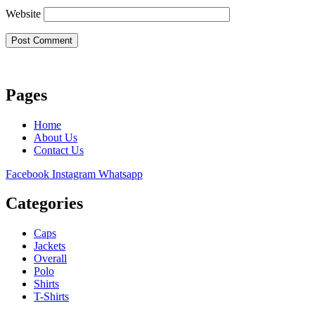
Website
Pages
Home
About Us
Contact Us
Facebook
Instagram
Whatsapp
Categories
Caps
Jackets
Overall
Polo
Shirts
T-Shirts