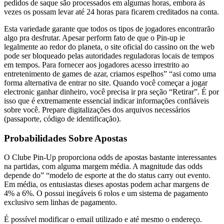
pedidos de saque são processados em algumas horas, embora às
vezes os possam levar até 24 horas para ficarem creditados na conta.
Esta variedade garante que todos os tipos de jogadores encontrarão
algo pra desfrutar. Apesar perform fato de que o Pin-up ie
legalmente ao redor do planeta, o site oficial do cassino on the web
pode ser bloqueado pelas autoridades reguladoras locais de tempos
em tempos. Para fornecer aos jogadores acesso irrestrito ao
entretenimento de games de azar, criamos espelhos” “asi como uma
forma alternativa de entrar no site. Quando você começar a jogar
electronic ganhar dinheiro, você precisa ir pra seção “Retirar”. É por
isso que é extremamente essencial indicar informações confiáveis ​​
sobre você. Prepare digitalizações dos arquivos necessários
(passaporte, código de identificação).
Probabilidades Sobre Apostas
O Clube Pin-Up proporciona odds de apostas bastante interessantes
na partidas, com alguma margem média. A magnitude das odds
depende do” “modelo de esporte at the do status carry out evento.
Em média, os entusiastas dieses apostas podem achar margens de
4% a 6%. O possui inegáveis 6 rolos e um sistema de pagamento
exclusivo sem linhas de pagamento.
É possível modificar o email utilizado e até mesmo o endereço.