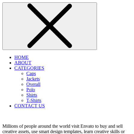
HOME
ABOUT
CATEGORIES
Caps
Jackets
Overall
Polo
Shirts
T-Shirts
CONTACT US
Millions of people around the world visit Envato to buy and sell
creative assets, use smart design templates, learn creative skills or