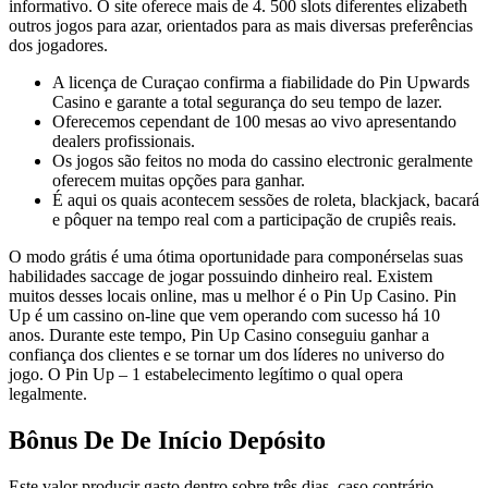
informativo. O site oferece mais de 4. 500 slots diferentes elizabeth
outros jogos para azar, orientados para as mais diversas preferências
dos jogadores.
A licença de Curaçao confirma a fiabilidade do Pin Upwards
Casino e garante a total segurança do seu tempo de lazer.
Oferecemos cependant de 100 mesas ao vivo apresentando
dealers profissionais.
Os jogos são feitos no moda do cassino electronic geralmente
oferecem muitas opções para ganhar.
É aqui os quais acontecem sessões de roleta, blackjack, bacará
e pôquer na tempo real com a participação de crupiês reais.
O modo grátis é uma ótima oportunidade para componérselas suas
habilidades saccage de jogar possuindo dinheiro real. Existem
muitos desses locais online, mas u melhor é o Pin Up Casino. Pin
Up é um cassino on-line que vem operando com sucesso há 10
anos. Durante este tempo, Pin Up Casino conseguiu ganhar a
confiança dos clientes e se tornar um dos líderes no universo do
jogo. O Pin Up – 1 estabelecimento legítimo o qual opera
legalmente.
Bônus De De Início Depósito
Este valor producir gasto dentro sobre três dias, caso contrário,