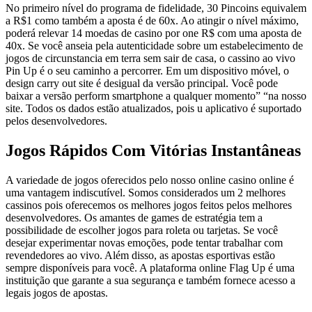
No primeiro nível do programa de fidelidade, 30 Pincoins equivalem
a R$1 como também a aposta é de 60x. Ao atingir o nível máximo,
poderá relevar 14 moedas de casino por one R$ com uma aposta de
40x. Se você anseia pela autenticidade sobre um estabelecimento de
jogos de circunstancia em terra sem sair de casa, o cassino ao vivo
Pin Up é o seu caminho a percorrer. Em um dispositivo móvel, o
design carry out site é desigual da versão principal. Você pode
baixar a versão perform smartphone a qualquer momento” “na nosso
site. Todos os dados estão atualizados, pois u aplicativo é suportado
pelos desenvolvedores.
Jogos Rápidos Com Vitórias Instantâneas
A variedade de jogos oferecidos pelo nosso online casino online é
uma vantagem indiscutível. Somos considerados um 2 melhores
cassinos pois oferecemos os melhores jogos feitos pelos melhores
desenvolvedores. Os amantes de games de estratégia tem a
possibilidade de escolher jogos para roleta ou tarjetas. Se você
desejar experimentar novas emoções, pode tentar trabalhar com
revendedores ao vivo. Além disso, as apostas esportivas estão
sempre disponíveis para você. A plataforma online Flag Up é uma
instituição que garante a sua segurança e também fornece acesso a
legais jogos de apostas.