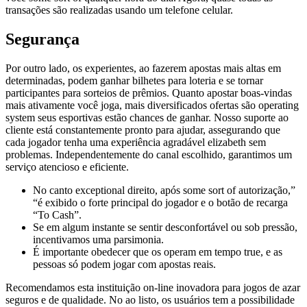
transações são realizadas usando um telefone celular.
Segurança
Por outro lado, os experientes, ao fazerem apostas mais altas em
determinadas, podem ganhar bilhetes para loteria e se tornar
participantes para sorteios de prêmios. Quanto apostar boas-vindas
mais ativamente você joga, mais diversificados ofertas são operating
system seus esportivas estão chances de ganhar. Nosso suporte ao
cliente está constantemente pronto para ajudar, assegurando que
cada jogador tenha uma experiência agradável elizabeth sem
problemas. Independentemente do canal escolhido, garantimos um
serviço atencioso e eficiente.
No canto exceptional direito, após some sort of autorização,”
“é exibido o forte principal do jogador e o botão de recarga
“To Cash”.
Se em algum instante se sentir desconfortável ou sob pressão,
incentivamos uma parsimonia.
É importante obedecer que os operam em tempo true, e as
pessoas só podem jogar com apostas reais.
Recomendamos esta instituição on-line inovadora para jogos de azar
seguros e de qualidade. No ao listo, os usuários tem a possibilidade