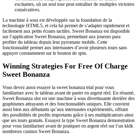
excitantes, où un seul tour peut entraîner de multiples victoires
consécutives.
La machine à sous est développée sur la foundation de la
technologie HTML5, et cela lui permet de s’adapter rapidement et
facilement aux petits écrans tactiles. Sweet Bonanza est disponible
sur l’application Sweet Bonanza, permettant aux joueurs para
profiter du tableau depuis leur pyromane mobile. Cette
fonctionnalité permet aux internautes d’avoir plusieurs tours sans
appuyer constamment sur le bouton de spin.
Winning Strategies For Free Of Charge
Sweet Bonanza
Vous devez aussi essayer la sweet bonanza trial pour vous
familiariser avec le tableau avant de parier en argent réel. En résumé,
Sweet Bonanza slot est une machine à sous divertissante derrière des
graphismes attrayants et des fonctionnalités uniques. Elle convient
aussi bien aux débutants qu’aux internautes expérimentés, offrant
des possibilités de profits importants grâce à ses multiplicateurs ainsi
que ses tours gratuits. Essayez la type Sweet Bonanza demonstration
pour vous familiariser avant de pratiquer en argent réel sur l’un kklk
nombreux casinos Sweet Bonanza.