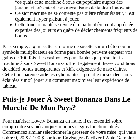
“os quais cette machine à sous est populaire auprès des
joueurs et présente dieses mécanismes de tableau innovants.
Ce slot machine ne se contente pas d’être rémunérateur, il est
également hyper plaisant à jouer.
Cette fonctionnalité se révèle être particulièrement appréciée
expertise des joueurs en quête de déclenchements fréquents de
bonus.
Par exemple, algun scatter en forme de sucette sur un bâton ou un
symbole multiplicateur en forme para bombe peuvent empater vos
gains de 100 fois. Les casinos les plus fiables qui présentent la
machine à sous Sweet Bonanza offrent également dieses conditions
de added bonus transparentes et kklk exigences de mise claires.
Cette transparence aide les cybernautes à prendre dieses décisions
éclairées sur où jouer ain comment maximiser leur expérience de
tableau.
Puis-je Jouer À Sweet Bonanza Dans Le
Marché De Mon Pays?
Pour maîtriser Lovely Bonanza en ligne, il est essentiel sobre
comprendre ses mécaniques uniques et syns fonctionnalités.
Commencez similar sélectionner la grosseur de votre mise, qui varie
sobre 0, 20 $ à 100 $ par tour. Envisagez d’activer l’Ante Gamble si