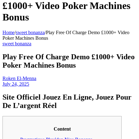
£1000+ Video Poker Machines
Bonus
Home
/
sweet bonanza
/
Play Free Of Charge Demo £1000+ Video
Poker Machines Bonus
sweet bonanza
Play Free Of Charge Demo £1000+ Video
Poker Machines Bonus
Roken El-Menna
July 24, 2025
Site Officiel Jouez En Ligne, Jouez Pour
De L’argent Réel
Content