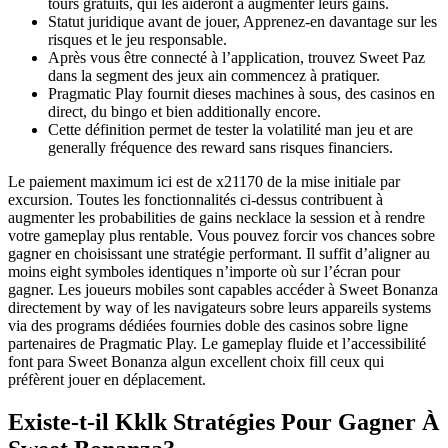
tours gratuits, qui les aideront à augmenter leurs gains.
Statut juridique avant de jouer, Apprenez-en davantage sur les
risques et le jeu responsable.
Après vous être connecté à l’application, trouvez Sweet Paz
dans la segment des jeux ain commencez à pratiquer.
Pragmatic Play fournit dieses machines à sous, des casinos en
direct, du bingo et bien additionally encore.
Cette définition permet de tester la volatilité man jeu et are
generally fréquence des reward sans risques financiers.
Le paiement maximum ici est de x21170 de la mise initiale par
excursion. Toutes les fonctionnalités ci-dessus contribuent à
augmenter les probabilities de gains necklace la session et à rendre
votre gameplay plus rentable. Vous pouvez forcir vos chances sobre
gagner en choisissant une stratégie performant. Il suffit d’aligner au
moins eight symboles identiques n’importe où sur l’écran pour
gagner. Les joueurs mobiles sont capables accéder à Sweet Bonanza
directement by way of les navigateurs sobre leurs appareils systems
via des programs dédiées fournies doble des casinos sobre ligne
partenaires de Pragmatic Play. Le gameplay fluide et l’accessibilité
font para Sweet Bonanza algun excellent choix fill ceux qui
préfèrent jouer en déplacement.
Existe-t-il Kklk Stratégies Pour Gagner À