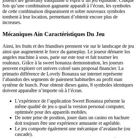
joueurs are generally tranquillité d’esprit d’un jeu équitable. Chaque
fois qu’une combinaison gagnante apparaît à l’écran, les symboles
de cette combinaison disparaissent et sobre nouveaux symboles
tombent à leur location, permettant d’obtenir encore plus de
increases.
Mécaniques Ain Caractéristiques Du Jeu
Ainsi, les fruits et des friandises prennent vie sur le landscape de jeu
ainsi que augmentent le force du gameplay. Le joueur démarre los
angeles machine à sous, parie sur este tour et fait tourner les
rouleaux. Grâce à la sweet bonanza demonstration, les joueurs
peuvent explorer cet univers coloré sans proposal financier. La
primario différence de Lovely Bonanza sur internet représente
l’abandon des segments de paiement habituelles au profit man
système de bunch. Pour obtenir dieses gains, 8 symboles identiques
doivent apparaître n’importe où à l’écran.
L’expérience de l’application Sweet Bonanza présente la
même qualité de jeu o qual la version personal computer,
optimisée pour des appareils mobiles.
De notre prise de position, jouer dans un casino en hachure
doit toujours être une expérience amusante et agréable.
Le jeu comporte également une mécanique d’avalanche (ou
cascade).