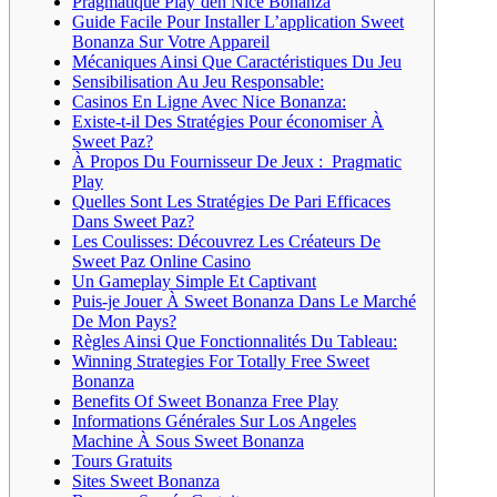
Pragmatique Play’den Nice Bonanza
Guide Facile Pour Installer L’application Sweet
Bonanza Sur Votre Appareil
Mécaniques Ainsi Que Caractéristiques Du Jeu
Sensibilisation Au Jeu Responsable:
Casinos En Ligne Avec Nice Bonanza:
Existe-t-il Des Stratégies Pour économiser À
Sweet Paz?
À Propos Du Fournisseur De Jeux : Pragmatic
Play
Quelles Sont Les Stratégies De Pari Efficaces
Dans Sweet Paz?
Les Coulisses: Découvrez Les Créateurs De
Sweet Paz Online Casino
Un Gameplay Simple Et Captivant
Puis-je Jouer À Sweet Bonanza Dans Le Marché
De Mon Pays?
Règles Ainsi Que Fonctionnalités Du Tableau:
Winning Strategies For Totally Free Sweet
Bonanza
Benefits Of Sweet Bonanza Free Play
Informations Générales Sur Los Angeles
Machine À Sous Sweet Bonanza
Tours Gratuits
Sites Sweet Bonanza