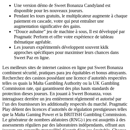
Une version démo de Sweet Bonanza Candyland est
disponible pour les nouveaux joueurs.
Pendant les tours gratuits, le multiplicateur augmente à chaque
paiement en cascade, votre qui peut entraîner une
augmentation significative des gains.
“Douce aubaine” jeu de machine à sous, Il est développé par
Pragmatic Perform et offre votre expérience de tableau
thématique agréable.
Les joueurs expérimentés développent souvent kklk
approches spécifiques pour maximiser leurs chances dans
Sweet Paz en ligne.
Les meilleurs sites de internet casinos en ligne put Sweet Bonanza
combinent sécurité, pratiques para jeu équitables et bonus attrayants.
Recherchez des casinos possédant une licence d’autorités respectées
telles os quais la Malta Gambling Authority ou la UK Gambling
Commission rate, qui garantissent des plus hauts standards de
protection dieses joueurs. En jouant à Sweet Bonanza, vous
interagissez derrière un jeu entièrement réglementé et autorisé par
l’un des fournisseurs les additionally respectés du marché. Pragmatic
Play détient des licences d’autorités de régulation prestigieuses telles
que la Malta Gaming Power et la BRITISH Gambling Commission.
Le générateur de nombres aléatoires (RNG) i jeu est assujettis à des
assessments réguliers par des laboratoires indépendants, offrant aux