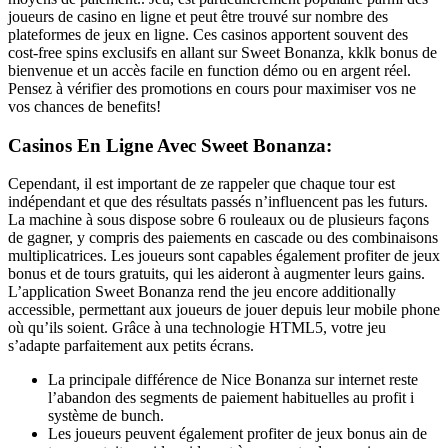
joueurs de casino en ligne et peut être trouvé sur nombre des
plateformes de jeux en ligne. Ces casinos apportent souvent des
cost-free spins exclusifs en allant sur Sweet Bonanza, kklk bonus de
bienvenue et un accès facile en function démo ou en argent réel.
Pensez à vérifier des promotions en cours pour maximiser vos ne
vos chances de benefits!
Casinos En Ligne Avec Sweet Bonanza:
Cependant, il est important de ze rappeler que chaque tour est
indépendant et que des résultats passés n’influencent pas les futurs.
La machine à sous dispose sobre 6 rouleaux ou de plusieurs façons
de gagner, y compris des paiements en cascade ou des combinaisons
multiplicatrices. Les joueurs sont capables également profiter de jeux
bonus et de tours gratuits, qui les aideront à augmenter leurs gains.
L’application Sweet Bonanza rend the jeu encore additionally
accessible, permettant aux joueurs de jouer depuis leur mobile phone
où qu’ils soient. Grâce à una technologie HTML5, votre jeu
s’adapte parfaitement aux petits écrans.
La principale différence de Nice Bonanza sur internet reste
l’abandon des segments de paiement habituelles au profit i
système de bunch.
Les joueurs peuvent également profiter de jeux bonus ain de