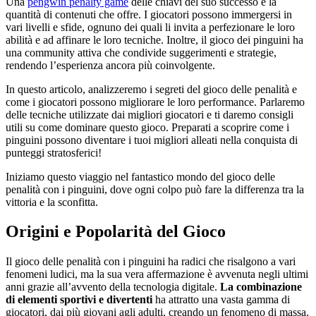
Una
pengwin penalty game
delle chiavi del suo successo è la
quantità di contenuti che offre. I giocatori possono immergersi in
vari livelli e sfide, ognuno dei quali li invita a perfezionare le loro
abilità e ad affinare le loro tecniche. Inoltre, il gioco dei pinguini ha
una community attiva che condivide suggerimenti e strategie,
rendendo l’esperienza ancora più coinvolgente.
In questo articolo, analizzeremo i segreti del gioco delle penalità e
come i giocatori possono migliorare le loro performance. Parlaremo
delle tecniche utilizzate dai migliori giocatori e ti daremo consigli
utili su come dominare questo gioco. Preparati a scoprire come i
pinguini possono diventare i tuoi migliori alleati nella conquista di
punteggi stratosferici!
Iniziamo questo viaggio nel fantastico mondo del gioco delle
penalità con i pinguini, dove ogni colpo può fare la differenza tra la
vittoria e la sconfitta.
Origini e Popolarità del Gioco
Il gioco delle penalità con i pinguini ha radici che risalgono a vari
fenomeni ludici, ma la sua vera affermazione è avvenuta negli ultimi
anni grazie all’avvento della tecnologia digitale.
La combinazione
di elementi sportivi e divertenti
ha attratto una vasta gamma di
giocatori, dai più giovani agli adulti, creando un fenomeno di massa.