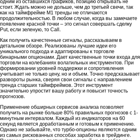
одним из оставшихся графиков, позицию открывать не
стоит. Ждать можно не дольше, чем до третьей свечи, так
как на таймфрейме М1 тренды не отличаются
продолжительностью. В любом случае, когда вы замечаете
появление красной точки – это сигнал совершать сделку
Put, если зеленую, то Call.
Как получить качестенные сигналы, рассказываем в
детальном обзоре. Реализованы лучшие идеи его
уникального подхода и адаптированы к торговле
бинарными опционами. Дает качественные точки входа для
торговли на колебаниях волатильных инструментов. При
формировании уровней поддержки и сопротивления
учитывает не только цену, но и объем. Точно предсказывает
развороты рынка, сверяя свои сигналы с направлением
тренда старших таймфреймов. Этот инструмент
значительно упростит вашу работу и повысит точность
прогнозов.
Применение обширных сервисов анализа позволяет
получить на рынке больше 80% правильных прогнозов с 1-
минутным интервалом. Каждый из индикаторов на 60
секунд является доработанным и готовым к применению.
Однако не забывайте, что турбо-опционы являются одним
из самых рискованных способах заработка в трейдинге.