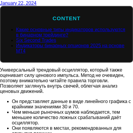
January 22, 2024
CONTENT
Какие основные типы индикаторов используются
в бинарном трейдинге?
Six Second Trades
Индикаторы бинарных опционов 2025 на основе
МТ4
Универсальный трендовый осциллятор, который также
оценивает силу ценового импульса. Метод не очевиден,
поэтому внимательно читайте правила торговли.
Позволяет заглянуть внутрь свечей, облегчая анализ
ценовых движений.
Он представляет данные в виде линейного графика с
крайними значениями 30 и 70.
Чем меньше рыночных шумов наблюдается, тем
меньшее количество ложных срабатываний даёт
осциллятор.
Они появляются в местах, рекомендованных для