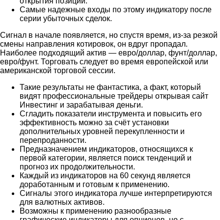
открытия позиции.
Самые надежные входы по этому индикатору после
серии убыточных сделок.
Сигнал в начале появляется, но спустя время, из-за резкой
смены направления котировок, он вдруг пропадал.
Наиболее подходящий актив — евро/доллар, фунт/доллар,
евро/фунт. Торговать следует во время европейской или
американской торговой сессии.
Такие результаты не фантастика, а факт, который
видят профессиональные трейдеры открывая сайт
Инвестинг и зарабатывая деньги.
Сгладить показатели инструмента и повысить его
эффективность можно за счёт установки
дополнительных уровней перекупленности и
перепроданности.
Предназначением индикаторов, относящихся к
первой категории, является поиск тенденций и
прогноз их продолжительности.
Каждый из индикаторов на 60 секунд является
доработанным и готовым к применению.
Сигналы этого индикатора лучше интерпретируются
для валютных активов.
Возможны к применению разнообразные
графические индикаторы для опционов, но с