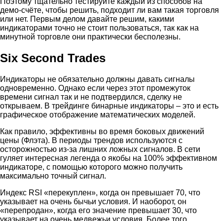
Поэтому тщательно тестируйте каждый из способов на
демо-счёте, чтобы решить, подходит ли вам такая торговля
или нет. Первым делом давайте решим, какими
индикаторами точно не стоит пользоваться, так как на
минутной торговле они практически бесполезны.
Six Second Trades
Индикаторы не обязательно должны давать сигналы
одновременно. Однако если через этот промежуток
времени сигнал так и не подтвердился, сделку не
открываем. В трейдинге бинарные индикаторы – это и есть
графическое отображение математических моделей.
Как правило, эффективны во время боковых движений
цены (Флэта). В периоды трендов используются с
осторожностью из-за лишних ложных сигналов. В сети
гуляет интересная легенда о якобы на 100% эффективном
индикаторе, с помощью которого можно получить
максимально точный сигнал.
Индекс RSI «перекуплен», когда он превышает 70, что
указывает на очень бычьи условия. И наоборот, он
«перепродан», когда его значение превышает 30, что
указывает на очень медвежьи условия. Более того,