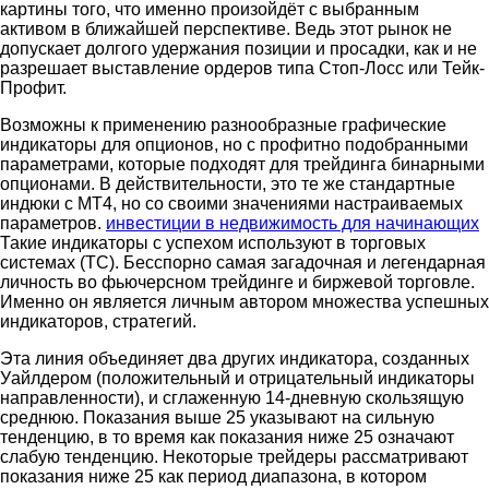
картины того, что именно произойдёт с выбранным
активом в ближайшей перспективе. Ведь этот рынок не
допускает долгого удержания позиции и просадки, как и не
разрешает выставление ордеров типа Стоп-Лосс или Тейк-
Профит.
Возможны к применению разнообразные графические
индикаторы для опционов, но с профитно подобранными
параметрами, которые подходят для трейдинга бинарными
опционами. В действительности, это те же стандартные
индюки с МТ4, но со своими значениями настраиваемых
параметров.
инвестиции в недвижимость для начинающих
Такие индикаторы с успехом используют в торговых
системах (ТС). Бесспорно самая загадочная и легендарная
личность во фьючерсном трейдинге и биржевой торговле.
Именно он является личным автором множества успешных
индикаторов, стратегий.
Эта линия объединяет два других индикатора, созданных
Уайлдером (положительный и отрицательный индикаторы
направленности), и сглаженную 14-дневную скользящую
среднюю. Показания выше 25 указывают на сильную
тенденцию, в то время как показания ниже 25 означают
слабую тенденцию. Некоторые трейдеры рассматривают
показания ниже 25 как период диапазона, в котором