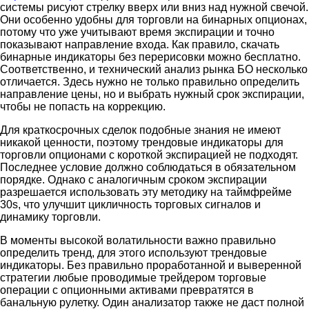
системы рисуют стрелку вверх или вниз над нужной свечой.
Они особенно удобны для торговли на бинарных опционах,
потому что уже учитывают время экспирации и точно
показывают направление входа. Как правило, скачать
бинарные индикаторы без перерисовки можно бесплатно.
Соответственно, и технический анализ рынка БО несколько
отличается. Здесь нужно не только правильно определить
направление цены, но и выбрать нужный срок экспирации,
чтобы не попасть на коррекцию.
Для краткосрочных сделок подобные знания не имеют
никакой ценности, поэтому трендовые индикаторы для
торговли опционами с короткой экспирацией не подходят.
Последнее условие должно соблюдаться в обязательном
порядке. Однако с аналогичным сроком экспирации
разрешается использовать эту методику на таймфрейме
30s, что улучшит цикличность торговых сигналов и
динамику торговли.
В моменты высокой волатильности важно правильно
определить тренд, для этого используют трендовые
индикаторы. Без правильно проработанной и выверенной
стратегии любые проводимые трейдером торговые
операции с опционными активами превратятся в
банальную рулетку. Один анализатор также не даст полной