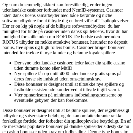
Og som du temmelig sikkert kan forestille dig, er der ingen
udenlandske casinoer forbundet med NemID‐systemet. Casinoer
uden dansk licens samarbejder med både berømte og niche-
softwareudbydere for at tilbyde dig en bred vifte af” “spiloplevelser.
Her er ou kig på nogle af de billigste softwareudbydere, du har
mulighed for finde på casinoer uden dansk spillelicens, hvor du har
mulighed for spille uden om ROFUS. De bedste casinoer uden
ROFUS tilbyder en række attraktive bonusser, herunder no deposit
bonus, free spins og high rollers bonus. Casinoer bruger bonusser
intended for trække til nye kunder og belønne loyale spillere.
Der syne udenlandske casinoer, jeder lader dig spille casino
uden durante konto eller MitID.
Nye spillere får op until 4000 udenlandske gratis spins på
deres første six indskud uden omsætningskrav.
Disse bonusser er designet until at tiltrække nye spillere og
fastholde eksisterende kunder ved at tilbyde tilgift værdi.
Vær opmærksom på minimums indbetalingsgrænserne og
eventuelle gebyrer, der kan forekomme.
Disse bonusser er designet unti at belønne spillere, der regelmæssigt
udbyder og satser større beløb, og de kan omfatte durante række
forskellige fordele, der forbedrer din spilleoplevelse betydeligt. En af
de mestadels populære bonusser på danske spillesider sidestykke nu
er casino bonusser uden krav om indbetaling. Denne type bonus im