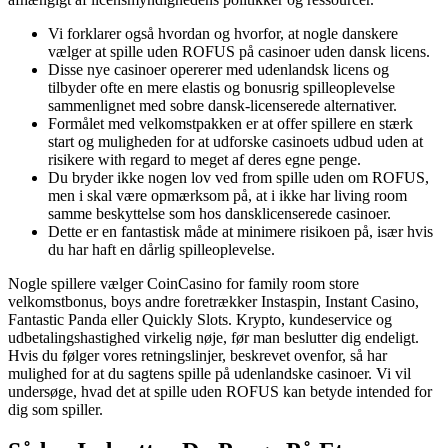
Vi forklarer også hvordan og hvorfor, at nogle danskere
vælger at spille uden ROFUS på casinoer uden dansk licens.
Disse nye casinoer opererer med udenlandsk licens og
tilbyder ofte en mere elastis og bonusrig spilleoplevelse
sammenlignet med sobre dansk-licenserede alternativer.
Formålet med velkomstpakken er at offer spillere en stærk
start og muligheden for at udforske casinoets udbud uden at
risikere with regard to meget af deres egne penge.
Du bryder ikke nogen lov ved from spille uden om ROFUS,
men i skal være opmærksom på, at i ikke har living room
samme beskyttelse som hos dansklicenserede casinoer.
Dette er en fantastisk måde at minimere risikoen på, især hvis
du har haft en dårlig spilleoplevelse.
Nogle spillere vælger CoinCasino for family room store
velkomstbonus, boys andre foretrækker Instaspin, Instant Casino,
Fantastic Panda eller Quickly Slots. Krypto, kundeservice og
udbetalingshastighed virkelig nøje, før man beslutter dig endeligt.
Hvis du følger vores retningslinjer, beskrevet ovenfor, så har
mulighed for at du sagtens spille på udenlandske casinoer. Vi vil
undersøge, hvad det at spille uden ROFUS kan betyde intended for
dig som spiller.