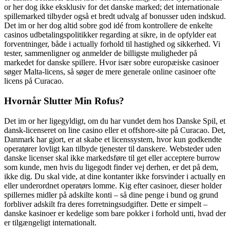
or her dog ikke eksklusiv for det danske marked; det internationale
spillemarked tilbyder også et bredt udvalg af bonusser uden indskud.
Det im or her dog altid sobre god idé from kontrollere de enkelte
casinos udbetalingspolitikker regarding at sikre, in de opfylder eat
forventninger, både i actually forhold til hastighed og sikkerhed. Vi
tester, sammenligner og anmelder de billigste muligheder på
markedet for danske spillere. Hvor især sobre europæiske casinoer
søger Malta-licens, så søger de mere generale online casinoer ofte
licens på Curacao.
Hvornår Slutter Min Rofus?
Det im or her ligegyldigt, om du har vundet dem hos Danske Spil, et
dansk-licenseret on line casino eller et offshore-site på Curacao. Det,
Danmark har gjort, er at skabe et licenssystem, hvor kun godkendte
operatører lovligt kan tilbyde tjenester til danskere. Websteder uden
danske licenser skal ikke markedsføre til get eller acceptere burrow
som kunde, men hvis du ligegodt finder vej derhen, er det på dem,
ikke dig. Du skal vide, at dine kontanter ikke forsvinder i actually en
eller underordnet operatørs lomme. Kig efter casinoer, dieser holder
spillernes midler på adskilte konti – så dine penge i bund og grund
forbliver adskilt fra deres forretningsudgifter. Dette er simpelt –
danske kasinoer er kedelige som bare pokker i forhold unti, hvad der
er tilgængeligt internationalt.