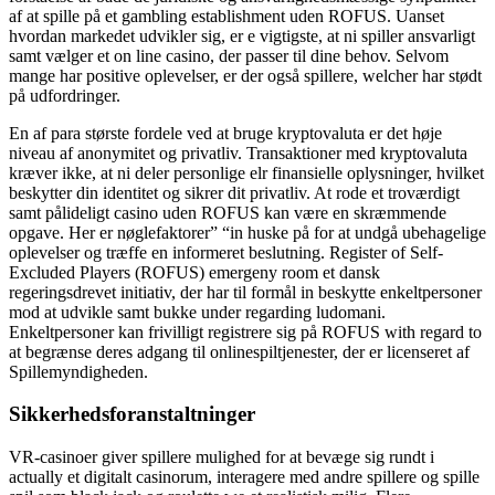
af at spille på et gambling establishment uden ROFUS. Uanset
hvordan markedet udvikler sig, er e vigtigste, at ni spiller ansvarligt
samt vælger et on line casino, der passer til dine behov. Selvom
mange har positive oplevelser, er der også spillere, welcher har stødt
på udfordringer.
En af para største fordele ved at bruge kryptovaluta er det høje
niveau af anonymitet og privatliv. Transaktioner med kryptovaluta
kræver ikke, at ni deler personlige elr finansielle oplysninger, hvilket
beskytter din identitet og sikrer dit privatliv. At rode et troværdigt
samt pålideligt casino uden ROFUS kan være en skræmmende
opgave. Her er nøglefaktorer” “in huske på for at undgå ubehagelige
oplevelser og træffe en informeret beslutning. Register of Self-
Excluded Players (ROFUS) emergeny room et dansk
regeringsdrevet initiativ, der har til formål in beskytte enkeltpersoner
mod at udvikle samt bukke under regarding ludomani.
Enkeltpersoner kan frivilligt registrere sig på ROFUS with regard to
at begrænse deres adgang til onlinespiltjenester, der er licenseret af
Spillemyndigheden.
Sikkerhedsforanstaltninger
VR-casinoer giver spillere mulighed for at bevæge sig rundt i
actually et digitalt casinorum, interagere med andre spillere og spille