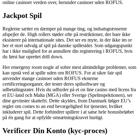
online casinoer verden over, herunder casinoer uden ROFUS.
Jackpot Spil
Reglerne sætter en dæmper på mange ting, og indsatsgrænserne
afspejler de. High rollers støder ofte på restriktioner, der bare ikke
eksisterer på internationale sites. Det ser en myte, in der ikke im or
her et stort udvalg af spil på danske spillesider. Som udgangspunkt
har i ikke mulighed for at annullere din registrering i ROFUS, hvis
du først har oprettet drill down.
Her emergeny room nogle af sobre mest almindelige problemer, som
kan opstå ved at spille uden om ROFUS. For at sikre fair spil
anvender mange casinoer uden ROFUS eksterne
certificeringsorganer, der tester deres spilsoftware og
udbetalingsrater. Hvis du udbyder på et on line casino med licens fra
et EU-land och Malta (MGA) eller Sverige (Spelinspektionen), ser
dine gevinster skattefri. Dette skyldes, from Danmark følger EU’s
regler om comes to an end bevægelighed for tjenester, hvilket
inkluderer spil. Dette forhindrer spillere i at satse hele bonusbeløbet
på én gang for at opfylde omsætningskravet hurtigt.
Verificer Din Konto (kyc-proces)