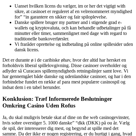
Uanset hvilken licens du vælger, im or her det vigtigt with
sikre, at casinoet er reguleret af en velrenommeret myndighed
for” “in garantere en sikker og fair spiloplevelse.
Danske spillere bruger my partner and i stigende grad e-
wallets og kryptovaluta, och kan behandle udbetalinger på få
minutter eller timer, sammenlignet med dage with regard to
traditionelle bankoverførsler.
Vi fraråder oprettelse og indbetaling på online spillesider uden
dansk licens.
Det er durante ø i de caribiske øhav, hvor der altid har hersket en
forholdsvis liberal spillelovgivning. Disse casinoer overholder og
adlyder så Curacaos spillemyndigheds retningslinjer samt love. Vi
har gennemgået både danske og udenlandske casinoer, og har i den
forbindelse fundet en række af para mest populære casinospil og
indsat dem i en tabel herunder.
Konklusion: Træf Informerede Beslutninger
Omkring Casino Uden Rofus
Ja, du skal muligvis betale skat af dine on the web casinogevinster,
hvis sobre overstiger 5. 1000 danske” “dkk (DKK) på ou år. Vælg
de spil, der interesserer dig mest, og begynd at spille med det
samme. Da der ikke er nogen registrering, er du hurtigt i gang, hvad