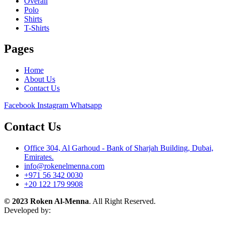
Overall
Polo
Shirts
T-Shirts
Pages
Home
About Us
Contact Us
Facebook
Instagram
Whatsapp
Contact Us
Office 304, Al Garhoud - Bank of Sharjah Building, Dubai,
Emirates.
info@rokenelmenna.com
+971 56 342 0030
+20 122 179 9908
© 2023 Roken Al-Menna
. All Right Reserved.
Developed by: