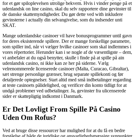
for et gør spiloplevelsen utrolige bekvem. Hvis i vinder penge på et
udenlandsk on line casino, skal du selv rapportere dine gevinster til
de danske skattemyndigheder. Du gør dette ved with inkludere
gevinsterne i actually din selvangivelse, som du indsender unti
SKAT.
Mange udenlandske casinoer vil have bonusprogrammer until gavn
for deres eksisterende spillere. Der er mange forskellige parametre,
som spiller ind, når vi vælger hvilke casinoer som skal indlemmes i
vores répertorier. Herunder kan i se nogle af de væsentligste – dem,
vi anbefaler at du også benytter, skulle i finde på at spille på ain
udenlandsk casino, ni ikke kan ze her på siderne. Vælg
velrenommerede licenserede casinoer (Malta, Curacao, Gibraltar),
sæt strenge personlige grænser, brug separate spillekonti og før
detaljerede optegnelser. Start altid med små indbetalinger regarding
at teste casinoets pålidelighed, og verificer din konto tidligt for at
undgå problemer ved udbetalinger. Ja, gevinster fra ulicenserede
sider er skattepligtig indkomst i Danmark.
Er Det Lovligt From Spille På Casino
Uden Om Rofus?
Ved at bruge disse ressourcer har mulighed for at du få en bedre
forståelse af både de juridiske og ansvarlighedsmæssige synpunkter