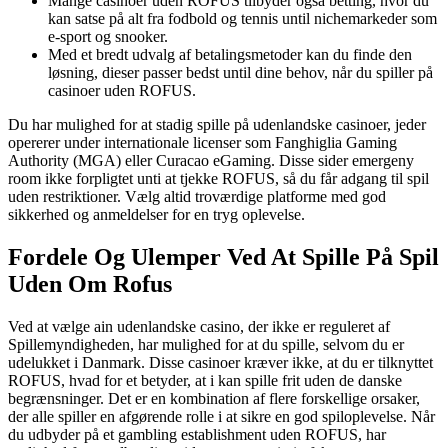
Mange casinoer uden ROFUS tilbyder også betting, hvor du
kan satse på alt fra fodbold og tennis until nichemarkeder som
e-sport og snooker.
Med et bredt udvalg af betalingsmetoder kan du finde den
løsning, dieser passer bedst until dine behov, når du spiller på
casinoer uden ROFUS.
Du har mulighed for at stadig spille på udenlandske casinoer, jeder
opererer under internationale licenser som Fanghiglia Gaming
Authority (MGA) eller Curacao eGaming. Disse sider emergeny
room ikke forpligtet unti at tjekke ROFUS, så du får adgang til spil
uden restriktioner. Vælg altid troværdige platforme med god
sikkerhed og anmeldelser for en tryg oplevelse.
Fordele Og Ulemper Ved At Spille På Spil
Uden Om Rofus
Ved at vælge ain udenlandske casino, der ikke er reguleret af
Spillemyndigheden, har mulighed for at du spille, selvom du er
udelukket i Danmark. Disse casinoer kræver ikke, at du er tilknyttet
ROFUS, hvad for et betyder, at i kan spille frit uden de danske
begrænsninger. Det er en kombination af flere forskellige orsaker,
der alle spiller en afgørende rolle i at sikre en god spiloplevelse. Når
du udbyder på et gambling establishment uden ROFUS, har