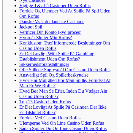
Nye Casinoer
Vigtige T&c På Casinoer Uden Rofus
Fordele Og Ulemper Ved At Spille På Spil Uden
Om Rofus
Danske Vs Udenlandske Casinoer
Jackpot Spil
Verificer Din Konto (kyc-proces)
Hvornår Slutter Min Rofus?
Konklusion: Træf Informerede Beslutninger Om
Casino Uden Rofus
Er Det Lovligt With Spille På Gambling
Establishment Uden Om Rofus?
Sikkerhedsforanstaltninger
Ofte Stillede Spørgsmål Om Casino Uden Rofus
Ansvarligt Spil Og Spillerbeskyttelse
Hvor Har Mulighed For Man Spille, Forudsat At
Man Er We Rofus?
Hvad Bør Man Se Efter, Inden Du Vælger Ain
Casino Uden Rofus?
Top 15 Casino Uden Rofus
Er Det Lovligt At Spille På Casinoer, Der Ikke
Er Tilsluttet Rofus?
Fordele Ved Casino Uden Rofus
Ulemperne Ved On Line Casino Uden Rofus
Sådan Spiller Du On Line Casino Uden Rofus