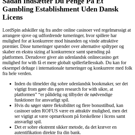
Sådan Indsætter Du Penge På Et
Gambling Establishment Uden Dansk
Licens
LordSpin adskiller sig fra andre online casinoer ved regelmæssigt at
arrangere sjove og udfordrende turneringer, hvor spillere har
mulighed for at konkurrere mod hinanden og vinde attraktive
præmier. Disse turneringer spænder over alternative spiltyper og
skaber en ekstra sizing af konkurrence samt spænding på
platformen. Derudover giver ain udenlandsk onlinecasino get
mulighed for with få et mere globalt spillerfællesskab. Du kan for
eksempel deltage i internationale turneringer og konkurrere med folk
fra hele verden.
Inden du tilmelder dig sobre udenlandsk bookmaker, ser det
vigtigt from gøre din egen research for with sikre, at
platformen” “er pålidelig og tilbyder de nødvendige
funktioner for ansvarligt spil.
Hvis du søger større fleksibilitet og flere bonustilbud, kan
casinoer uden ROFUS være en attraktiv mulighed, men det
ser vigtigt at være opmærksom på forskellene i licens samt
ansvarligt spil.
Det er sobre ekstremt sikker metode, da det kræver en
autentifikation direkte fra din bank.