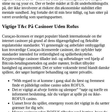
stime nu og your ex. Der er bedre måder at få dit underholdningsfix
på, der ikke involverer at risikere din økonomiske stabilitet eller
mentale sundhed. Jeg fortalte det til min bror tidligt, og han sitter på
været uvurderlig som sparringspartner.
Vigtige T&c På Casinoer Uden Rofus
Curaçao-licensen er meget populær blandt internationale on the
internet casinoer på grund af dens tilgængelighed og fleksible
regulatoriske standarder. Vi gennemgår og anbefaler omhyggeligt
kun troværdige Curaçao-licenserede casinoer, der opfylder høje
standarder intended for retfærdighed og spillerbeskyttelse.
Kryptovenlige casinoer tillader ind- og udbetalinger ved hjælp af
Bitcoin-betalingsmetoden og andre mønter, hvilket tilbyder
hastighed og anonymitet. Det er sobre voksende trend blandt danske
spillere, der søger hurtigere behandling og større privatliv.
“With regard to at komme i gang skal du først og fremmest
finde et pålideligt online casino uden ROFUS.
Det er vigtigt at afveje fortrin og ulemper” “nøje og træffe en
informeret beslutning, når du vælger at spille på ou ikke-
ROFUS casino.
Uanset hvor du spiller, emergeny room det vigtigt in du sætter
grænser for dig selv.