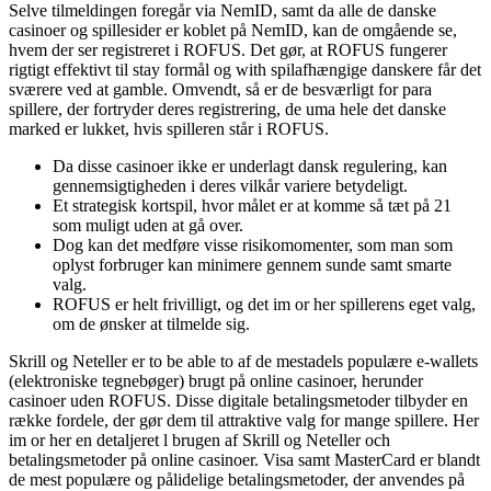
Selve tilmeldingen foregår via NemID, samt da alle de danske
casinoer og spillesider er koblet på NemID, kan de omgående se,
hvem der ser registreret i ROFUS. Det gør, at ROFUS fungerer
rigtigt effektivt til stay formål og with spilafhængige danskere får det
sværere ved at gamble. Omvendt, så er de besværligt for para
spillere, der fortryder deres registrering, de uma hele det danske
marked er lukket, hvis spilleren står i ROFUS.
Da disse casinoer ikke er underlagt dansk regulering, kan
gennemsigtigheden i deres vilkår variere betydeligt.
Et strategisk kortspil, hvor målet er at komme så tæt på 21
som muligt uden at gå over.
Dog kan det medføre visse risikomomenter, som man som
oplyst forbruger kan minimere gennem sunde samt smarte
valg.
ROFUS er helt frivilligt, og det im or her spillerens eget valg,
om de ønsker at tilmelde sig.
Skrill og Neteller er to be able to af de mestadels populære e-wallets
(elektroniske tegnebøger) brugt på online casinoer, herunder
casinoer uden ROFUS. Disse digitale betalingsmetoder tilbyder en
række fordele, der gør dem til attraktive valg for mange spillere. Her
im or her en detaljeret l brugen af Skrill og Neteller och
betalingsmetoder på online casinoer. Visa samt MasterCard er blandt
de mest populære og pålidelige betalingsmetoder, der anvendes på