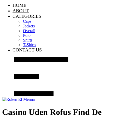
HOME
ABOUT
CATEGORIES
Caps
Jackets
Overall
Polo
Shirts
T-Shirts
CONTACT US
Casino Uden Rofus Find De