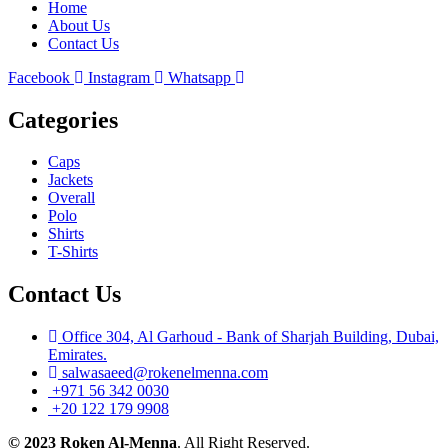
Home
About Us
Contact Us
Facebook
Instagram
Whatsapp
Categories
Caps
Jackets
Overall
Polo
Shirts
T-Shirts
Contact Us
Office 304, Al Garhoud - Bank of Sharjah Building, Dubai,
Emirates.
salwasaeed@rokenelmenna.com
+971 56 342 0030
+20 122 179 9908
© 2023 Roken Al-Menna
. All Right Reserved.