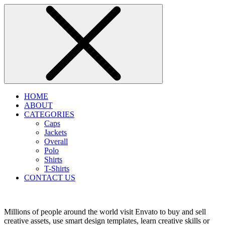
HOME
ABOUT
CATEGORIES
Caps
Jackets
Overall
Polo
Shirts
T-Shirts
CONTACT US
Millions of people around the world visit Envato to buy and sell
creative assets, use smart design templates, learn creative skills or