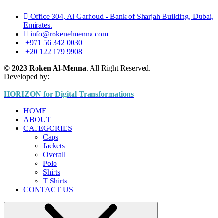
Office 304, Al Garhoud - Bank of Sharjah Building, Dubai,
Emirates.
info@rokenelmenna.com
+971 56 342 0030
+20 122 179 9908
© 2023 Roken Al-Menna
. All Right Reserved.
Developed by:
HORIZON for Digital Transformations
HOME
ABOUT
CATEGORIES
Caps
Jackets
Overall
Polo
Shirts
T-Shirts
CONTACT US