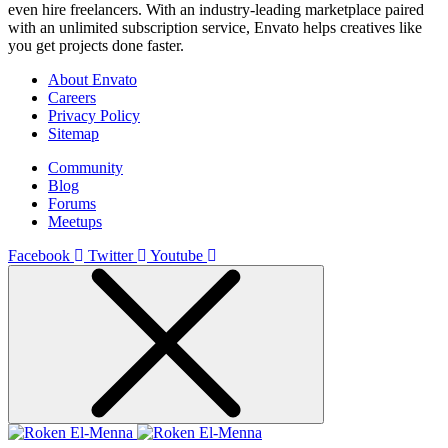
even hire freelancers. With an industry-leading marketplace paired
with an unlimited subscription service, Envato helps creatives like
you get projects done faster.
About Envato
Careers
Privacy Policy
Sitemap
Community
Blog
Forums
Meetups
Facebook
Twitter
Youtube