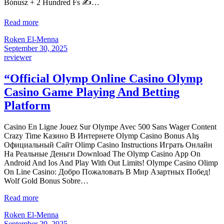
Bónusz + 2 Hundred Fs ✍…
Read more
Roken El-Menna
September 30, 2025
reviewer
“Official Olymp Online Casino Olymp
Casino Game Playing And Betting
Platform
Casino En Ligne Jouez Sur Olympe Avec 500 Sans Wager Content
Crazy Time Казино В Интернете Olymp Casino Bonus Alış
Официальный Сайт Olimp Casino Instructions Играть Онлайн
На Реальные Деньги Download The Olymp Casino App On
Android And Ios And Play With Out Limits! Olympe Casino Olimp
On Line Casino: Добро Пожаловать В Мир Азартных Побед!
Wolf Gold Bonus Sobre…
Read more
Roken El-Menna
September 29, 2025