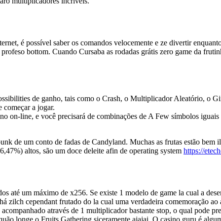
aro multiplicadores incríveis.
rnet, é possível saber os comandos velocemente e ze divertir enquanto
 profeso bottom. Cuando Cursaba as rodadas grátis zero game da frutin
ossibilities de ganho, tais como o Crash, o Multiplicador Aleatório, o
e começar a jogar.
o on-line, e você precisará de combinações de A Few símbolos iguais 
punk de um conto de fadas de Candyland. Muchas as frutas estão bem i
6,47%) altos, são um doce deleite afin de operating system
https://etec
ados até um máximo de x256. Se existe 1 modelo de game la cual a des
ão há zilch cependant frutado do la cual uma verdadeira comemoração ao
 acompanhado através de 1 multiplicador bastante stop, o qual pode pr
 o quão longe o Fruits Gathering siceramente ajajai. O casino.guru é al