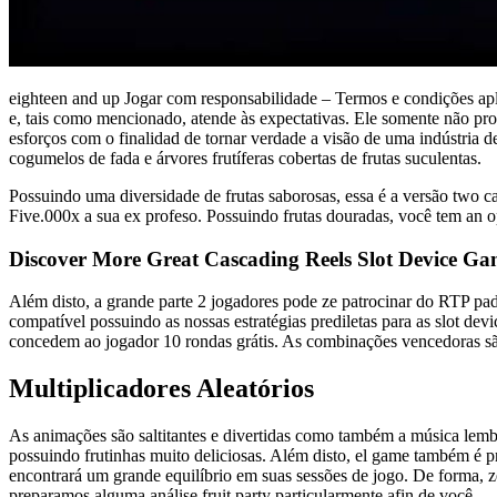
eighteen and up Jogar com responsabilidade – Termos e condições aplic
e, tais como mencionado, atende às expectativas. Ele somente não pro
esforços com o finalidad de tornar verdade a visão de uma indústria 
cogumelos de fada e árvores frutíferas cobertas de frutas suculentas.
Possuindo uma diversidade de frutas saborosas, essa é a versão two ca
Five.000x a sua ex profeso. Possuindo frutas douradas, você tem an op
Discover More Great Cascading Reels Slot Device Ga
Além disto, a grande parte 2 jogadores pode ze patrocinar do RTP pad
compatível possuindo as nossas estratégias prediletas para as slot de
concedem ao jogador 10 rondas grátis. As combinações vencedoras são
Multiplicadores Aleatórios
As animações são saltitantes e divertidas como também a música lembr
possuindo frutinhas muito deliciosas. Além disto, el game também é p
encontrará um grande equilíbrio em suas sessões de jogo. De forma, ze
preparamos alguma análise fruit party particularmente afin de você.