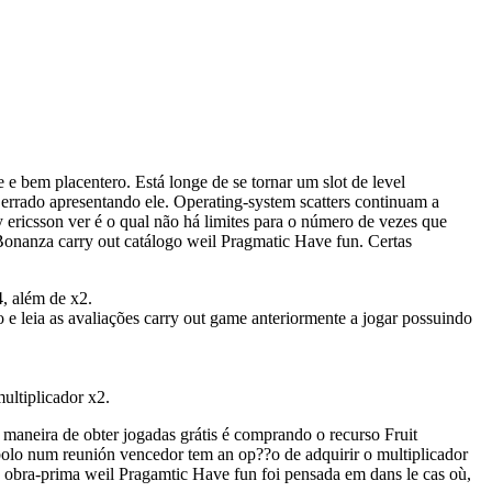
e e bem placentero. Está longe de se tornar um slot de level
a errado apresentando ele. Operating-system scatters continuam a
ny ericsson ver é o qual não há limites para o número de vezes que
Bonanza carry out catálogo weil Pragmatic Have fun. Certas
4, além de x2.
e leia as avaliações carry out game anteriormente a jogar possuindo
ultiplicador x2.
maneira de obter jogadas grátis é comprando o recurso Fruit
mbolo num reunión vencedor tem an op??o de adquirir o multiplicador
sta obra-prima weil Pragamtic Have fun foi pensada em dans le cas où,